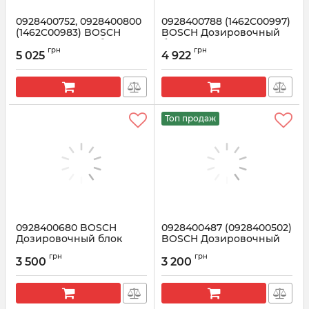
0928400752, 0928400800
0928400788 (1462C00997)
(1462C00983) BOSCH
BOSCH Дозировочный
Дозировочный блок
блок ТНВД CP4
грн
грн
ТНВД
5 025
4 922
Артикул:
1462C00997
Артикул:
1462C00983
Топ продаж
0928400680 BOSCH
0928400487 (0928400502)
Дозировочный блок
BOSCH Дозировочный
FIAT, OPEL, FORD
клапан Рено Трафик 1.9
грн
грн
DCI
3 500
3 200
Артикул:
1465ZS0011
Артикул:
1465ZS0041