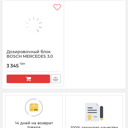
Дозировочный блок
BOSCH MERCEDES 3.0
(A6420740284)
грн
(0928400665) |
3 345
0928400719
Артикул:
0928400719
14 дней на возврат
товара
100% гарантия качества