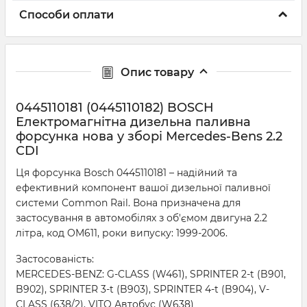
Способи оплати
Опис товару
0445110181 (0445110182) BOSCH
Електромагнітна дизельна паливна
форсунка нова у зборі Mercedes-Bens 2.2
CDI
Ця форсунка Bosch 0445110181 – надійний та
ефективний компонент вашої дизельної паливної
системи Common Rail. Вона призначена для
застосування в автомобілях з об'ємом двигуна 2.2
літра, код OM611, роки випуску: 1999-2006.
Застосованість:
MERCEDES-BENZ: G-CLASS (W461), SPRINTER 2-t (B901,
B902), SPRINTER 3-t (B903), SPRINTER 4-t (B904), V-
CLASS (638/2), VITO Автобус (W638)