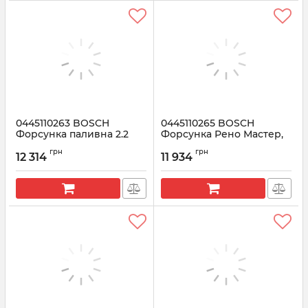
0445110263 BOSCH
0445110265 BOSCH
Форсунка паливна 2.2
Форсунка Рено Мастер,
CDI
Трафік 2.5 dCi
грн
грн
12 314
11 934
Артикул:
0445110263
Артикул:
0445110265