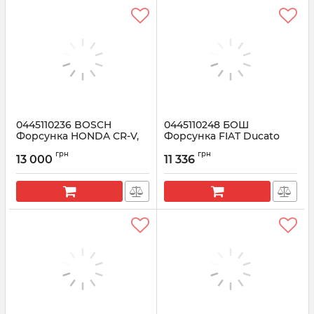
0445110236 BOSCH
0445110248 БОШ
Форсунка HONDA CR-V,
Форсунка FIAT Ducato
ACCORD, FR-V, CIVIC 2.2 I-
3.0, IVECO Daily
грн
грн
DTEC
13 000
11 336
Артикул:
0445110248
Артикул:
0445110236