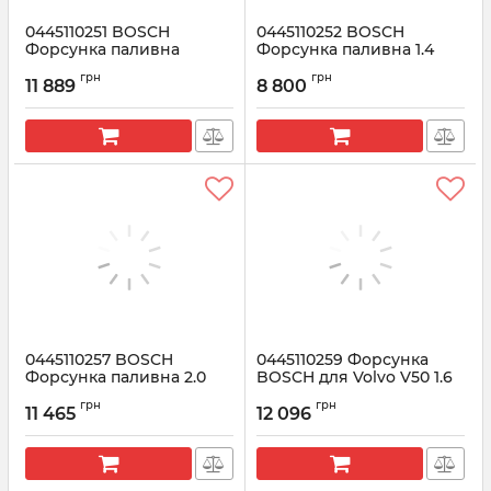
0445110251 BOSCH
0445110252 BOSCH
Форсунка паливна
Форсунка паливна 1.4
VOLVO 2.4
HDi
грн
грн
11 889
8 800
Артикул:
0445110251
Артикул:
0445110252
0445110257 BOSCH
0445110259 Форсунка
Форсунка паливна 2.0
BOSCH для Volvo V50 1.6
CRDI
дизель
грн
грн
11 465
12 096
Артикул:
0445110257
Артикул:
0445110259