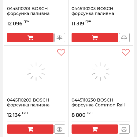
0445110201 BOSCH
0445110203 BOSCH
форсунка паливна
форсунка паливна
Mercedes 2,2 CDI OM611
Артикул:
0445110203
грн
грн
99
12 096
11 319
Артикул:
0445110201
0445110209 BOSCH
0445110230 BOSCH
форсунка паливна
форсунка Common Rail
Артикул:
0445110209
Артикул:
0445110230
грн
грн
12 134
8 800