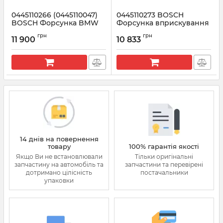
0445110266 (0445110047)
0445110273 BOSCH
BOSCH Форсунка BMW
Форсунка вприскування
3.0: E46, E39, E38, E53 (X5)
палива
грн
грн
11 900
10 833
Артикул:
0445110266
Артикул:
0445110273
14 днів на повернення
товару
100% гарантія якості
Якщо Ви не встановлювали
Тільки оригінальні
запчастину на автомобіль та
запчастини та перевірені
дотримано цілісність
постачальники
упаковки