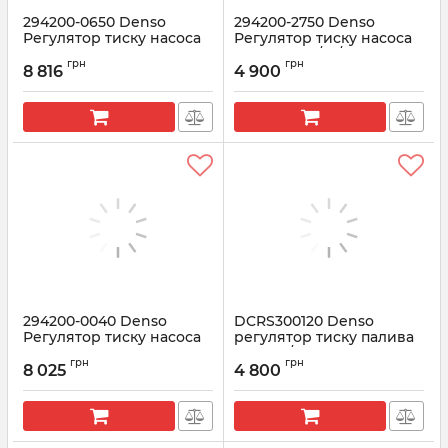
294200-0650 Denso
294200-2750 Denso
Регулятор тиску насоса
Регулятор тиску насоса
HP3 ISUZU (8980436870)
ISUZU 4HK1/4J/4JJ1
грн
грн
8 816
4 900
Артикул:
294200-0650
Артикул:
294200-2750
294200-0040 Denso
DCRS300120 Denso
Регулятор тиску насоса
регулятор тиску палива
TOYOTA
MAZDA/NISSAN (294009-
грн
грн
0120) (RFY2 13 SM0)
8 025
4 800
Артикул:
294200-0040
Артикул:
DCRS300120