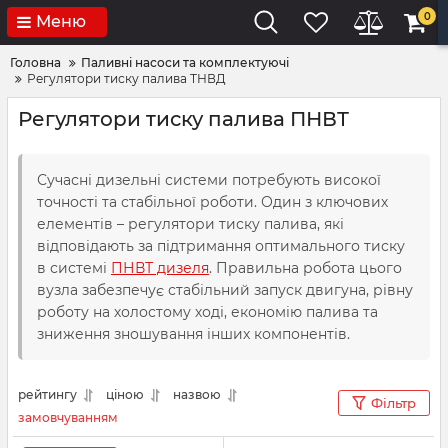
0
Меню
Головна
Паливні насоси та комплектуючі
Регулятори тиску палива ТНВД
Регулятори тиску палива ПНВТ
Сучасні дизельні системи потребують високої
точності та стабільної роботи. Один з ключових
елементів – регулятори тиску палива, які
відповідають за підтримання оптимального тиску
в системі
ПНВТ дизеля
. Правильна робота цього
вузла забезпечує стабільний запуск двигуна, рівну
роботу на холостому ході, економію палива та
зниження зношування інших компонентів.
рейтингу
ціною
назвою
Фільтр
замовчуванням