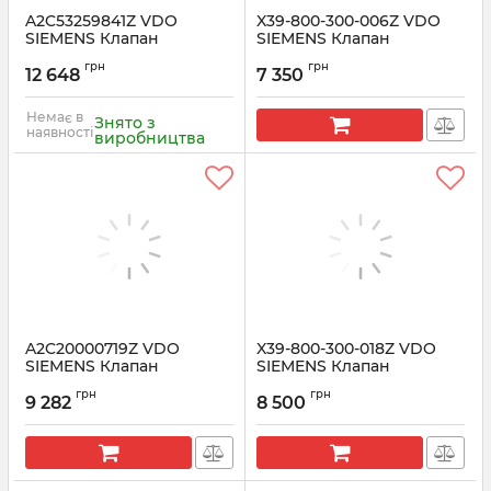
A2C53259841Z VDO
X39-800-300-006Z VDO
SIEMENS Клапан
SIEMENS Клапан
регулювання подачі
дозування палива PSA,
грн
грн
палива VCV RENAULT 1.5
FORD 1.8/2.0
12 648
7 350
Артикул:
A2C53259841Z
Артикул:
X39-800-300-006Z
Немає в
Знято з
наявності
виробництва
A2C20000719Z VDO
X39-800-300-018Z VDO
SIEMENS Клапан
SIEMENS Клапан
регулювання тиску
регулювання подачі
грн
грн
палива
палива
9 282
8 500
Артикул:
A2C20000719Z
Артикул:
X39-800-300-018Z