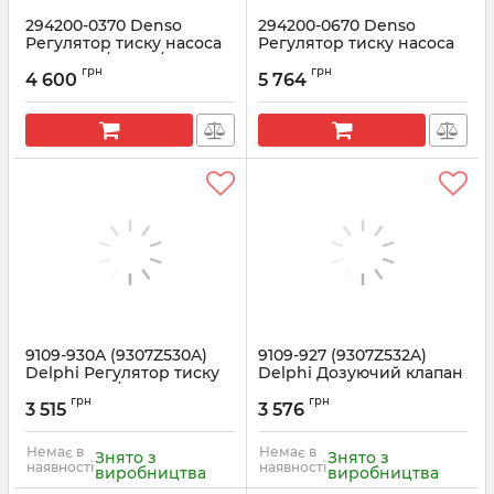
294200-0370 Denso
294200-0670 Denso
Регулятор тиску насоса
Регулятор тиску насоса
HP3 HINO/ISUZU/KUBOTA
HP4 ISUZU 6HK1
грн
грн
(8981305080,8981818310)
4 600
5 764
Артикул:
294200-0370
Артикул:
294200-0670
9109-930A (9307Z530A)
9109-927 (9307Z532A)
Delphi Регулятор тиску
Delphi Дозуючий клапан
палива KIA/MERCEDES
ТНВД CR
грн
грн
2.9
CITROEN/JCB/PEUGEOT
3 515
3 576
Артикул:
9109-930A
Артикул:
9109-927
Немає в
Немає в
Знято з
Знято з
наявності
наявності
виробництва
виробництва