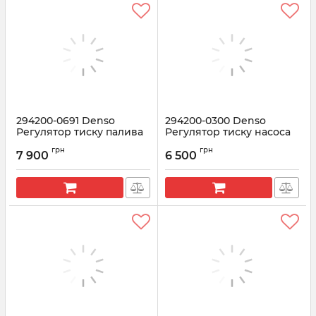
294200-0691 Denso
294200-0300 Denso
Регулятор тиску палива
Регулятор тиску насоса
TOYOTA Land Cruiser 200
Toyota
грн
грн
7 900
6 500
Артикул:
294200-0691
Артикул:
294200-0300