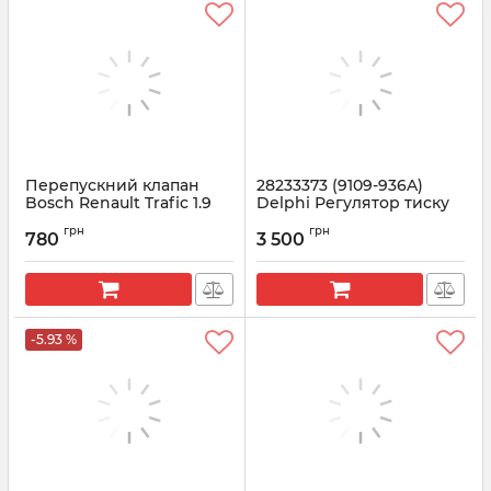
Перепускний клапан
28233373 (9109-936A)
Bosch Renault Trafic 1.9
Delphi Регулятор тиску
dCi | F00N200798
палива
грн
грн
BOBCAT/CITROEN/NISSAN/R
780
3 500
Артикул:
F00N200798
Артикул:
9109-936A
-5.93 %