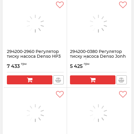
294200-2960 Регулятор
294200-0380 Регулятор
тиску насоса Denso HP3
тиску насоса Denso Jonh
ISF3.8 CUMMINS, GAZ,
Deere / Isuzu
грн
грн
ГАЗЕЛЬ
7 433
5 425
Артикул:
294200-0380
Артикул:
294200-2960