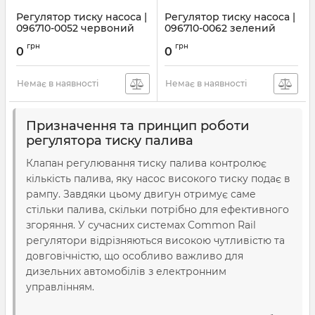
Регулятор тиску насоса |
Регулятор тиску насоса |
096710-0052 червоний
096710-0062 зелений
Артикул:
096710-0052
Артикул:
096710-0062
грн
грн
0
0
Немає в наявності
Немає в наявності
Призначення та принцип роботи
регулятора тиску палива
Клапан регулювання тиску палива контролює
кількість палива, яку насос високого тиску подає в
рампу. Завдяки цьому двигун отримує саме
стільки палива, скільки потрібно для ефективного
згоряння. У сучасних системах Common Rail
регулятори відрізняються високою чутливістю та
довговічністю, що особливо важливо для
дизельних автомобілів з електронним
управлінням.