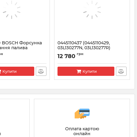
19 BOSCH Форсунка
0445110437 (0445110429,
ання палива
03L130277N, 03L130277R)
BOSCH Форсунка 2.0 TDI
5110419
рн
грн
12 780
Артикул:
0445110437
Купити
Купити
Оплата картою
онлайн
й