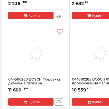
0433171981
(клапан+шток)
грн
грн
2 238
2 632
Артикул:
0433171981
Артикул:
F00VC01344
Купити
Купити
0445110280 BOSCH Форсунка
0445110285 BOSCH 
дизельна паливна
вприскування пали
Артикул:
0445110280
Артикул:
0445110285
грн
грн
11 600
10 559
Купити
Купити