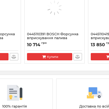
Форсунка
0445110391 BOSCH Форсунка
04451104
ва
вприскування палива
вприскув
Артикул:
0445110391
Артикул:
044
грн
г
10 714
13 850
Купити
100% гарантія
Доставка по всі