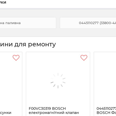
уки
ьна паливна
0445110277 (33800-
тини для ремонту
F00VC30319 BOSCH
044511027
рсунки
електромагнітний клапан
BOSCH Ф