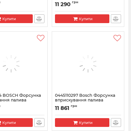
ання палива
Артикул:
0445110279
н
грн
11 290
5110277
Купити
Купити
94 BOSCH Форсунка
0445110297 Bosch Форсунка
ання палива
вприскування палива
5110294
Артикул:
0445110297
н
грн
11 861
Купити
Купити