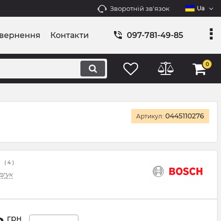
Зворотній зв'язок
Ua
овернення
Контакти
097-781-49-85
0
0445110276
Артикул:
(
4
)
дгук
грн