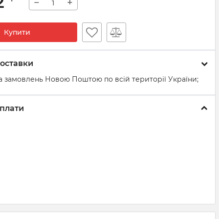
2
−
+
Купити
оставки
а замовлень Новою Поштою по всій території України;
плати