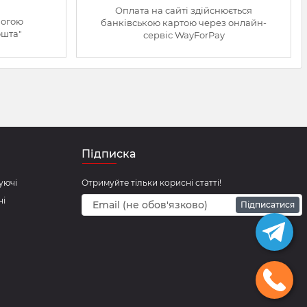
Оплата на сайті здійснюється
могою
банківською картою через онлайн-
ошта"
сервіс WayForPay
Підписка
уючі
Отримуйте тільки корисні статті!
чі
Підписатися