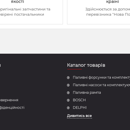
якості
країні
оригінальні запчастини та
Здійснюється за допо
вірені постачальники
перевізника "Нова П
н
Каталог товарів
Паливні форсунки та комплект
Паливні насоси та комплектую
Паливна рампа
повернення
BOSCH
фіденційності
DELPHI
Дивитись все