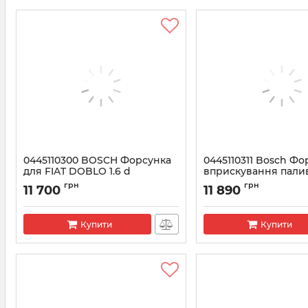
0445110300 BOSCH Форсунка
0445110311 Bosch Фо
для FIAT DOBLO 1.6 d
вприскування пали
Артикул:
0445110300
Артикул:
0445110311
грн
грн
11 700
11 890
Купити
Купити