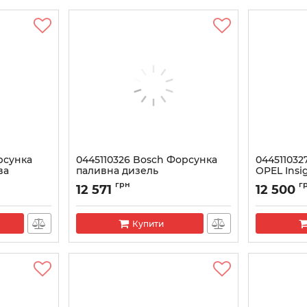
рсунка
0445110326 Bosch Форсунка
04451103
ва
паливна дизель
OPEL Insig
Артикул:
0445110326
Артикул:
044
грн
г
12 571
12 500
Купити