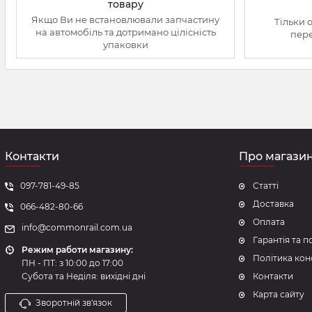
товару
Якщо Ви не встановлювали запчастину
Тільки 
на автомобіль та дотримано цілісність
пере
упаковки
Контакти
Про магази
097-781-49-85
Статті
Доставка
066-482-80-66
Оплата
info@commonrail.com.ua
Гарантія та 
Режим работи магазину:
Політика кон
ПН - ПТ: з 10:00 до 17:00
Субота та Неділя: вихідні дні
Контакти
Карта сайту
Зворотній зв'язок