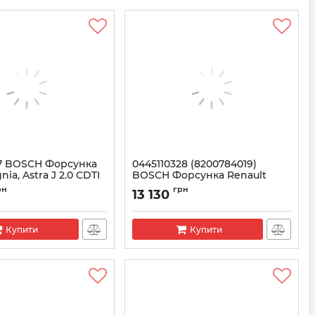
27 BOSCH Форсунка
0445110328 (8200784019)
nia, Astra J 2.0 CDTI
BOSCH Форсунка Renault
GRAND SCENIC III 1.9, MEGANE
5110327
рн
грн
13 130
III 1.9
Артикул:
0445110328
Купити
Купити