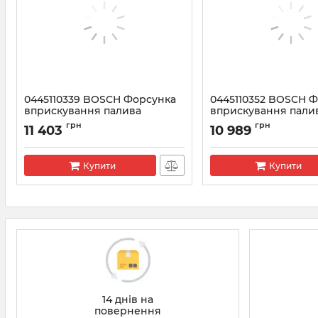
0445110339 BOSCH Форсунка
0445110352 BOSCH 
вприскування палива
вприскування пали
Артикул:
0445110339
Артикул:
0445110352
грн
грн
11 403
10 989
Купити
Купити
14 днів на
повернення