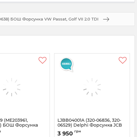
638) БОШ Форсунка VW Passat, Golf VII 2.0 TDI
9 (ME203961,
LJBB04001A (320-06836, 320-
4) БОШ Форсунка
06529) Delphi Форсунка JCB
 PAJERO III 3.2 DI-D
93KW
н
грн
3 950
0613989
Артикул:
B04001A