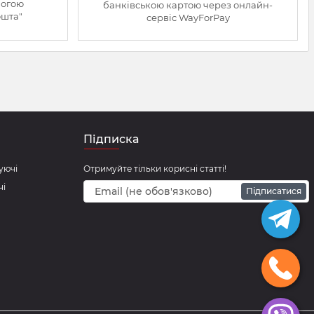
могою
банківською картою через онлайн-
ошта"
сервіс WayForPay
Підписка
уючі
Отримуйте тільки корисні статті!
чі
Підписатися