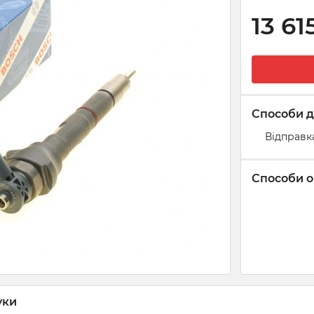
13 61
Способи д
Відправк
Способи о
уки