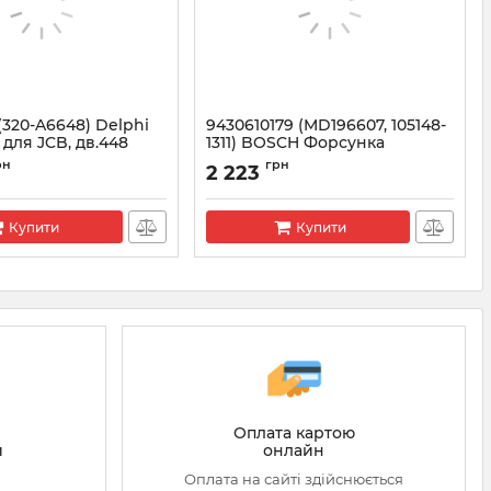
(320-A6648) Delphi
9430610179 (MD196607, 105148-
для JCB, дв.448
1311) BOSCH Форсунка
MITSUBISHI PAJERO 2.5 D, L
рн
грн
2 223
300 III, L200, L400
80673
Артикул:
9430610179
Купити
Купити
Оплата картою
онлайн
й
Оплата на сайті здійснюється