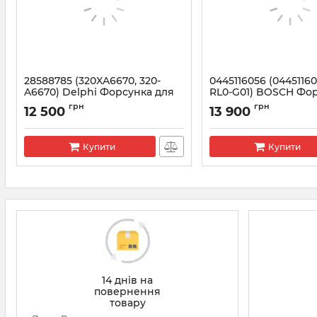
28588785 (320XA6670, 320-
0445116056 (04451160
A6670) Delphi Форсунка для
RL0-G01) BOSCH Фо
JCB, дв.448 STAGE V
HONDA CRV, Accord 2
грн
грн
12 500
13 900
Артикул:
28588785
Артикул:
0445116056
Купити
Купити
14 днів на
повернення
товару