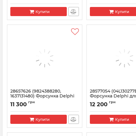
Купити
Купити
28657626 (9824388280,
28577054 (04L130277
1637131480) Форсунка Delphi
Форсунка Delphi для
для Citroen / Peugeot 2.2
Seat, Skoda, Volksw
грн
грн
11 300
12 200
BlueHDi
1.6 TDI
Артикул:
28657626
Артикул:
28577054
Купити
Купити