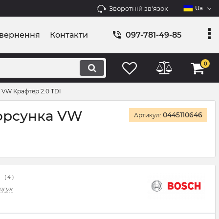
Зворотній зв'язок
Ua
овернення
Контакти
097-781-49-85
0
 VW Крафтер 2.0 TDI
Форсунка VW
0445110646
Артикул:
(
4
)
дгук