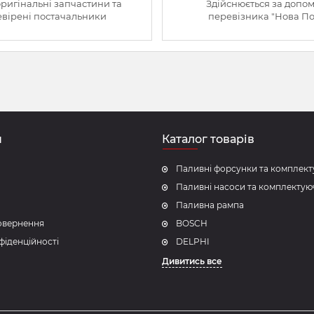
оригінальні запчастини та
Здійснюється за допо
вірені постачальники
перевізника "Нова П
н
Каталог товарів
Паливні форсунки та комплект
Паливні насоси та комплектую
Паливна рампа
повернення
BOSCH
фіденційності
DELPHI
Дивитись все