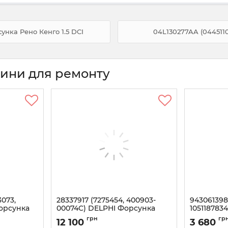
унка Рено Кенго 1.5 DCI
04L130277AA (0445110
тини для ремонту
3073,
28337917 (7275454, 400903-
943061398
Форсунка
00074C) DELPHI Форсунка
105118783
DOOSAN T4 1.8, BOBCAT 2.4
MITSUBISHI
грн
гр
12 100
3 680
Артикул:
28337917
Артикул:
943