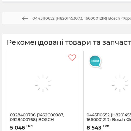
0445110652 (H8201453073, 166000121R) Bosch Форс
Рекомендовані товари та запчас
0928400706 (1462C00987,
0445110652 (H820145
0928400768) BOSCH
166000121R) Bosch 
Дозуючий блок VW 2.0TDI
Рено Кенго 1.5 DCI
грн
грн
5 046
8 543
Артикул:
1462C00987
Артикул:
0445110652