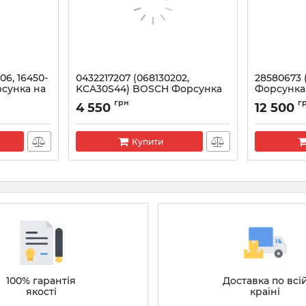
06, 16450-
0432217207 (068130202,
28580673 
рсунка на
KCA30S44) BOSCH Форсунка
Форсунка 
.2 i-DTEC
VW T4 1.9 / 2.4, LT 2.4 (6ц)
STAGE 5
грн
г
4 550
12 500
Артикул:
0432217207
Артикул:
285
Купити
100% гарантія
Доставка по всі
якості
країні