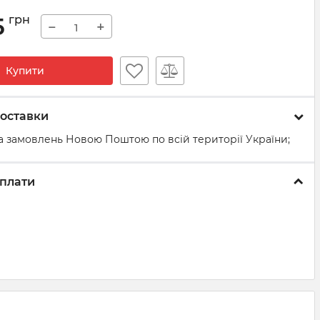
5
грн
−
+
Купити
оставки
а замовлень Новою Поштою по всій території України;
плати