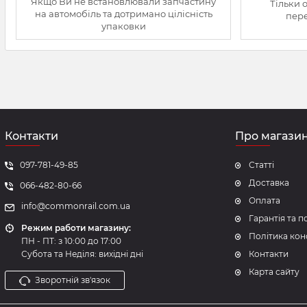
Якщо Ви не встановлювали запчастину
Тільки 
на автомобіль та дотримано цілісність
пере
упаковки
Контакти
Про магази
097-781-49-85
Статті
Доставка
066-482-80-66
Оплата
info@commonrail.com.ua
Гарантія та 
Режим работи магазину:
Політика кон
ПН - ПТ: з 10:00 до 17:00
Субота та Неділя: вихідні дні
Контакти
Карта сайту
Зворотній зв'язок