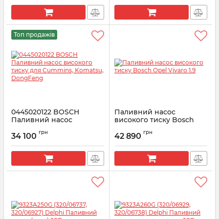
Артикул:
9044A162A
Топ продажів
0445020122 BOSCH
Паливний насос
Паливний насос
високого тиску Bosch
високого тиску для
Opel Vivaro 1.9
грн
грн
Cummins, Komatsu,
34 100
42 890
Артикул:
0445010075
DongFeng
Артикул:
0445020122