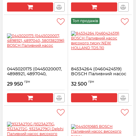
Топ продажів
0445020175 (0445020007,
84534264 (0460424519)
4898921, 4897040,
BOSCH Паливний насос
5801382396) BOSCH
високого тиску NEW
грн
грн
Паливний насос
HOLLAND TD5.110
29 950
32 500
Артикул:
0445020175
Артикул:
0460424519