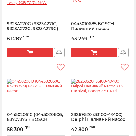
9323A270G (9323A271G,
0445010685 BOSCH
9323A272G, 9323A279G)
Паливний насос
Delphi Паливний насос
високого тиску
грн
грн
високого тиску JCB TC
61 287
43 249
Артикул:
0445010685
74.5KW
Артикул:
9323A270G
0445020610 (0445020606,
28269520 (33100-4X400)
837073731) BOSCH
Delphi Паливний насос
Паливний насос
KIA Carnival, Bongo 2.9
грн
грн
CRDi
58 300
42 800
Артикул:
0445020610
Артикул:
28269520