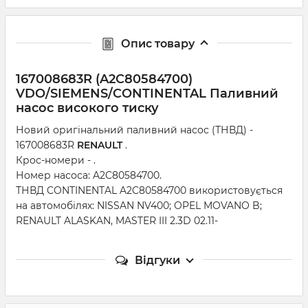
Опис товару
167008683R (A2C80584700)
VDO/SIEMENS/CONTINENTAL Паливний
насос високого тиску
Новий оригінальний паливний насос (ТНВД) -
167008683R
RENAULT
.
Крос-номери - .
Номер насоса: A2C80584700.
ТНВД CONTINENTAL A2C80584700 використовується
на автомобілях: NISSAN NV400; OPEL MOVANO B;
RENAULT ALASKAN, MASTER III 2.3D 02.11-
Відгуки