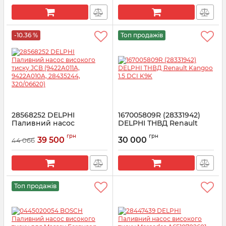
-10.36 %
Топ продажів
28568252 DELPHI
167005809R (28331942)
Паливний насос
DELPHI ТНВД Renault
високого тиску JCB
Kangoo 1.5 DCI K9K
грн
грн
(9422A011A, 9422A010A,
39 500
30 000
44 066
Артикул:
28331942
28435244, 320/06620)
Артикул:
28568252
Топ продажів