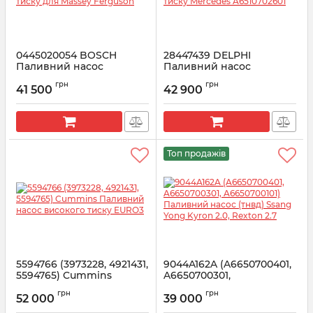
0445020054 BOSCH
28447439 DELPHI
Паливний насос
Паливний насос
високого тиску для
високого тиску Mercedes
грн
грн
Massey Ferguson
A6510702601
41 500
42 900
Артикул:
0445020054
Артикул:
28447439
Топ продажів
5594766 (3973228, 4921431,
9044A162A (A6650700401,
5594765) Cummins
A6650700301,
Паливний насос
A6650700101) Паливний
грн
грн
високого тиску EURO3
насос (тнвд) Ssang Yong
52 000
39 000
Kyron 2.0, Rexton 2.7
Артикул:
5594766