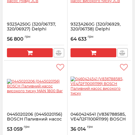
9323A250G (320/06737,
9323A260G (320/06929,
320/06927) Delphi
320/06738) Delphi
Паливний насос (тнвд)
Паливний насос
грн
грн
JCB
високого тиску JCB
56 800
64 633
Артикул:
9323A250G
Артикул:
9323A260G
0445020206 (0445020156)
0460424541 (V836788585,
BOSCH Паливний насос
VE4/12F1100R1199) BOSCH
високого тиску MAN 1800
Паливний насос
грн
грн
Bar
високого тиску
53 059
36 014
Артикул:
0445020206
Артикул:
0460424541