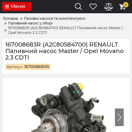
0
Меню
Головна
Паливні насоси та комплектуючі
Паливний насос у зборі
167008683R (A2C80584700) RENAULT Паливний насос Master /
Opel Movano 2.3 CDTI
167008683R (A2C80584700) RENAULT
Паливний насос Master / Opel Movano
2.3 CDTI
167008683R
Артикул: