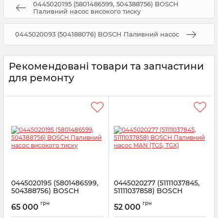
0445020195 (5801486599, 504388756) BOSCH
Паливний насос високого тиску
0445020093 (504188076) BOSCH Паливний насос
Рекомендовані товари та запчастини
для ремонту
0445020195 (5801486599,
0445020277 (51111037845,
504388756) BOSCH
51111037858) BOSCH
Паливний насос
Паливний насос MAN
грн
грн
високого тиску
(TGS, TGX)
65 000
52 000
Артикул:
0445020195
Артикул:
0445020277