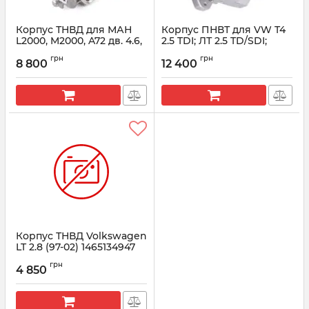
Корпус ТНВД для МАН
Корпус ПНВТ для VW T4
L2000, M2000, A72 дв. 4.6,
2.5 TDI; ЛТ 2.5 TD/SDI;
6.9 1465134944 Bosch
Вольво 2.5 D 2465130953
грн
грн
Bosch
8 800
12 400
Артикул:
1465134944
Артикул:
2465130953
Корпус ТНВД Volkswagen
LT 2.8 (97-02) 1465134947
Bosch
грн
4 850
Артикул:
1465134947