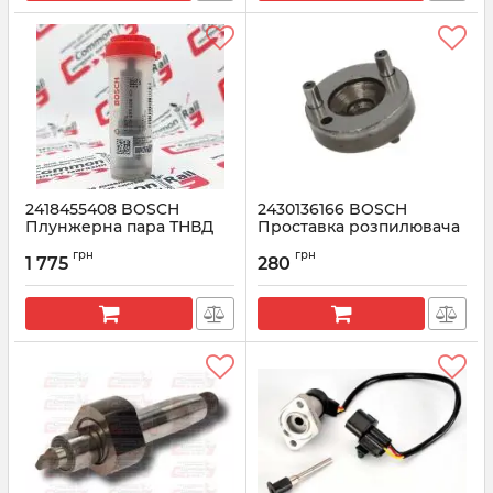
2418455408 BOSCH
2430136166 BOSCH
Плунжерна пара ТНВД
Проставка розпилювача
JOHN DEERE 8.1
форсунки
грн
грн
1 775
280
Артикул:
2418455408
Артикул:
2430136166