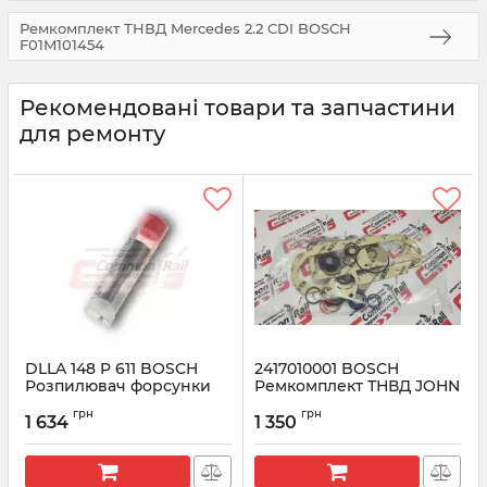
Ремкомплект ТНВД Mercedes 2.2 CDI BOSCH
F01M101454
Рекомендовані товари та запчастини
для ремонту
DLLA 148 P 611 BOSCH
2417010001 BOSCH
Розпилювач форсунки
Ремкомплект ТНВД JOHN
CR 0433171458
DEERE 8.1
грн
грн
1 634
1 350
Артикул:
0433171458
Артикул:
2417010001