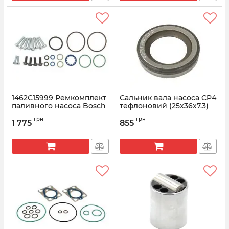
1462C15999 Ремкомплект
Сальник вала насоса CP4
паливного насоса Bosch
тефлоновий (25х36х7.3)
CP4
BOSCH
грн
грн
1 775
855
Артикул:
1462C15999
Артикул:
1462C85998