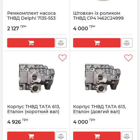
Ремкомплект насоса
Штовхач із роликом
ТНВД Delphi 7135-553
ТНВД CP4 1462C24999
BOSCH
Артикул:
7135-553
грн
грн
2 127
4 000
Артикул:
1462C24999
Корпус ТНВД ТАТА 613,
Корпус ТНВД ТАТА 613,
Еталон (короткий вал)
Еталон (довгий вал)
1465134784 Bosch
1465134728 Bosch
грн
грн
4 926
4 000
Артикул:
1465134784
Артикул:
1465134728