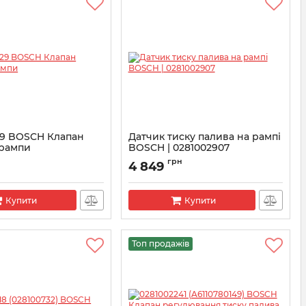
29 BOSCH Клапан
Датчик тиску палива на рампі
 рампи
BOSCH | 0281002907
1002829
Артикул:
0281002907
н
грн
4 849
Купити
Купити
Топ продажів