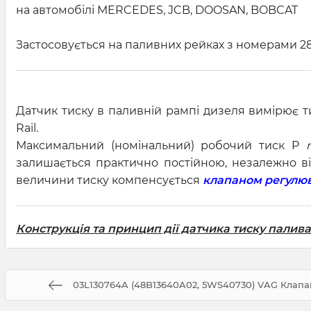
на автомобілі MERCEDES, JCB, DOOSAN, BOBCAT
Застосовується на паливних рейках з номерами 2827
Датчик тиску в паливній рампі дизеля вимірює т
Rail.
Максимальний (номінальний) робочий тиск P
залишається практично постійною, незалежно від
величини тиску компенсується
клапаном регулюв
Конструкція та принцип дії датчика тиску палива
03L130764A (48B13640A02, 5WS40730) VAG Клапан