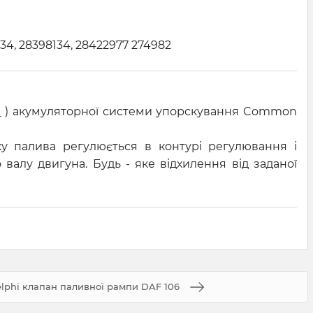
34, 28398134, 28422977 274982
і
) акумуляторної системи упорскування Common
у палива регулюється в контурі регулювання і
валу двигуна. Будь - яке відхилення від заданої
elphi клапан паливної рампи DAF 106