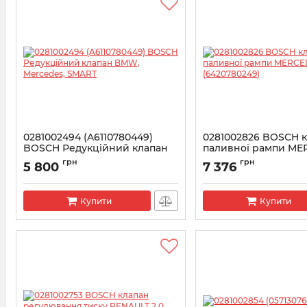
0281002494 (A6110780449)
0281002826 BOSCH 
BOSCH Редукційний клапан
паливної рампи ME
BMW, Mercedes, SMART
(6420780249)
грн
грн
5 800
7 376
Артикул:
0281002494
Артикул:
0281002826
Купити
Купити