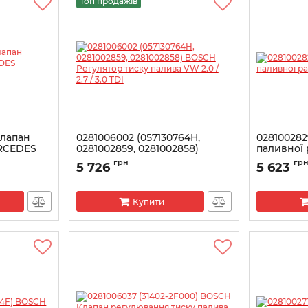
Топ продажів
клапан
0281006002 (057130764H,
02810028
RCEDES
0281002859, 0281002858)
паливної
BOSCH Регулятор тиску
Артикул:
028
грн
гр
5 726
5 623
палива VW 2.0 / 2.7 / 3.0 TDI
Артикул:
0281006002
Купити