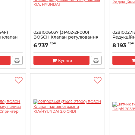
64F)
0281006037 (31402-2F000)
028100271
 клапан
BOSCH Клапан регулювання
Редукцій
тиску палива KIA, HYUNDAI
Артикул:
028
грн
грн
6 737
8 193
Артикул:
0281006037
Купити