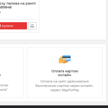
ску палива на рампі
389848
89848
н
Купити
Оплата картою
онлайн
й
Оплата на сайті здійснюється
могою
банківською картою через онлайн-
ошта"
сервіс WayForPay