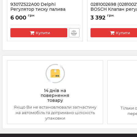
9307Z522A00 Delphi
0281002698 (0281002
Регулятор тиску палива
BOSCH Клапан рег
Мерседес 2.2 OM651
тиску палива (з сітк
грн
грн
6 000
3 392
Мерседес Спринте
Артикул:
9307-522A
Артикул:
0281002698
Купити
Купити
14 днів на
повернення
товару
Якщо Ви не встановлювали запчастину
Тільки 
на автомобіль та дотримано цілісність
пере
упаковки