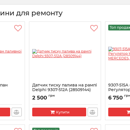
тини для ремонту
Топ прода
апан
Датчик тиску палива на рампі
9307-515A
B
Delphi 9307-512A (28509144)
Регулятор
MERCEDES
Артикул:
28509144
грн
гр
2 500
6 750
Артикул:
930
Купити