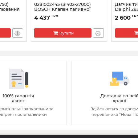
750)
0281002445 (31402-27000)
Датчик ти
улювання
BOSCH Клапан паливної
Delphi 28
ою) на
рампи KIA/HYUNDAI 2.0 CRDI
Артикул:
283
грн
гр
4 437
2 600
р
Артикул:
0281002445
Купити
100% гарантія
Доставка по всі
якості
країні
оригінальні запчастини та
Здійснюється за допо
вірені постачальники
перевізника "Нова П