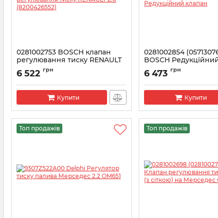
0281002753 BOSCH клапан
0281002854 (0571307
регулювання тиску RENAULT
BOSCH Редукційний
2.0 (8200426552)
Артикул:
0281002854
грн
грн
6 522
6 473
Артикул:
0281002753
Купити
Купити
Топ продажів
Топ продажів