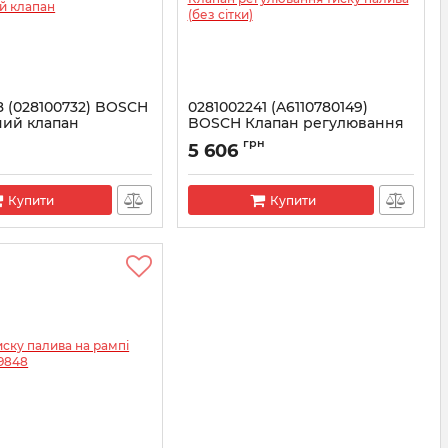
8 (028100732) BOSCH
0281002241 (A6110780149)
ний клапан
BOSCH Клапан регулювання
тиску палива (без сітки)
1002718
грн
5 606
Артикул:
0281002241
Купити
Купити