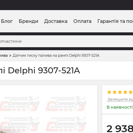
Блог
Бренди
Доставка
Оплата
Гарантія та п
лива
Датчик тиску палива на рампі Delphi 9307-521A
і Delphi 9307-521A
Залишити ві
В наявності
2 93