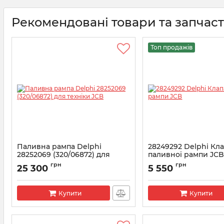
Рекомендовані товари та запчас
Топ продажів
Паливна рампа Delphi
28249292 Delphi Кл
28252069 (320/06872) для
паливної рампи JC
техніки JCB
Артикул:
28249292
грн
грн
25 300
5 550
Артикул:
28252069
Купити
Купити