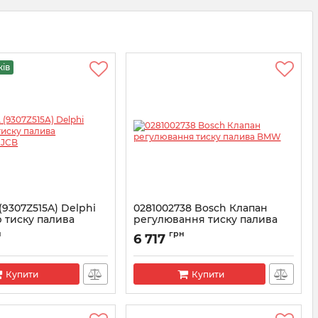
жів
 (9307Z515A) Delphi
0281002738 Bosch Клапан
 тиску палива
регулювання тиску палива
, JCB
BMW
н
грн
6 717
7-515A
Артикул:
0281002738
Купити
Купити