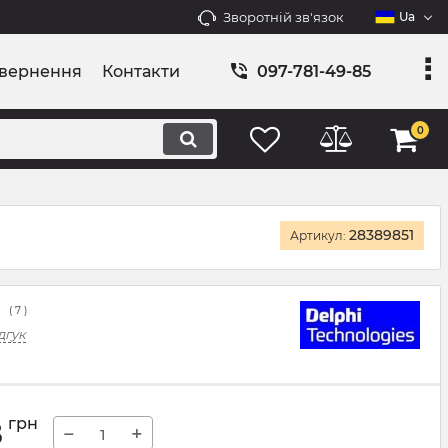
Зворотній зв'язок
Ua
овернення
Контакти
097-781-49-85
0
28389851
Артикул:
(
7
)
дгук
8
грн
−
+