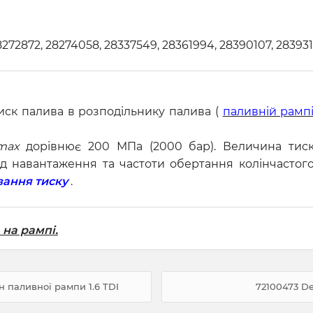
2872, 28274058, 28337549, 28361994, 28390107, 283931
иск палива в розподільнику палива (
паливній рамп
max
дорівнює 200 МПа (2000 бар). Величина тиск
 навантаження та частоти обертання колінчастого 
ання тиску
.
 на рампі.
 паливної рампи 1.6 TDI
72100473 D