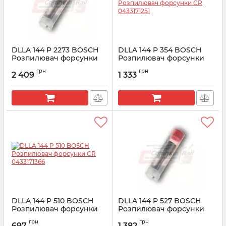
DLLA 144 P 2273 BOSCH
DLLA 144 P 354 BOSCH
Розпилювач форсунки
Розпилювач форсунки
CR 0433172273
CR 0433171251
грн
грн
2 409
1 333
Артикул:
0433172273
Артикул:
0433171251
DLLA 144 P 510 BOSCH
DLLA 144 P 527 BOSCH
Розпилювач форсунки
Розпилювач форсунки
CR 0433171366
CR 0433171390
грн
грн
697
1 382