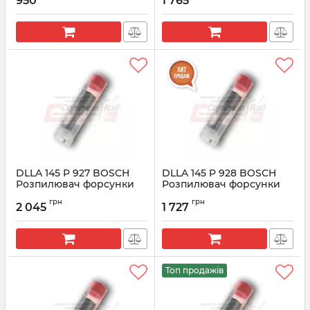
950
1 765
Артикул:
0433171435
Артикул:
0433171616
DLLA 145 P 927 BOSCH
DLLA 145 P 928 BOSCH
Розпилювач форсунки
Розпилювач форсунки
CR 0433171617
CR 0433171618
грн
грн
2 045
1 727
Артикул:
0433171617
Артикул:
0433171618
Топ продажів