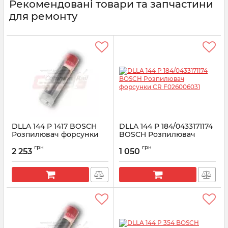
Рекомендовані товари та запчастини
для ремонту
DLLA 144 P 1417 BOSCH
DLLA 144 P 184/0433171174
Розпилювач форсунки
BOSCH Розпилювач
CR 0433171878
форсунки CR F026006031
грн
грн
2 253
1 050
Артикул:
0433171878
Артикул:
F026006031