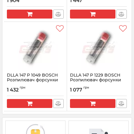
1 904
1 447
Артикул:
0433171871
Артикул:
0433171679
DLLA 147 P 1049 BOSCH
DLLA 147 P 1229 BOSCH
Розпилювач форсунки
Розпилювач форсунки
CR 0433171680
CR 0433171779
грн
грн
1 432
1 077
Артикул:
0433171680
Артикул:
0433171779