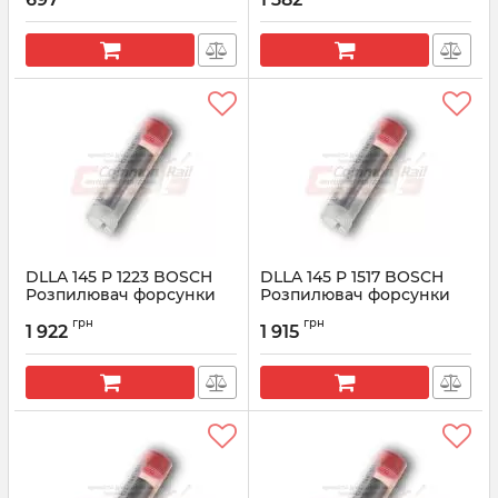
Артикул:
0433171366
Артикул:
0433171390
DLLA 145 P 1223 BOSCH
DLLA 145 P 1517 BOSCH
Розпилювач форсунки
Розпилювач форсунки
CR 0433171773
CR 0433171937
грн
грн
1 922
1 915
Артикул:
0433171773
Артикул:
0433171937