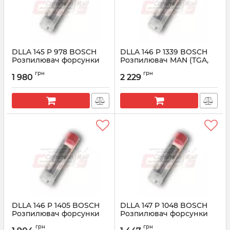
DLLA 145 P 978 BOSCH
DLLA 146 P 1339 BOSCH
Розпилювач форсунки
Розпилювач MAN (TGA,
CR 0433171641
TGS) 0433171831
грн
грн
1 980
2 229
Артикул:
0433171641
Артикул:
0433171831
DLLA 146 P 1405 BOSCH
DLLA 147 P 1048 BOSCH
Розпилювач форсунки
Розпилювач форсунки
CR 0433171871
CR 0433171679
грн
грн