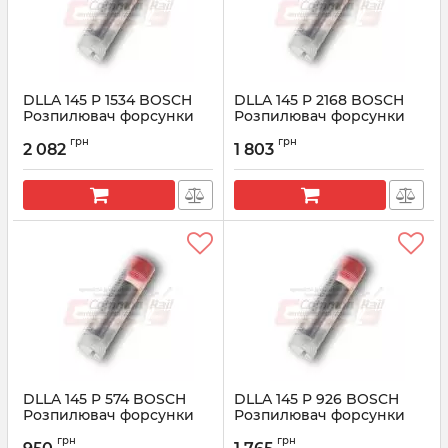
DLLA 145 P 1534 BOSCH
DLLA 145 P 2168 BOSCH
Розпилювач форсунки
Розпилювач форсунки
CR 0433171946
CR 0433172168
грн
грн
2 082
1 803
Артикул:
0433171946
Артикул:
0433172168
DLLA 145 P 574 BOSCH
DLLA 145 P 926 BOSCH
Розпилювач форсунки
Розпилювач форсунки
CR 0433171435
CR 0433171616
грн
грн