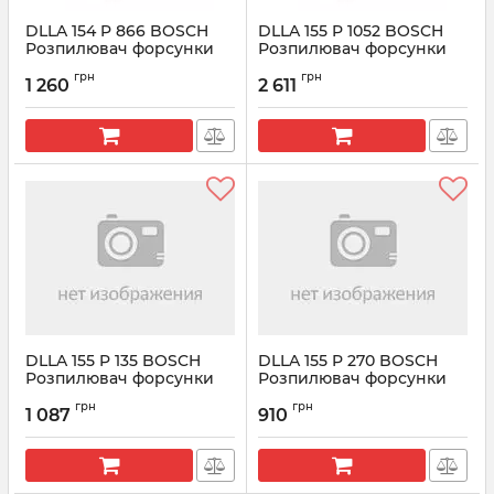
DLLA 154 P 866 BOSCH
DLLA 155 P 1052 BOSCH
Розпилювач форсунки
Розпилювач форсунки
CR 0433171583
CR 0433171683
грн
грн
1 260
2 611
Артикул:
0433171583
Артикул:
0433171683
DLLA 155 P 135 BOSCH
DLLA 155 P 270 BOSCH
Розпилювач форсунки
Розпилювач форсунки
CR 0433171123
CR 0433171204
грн
грн
1 087
910
Артикул:
0433171123
Артикул:
0433171204