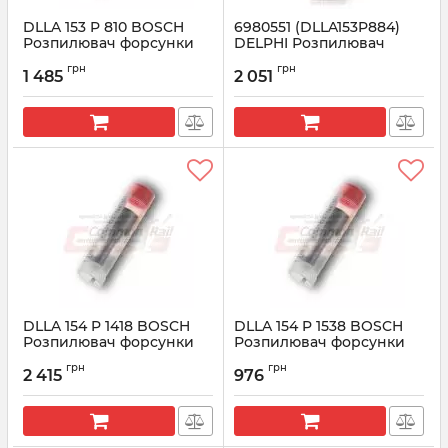
DLLA 153 P 810 BOSCH
6980551 (DLLA153P884)
Розпилювач форсунки
DELPHI Розпилювач
CR 0433171557
форсунки Ford, Peugeot,
грн
грн
Citroen 2.2/2.4
1 485
2 051
Артикул:
0433171557
Артикул:
6980551
DLLA 154 P 1418 BOSCH
DLLA 154 P 1538 BOSCH
Розпилювач форсунки
Розпилювач форсунки
CR 0433171879
CR 0433171948
грн
грн
2 415
976
Артикул:
0433171879
Артикул:
0433171948