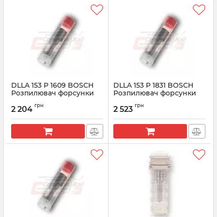
DLLA 153 P 1609 BOSCH
DLLA 153 P 1831 BOSCH
Розпилювач форсунки
Розпилювач форсунки
CR 0433171983
CR 0433172119
грн
грн
2 204
2 523
Артикул:
0433171983
Артикул:
0433172119