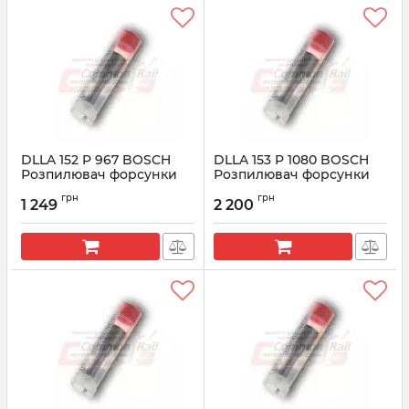
DLLA 152 P 967 BOSCH
DLLA 153 P 1080 BOSCH
Розпилювач форсунки
Розпилювач форсунки
CR 0433171640
CR 0433171702
грн
грн
1 249
2 200
Артикул:
0433171640
Артикул:
0433171702