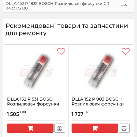
DLLA 152 P 1832 BOSCH Розпилювач форсунки CR
0433172120
Рекомендовані товари та запчастини
для ремонту
DLLA 152 P 531 BOSCH
DLLA 152 P 903 BOSCH
Розпилювач форсунки
Розпилювач форсунки
CR 0433171394
CR 0433171600
грн
грн
1 505
1 737
Артикул:
0433171394
Артикул:
0433171600