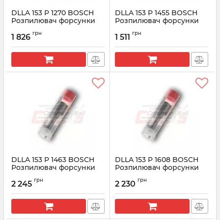
DLLA 153 P 1270 BOSCH
DLLA 153 P 1455 BOSCH
Розпилювач форсунки
Розпилювач форсунки
CR 0433171800
CR 0433171902
грн
грн
1 826
1 511
Артикул:
0433171800
Артикул:
0433171902
DLLA 153 P 1463 BOSCH
DLLA 153 P 1608 BOSCH
Розпилювач форсунки
Розпилювач форсунки
CR 0433171907
CR 0433171982
грн
грн
2 245
2 230
Артикул:
0433171907
Артикул:
0433171982