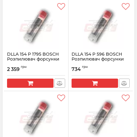
DLLA 154 P 1795 BOSCH
DLLA 154 P 596 BOSCH
Розпилювач форсунки
Розпилювач форсунки
CR 0433172094
CR 0433171450
грн
грн
2 359
734
Артикул:
0433172094
Артикул:
0433171450