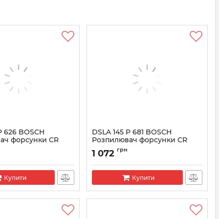
P 626 BOSCH
DSLA 145 P 681 BOSCH
ач форсунки CR
Розпилювач форсунки CR
5
0433175140
грн
1 072
33 175 125
Артикул:
0433175140
Купити
Купити