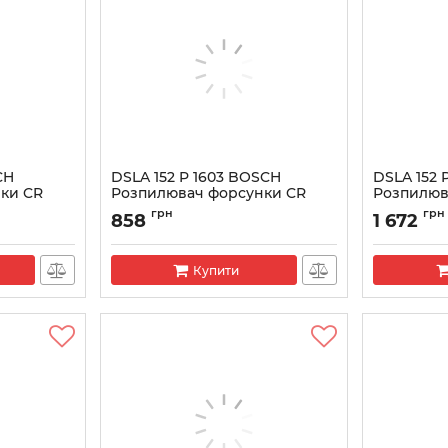
CH
DSLA 152 P 1603 BOSCH
DSLA 152 
ки CR
Розпилювач форсунки CR
Розпилюв
0433175462
043317546
грн
грн
858
1 672
Артикул:
0433175462
Артикул:
043
Купити