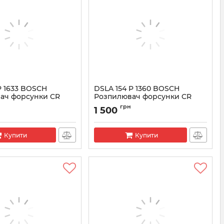
P 1633 BOSCH
DSLA 154 P 1360 BOSCH
ач форсунки CR
Розпилювач форсунки CR
8
0433175405
грн
1 500
3175468
Артикул:
0433175405
Купити
Купити