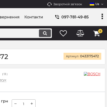
Зворотній зв'язок
Ua
овернення
Контакти
097-781-49-85
0
472
0433175472
Артикул:
(
13
)
дгук
грн
−
+