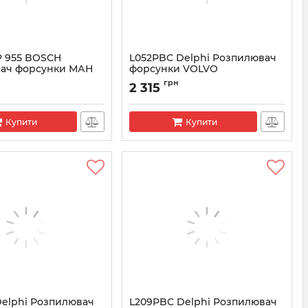
P 955 BOSCH
L052PBC Delphi Розпилювач
ач форсунки МАН
форсунки VOLVO
. 0433175267)
(ALLA150FL052) (L038PBC)
грн
2 315
3175267
Артикул:
L052PBC
Купити
Купити
Delphi Розпилювач
L209PBC Delphi Розпилювач