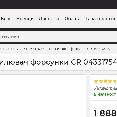
Блог
Бренди
Доставка
Оплата
Гарантія та п
унок
DSLA 145 P 1679 BOSCH Розпилювач форсунки CR 0433175472
пилювач форсунки CR 0433175
Залишити ві
В наявності
1 888