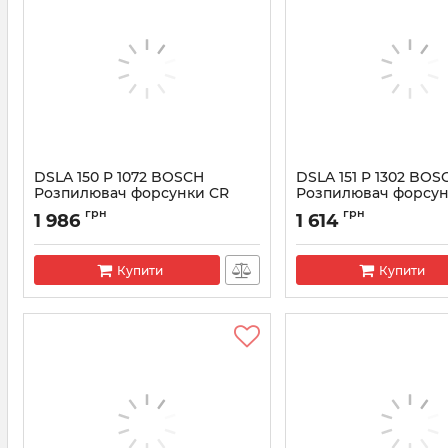
DSLA 150 P 1072 BOSCH
DSLA 151 P 1302 BOS
Розпилювач форсунки CR
Розпилювач форсун
0433175313
0433175387
грн
грн
1 986
1 614
Артикул:
0433175313
Артикул:
0433175387
Купити
Купити