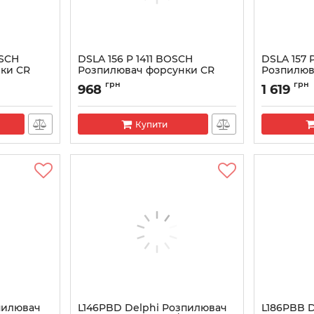
OSCH
DSLA 156 P 1411 BOSCH
DSLA 157 
ки CR
Розпилювач форсунки CR
Розпилюв
0433175416
L2000 (арт
грн
грн
968
1 619
Артикул:
0433175416
Артикул:
043
Купити
пилювач
L146PBD Delphi Розпилювач
L186PBB 