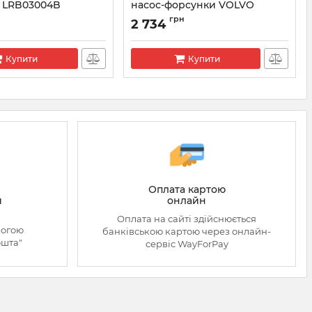
 LRB03004B
насос-форсунки VOLVO
A0060176121
Артикул:
L209PBC
грн
2 734
86PBB
Купити
Купити
Оплата картою
онлайн
й
Оплата на сайті здійснюється
могою
банківською картою через онлайн-
ошта"
сервіс WayForPay