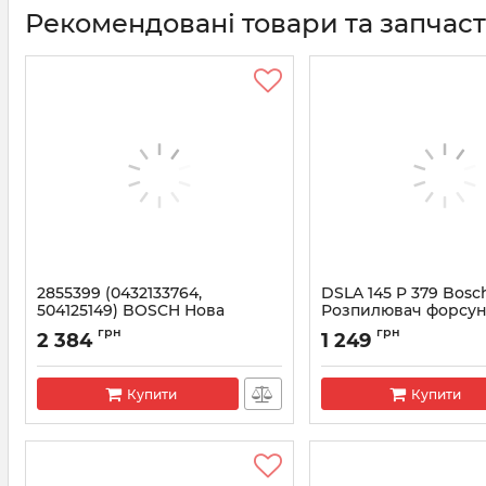
Рекомендовані товари та запчас
2855399 (0432133764,
DSLA 145 P 379 Bosс
504125149) BOSCH Нова
Розпилювач форсу
форсунка в зборі
0433175062 Renault
грн
грн
2 384
1 249
12.0
Артикул:
0432133764
Артикул:
0 433 175 062
Купити
Купити