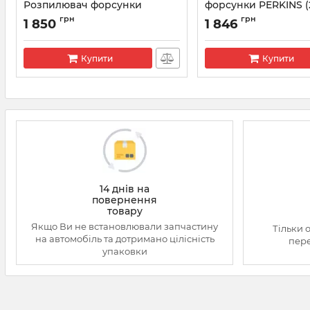
Розпилювач форсунки
форсунки PERKINS (
CATERPILLAR, JCB, PERKINS
Артикул:
L130PBA
грн
грн
1 850
1 846
Артикул:
L060PBA
Купити
Купити
14 днів на
повернення
товару
Якщо Ви не встановлювали запчастину
Тільки 
на автомобіль та дотримано цілісність
пере
упаковки