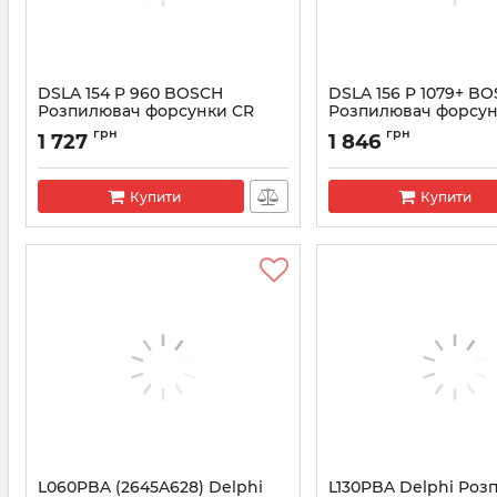
DSLA 154 P 960 BOSCH
DSLA 156 P 1079+ B
Розпилювач форсунки CR
Розпилювач форсун
0433175269
0433175314
грн
грн
1 727
1 846
Артикул:
0433175269
Артикул:
0433175314
Купити
Купити
L060PBA (2645A628) Delphi
L130PBA Delphi Роз