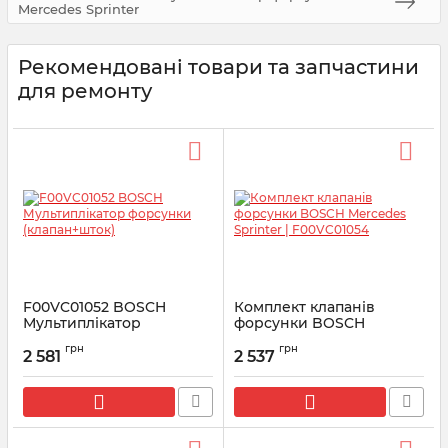
Mercedes Sprinter
Рекомендовані товари та запчастини
для ремонту
F00VC01052 BOSCH
Комплект клапанів
Мультиплікатор
форсунки BOSCH
форсунки (клапан+шток)
Mercedes Sprinter |
грн
грн
F00VC01054
2 581
2 537
Артикул:
F00VC01052
Артикул:
F00VC01054