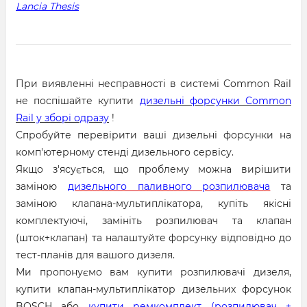
Lancia Thesis
При виявленні несправності в системі Common Rail
не поспішайте купити
дизельні форсунки Common
Rail у зборі одразу
!
Спробуйте перевірити ваші дизельні форсунки на
комп'ютерному стенді дизельного сервісу.
Якщо з'ясується, що проблему можна вирішити
заміною
дизельного паливного розпилювача
та
заміною клапана-мультиплікатора, купіть якісні
комплектуючі, замініть розпилювач та клапан
(шток+клапан) та налаштуйте форсунку відповідно до
тест-планів для вашого дизеля.
Ми пропонуємо вам купити розпилювачі дизеля,
купити клапан-мультиплікатор дизельних форсунок
BOSCH або
купити ремкомплект (розпилювач +