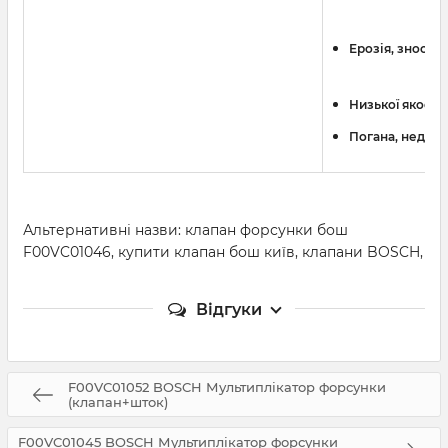
Ерозія, знос с
Низької якості
Погана, недост
Альтернативні назви: клапан форсунки бош
F00VC01046, купити клапан бош київ, клапани BOSCH,
Відгуки
F00VC01052 BOSCH Мультиплікатор форсунки
(клапан+шток)
F00VC01045 BOSCH Мультиплікатор форсунки