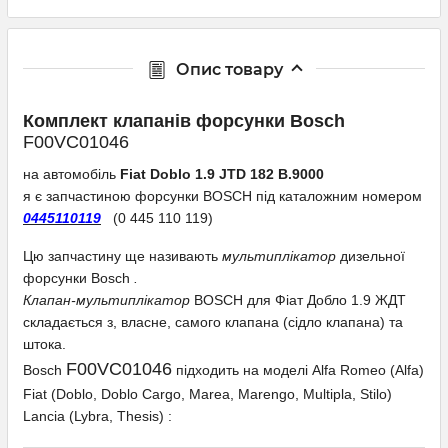
Опис товару
Комплект клапанів форсунки Bosch
F00VC01046
на автомобіль
Fiat Doblo 1.9 JTD 182 B.9000
я
є запчастиною форсунки BOSCH під каталожним номером
0445110119
(0 445 110 119)
Цю запчастину ще називають
мультиплікатор
дизельної
форсунки Bosch
.
Клапан-мультиплікатор
BOSCH для Фіат Добло 1.9 ЖДТ
складається з, власне, самого клапана (сідло клапана) та
штока.
F00VC01046
Bosch
підходить на моделі Alfa Romeo (Alfa)
Fiat (Doblo, Doblo Cargo, Marea, Marengo, Multipla, Stilo)
Lancia (Lybra, Thesis)
: