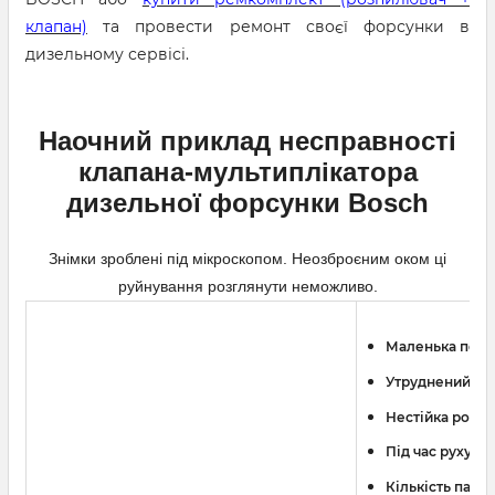
клапан)
та провести ремонт своєї форсунки в
дизельному сервісі.
Наочний приклад несправності
клапана-мультиплікатора
дизельної форсунки Bosch
Знімки зроблені під мікроскопом. Неозброєним оком ці
руйнування розглянути неможливо.
Маленька поту
Утруднений за
Нестійка робот
Під час руху д
Кількість пали