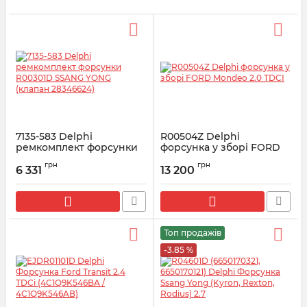
7135-583 Delphi
R00504Z Delphi
ремкомплект форсунки
форсунка у зборі FORD
R00301D SSANG YONG
Mondeo 2.0 TDCI
грн
грн
(клапан 28346624)
6 331
13 200
Артикул:
R00504Z
Артикул:
7135-583
Топ продажів
-3.85 %