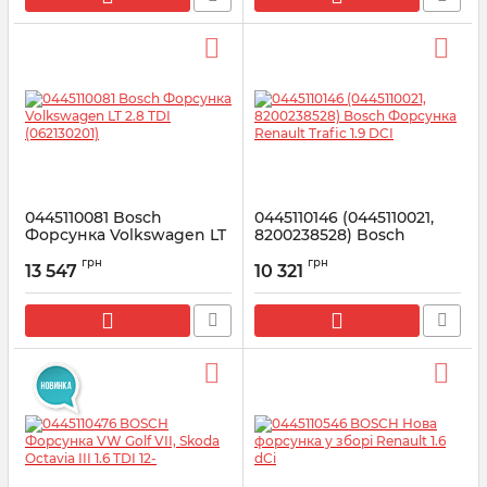
0445110081 Bosсh
0445110146 (0445110021,
Форсунка Volkswagen LT
8200238528) Bosch
2.8 TDI (062130201)
Форсунка Renault Trafic
грн
грн
1.9 DCI
13 547
10 321
Артикул:
0445110081
Артикул:
0445110146