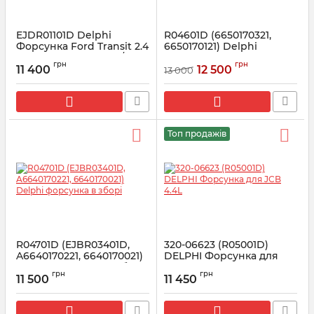
EJDR01101D Delphi
R04601D (6650170321,
Форсунка Ford Transit 2.4
6650170121) Delphi
TDCi (4C1Q9K546BA /
Форсунка Ssang Yong
грн
грн
4C1Q9K546AB)
(Kyron, Rexton, Rodius) 2.7
11 400
12 500
13 000
Артикул:
R01101D
Артикул:
R04601D
Топ продажів
R04701D (EJBR03401D,
320-06623 (R05001D)
A6640170221, 6640170021)
DELPHI Форсунка для
Delphi форсунка в зборі
JCB 4.4L
грн
грн
11 500
11 450
Артикул:
R04701D
Артикул:
R05001D