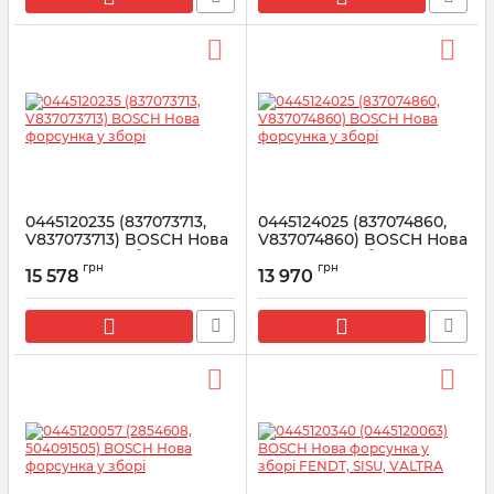
0445120235 (837073713,
0445124025 (837074860,
V837073713) BOSCH Нова
V837074860) BOSCH Нова
форсунка у зборі
форсунка у зборі
грн
грн
15 578
13 970
Артикул:
0445120235
Артикул:
0445124025