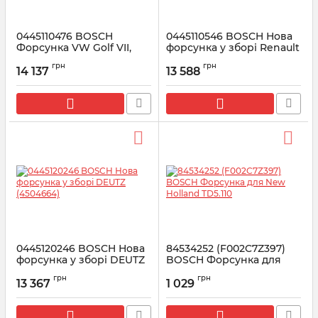
0445110476 BOSCH
0445110546 BOSCH Нова
Форсунка VW Golf VII,
форсунка у зборі Renault
Skoda Octavia III 1.6 TDI 12-
1.6 dCi
грн
грн
14 137
13 588
Артикул:
0445110476
Артикул:
0445110546
0445120246 BOSCH Нова
84534252 (F002C7Z397)
форсунка у зборі DEUTZ
BOSCH Форсунка для
(4504664)
New Holland TD5.110
грн
грн
13 367
1 029
Артикул:
0445120246
Артикул:
F002C7Z397