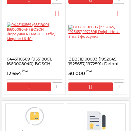
0445110569 (95518001,
BEBJ1D00003 (1952045,
166000804R) BOSCH
1925657, 1972591) Delphi
Форсунка RENAULT
Нова Smart форсунка
грн
грн
Trafic, Megane 1.6 dCi
12 654
30 000
Артикул:
BEBJ1D00003
Артикул:
0445110569