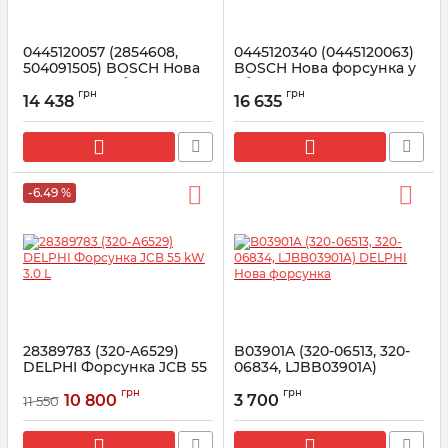
0445120057 (2854608,
0445120340 (0445120063)
504091505) BOSCH Нова
BOSCH Нова форсунка у
форсунка у зборі
зборі FENDT, SISU,
грн
грн
VALTRA
14 438
16 635
Артикул:
0445120057
Артикул:
0445120340
-6.49 %
28389783 (320-A6529)
B03901A (320-06513, 320-
DELPHI Форсунка JCB 55
06834, LJBB03901A)
kW 3.0 L
DELPHI Нова форсунка
грн
грн
10 800
3 700
11 550
Артикул:
28389783
Артикул:
B03901A