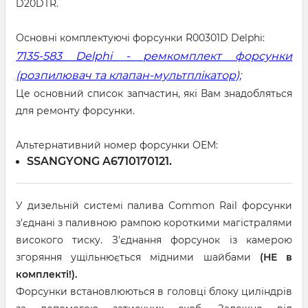
D20DTR.
Основні комплектуючі форсунки R00301D Delphi:
7135-583 Delphi - ремкомплект форсунки
(розпилювач та клапан-мультплікатор);
Це основний список запчастин, які Вам знадобляться
для ремонту форсунки.
Альтернативний номер форсунки ОЕМ:
SSANGYONG A6710170121.
У дизельній системі палива Common Rail форсунки
з'єднані з паливною рампою короткими магістралями
високого тиску. З'єднання форсунок із камерою
згоряння ущільнюється мідними шайбами
(НЕ в
комплекті!).
Форсунки встановлюються в головці блоку циліндрів