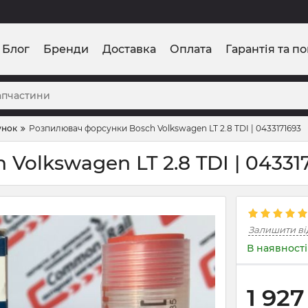
Блог
Бренди
Доставка
Оплата
Гарантія та п
унок
Розпилювач форсунки Bosсh Volkswagen LT 2.8 TDI | 0433171693
olkswagen LT 2.8 TDI | 04331
Залишити ві
В наявності
1 927