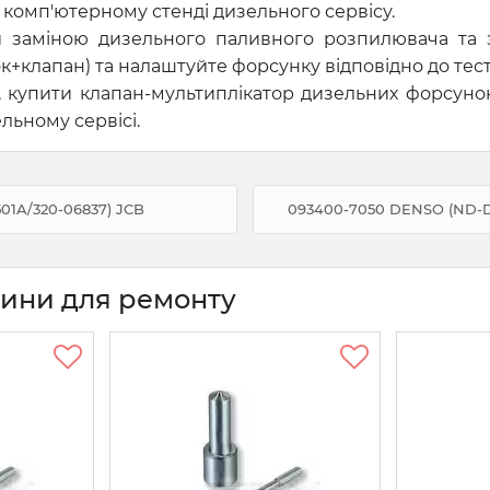
комп'ютерному стенді дизельного сервісу.
и заміною дизельного паливного розпилювача та
к+клапан) та налаштуйте форсунку відповідно до тес
 купити клапан-мультиплікатор дизельних форсун
льному сервісі.
01A/320-06837) JCB
093400-7050 DENSO (ND-
тини для ремонту