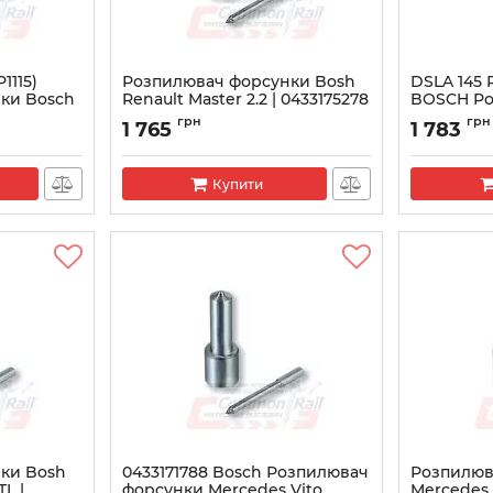
1115)
Розпилювач форсунки Bosh
DSLA 145 P
ки Bosсh
Renault Master 2.2 | 0433175278
BOSCH Р
форсунки
Артикул:
0433175278
грн
грн
1 765
1 783
Артикул:
043
Купити
ки Bosh
0433171788 Bosсh Розпилювач
Розпилюв
TL |
форсунки Mercedes Vito
Mercedes V