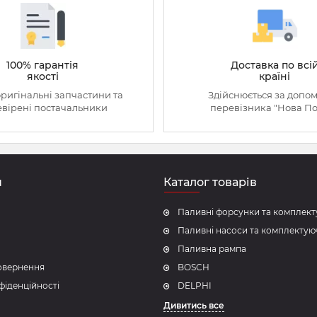
100% гарантія
Доставка по всі
якості
країні
оригінальні запчастини та
Здійснюється за допо
вірені постачальники
перевізника "Нова П
н
Каталог товарів
Паливні форсунки та комплект
Паливні насоси та комплектую
Паливна рампа
повернення
BOSCH
фіденційності
DELPHI
Дивитись все