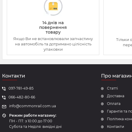
14 днів на
повернення
товару
Якщо Ви не встановлювали запчастину
Тільки 
на автомобіль та дотримано цілісність
пере
упаковки
Контакти
Про магази
097-781-49-85
Статті
Доставка
066-482-80-66
Оплата
info@commonrail.com.ua
Гарантія та 
Режим работи магазину:
Політика кон
ПН - ПТ: з 10:00 до 17:00
Субота та Неділя: вихідні дні
Контакти