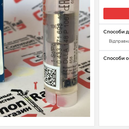
Способи д
Відправк
Способи о