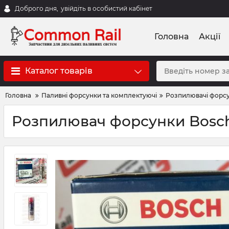
Доброго дня,
увійдіть в особистий кабінет
Головна
Акції
Каталог товарів
Головна
Паливні форсунки та комплектуючі
Розпилювачі форс
Розпилювач форсунки Bosсh V