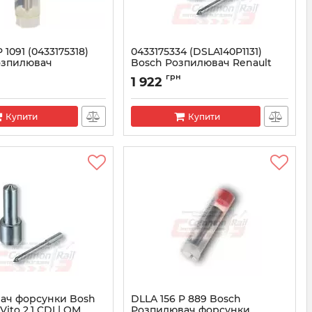
 1091 (0433175318)
0433175334 (DSLA140P1131)
озпилювач
Bosсh Розпилювач Renault
Kangoo 1.9 DCI | FQ9 790
грн
1 922
3175318
Артикул:
0433175334
Купити
Купити
ач форсунки Bosh
DLLA 156 P 889 Bosch
ito 2.1 CDI | OM
Розпилювач форсунки