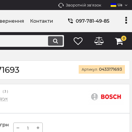
Зворотній зв'язок
Ua
овернення
Контакти
097-781-49-85
0
71693
0433171693
Артикул:
(
3
)
дгук
грн
−
+