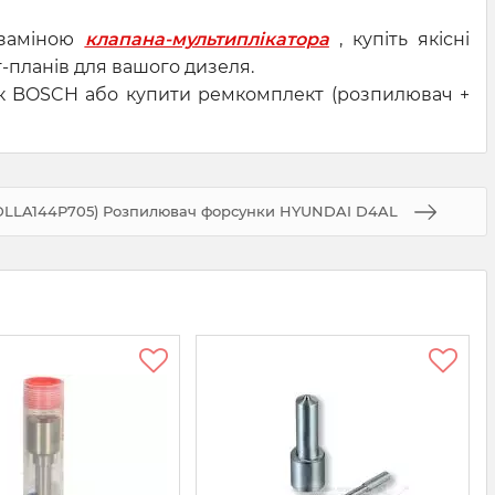
 заміною
клапана-мультиплікатора
, купіть якісні
т-планів для вашого дизеля.
ок BOSCH або купити ремкомплект (розпилювач +
DLLA144P705) Розпилювач форсунки HYUNDAI D4AL