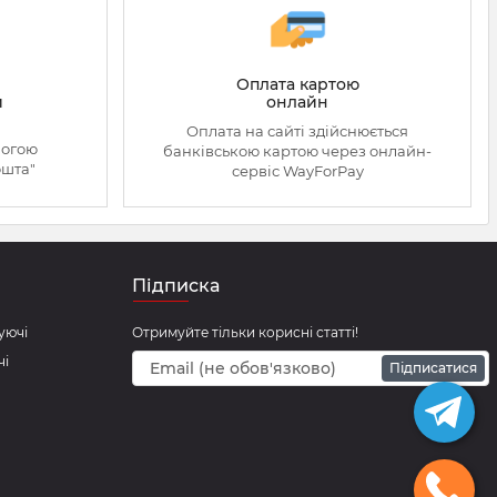
Оплата картою
онлайн
й
Оплата на сайті здійснюється
могою
банківською картою через онлайн-
ошта"
сервіс WayForPay
Підписка
уючі
Отримуйте тільки корисні статті!
чі
Підписатися