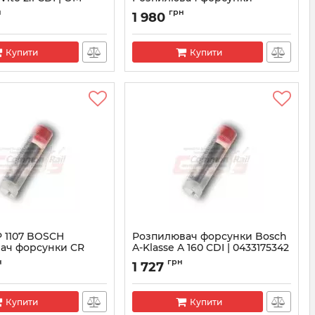
0433175366
0433171594
н
грн
1 980
3175366
Артикул:
0433171594
Купити
Купити
P 1107 BOSCH
Розпилювач форсунки Bosch
ач форсунки CR
A-Klasse A 160 CDI | 0433175342
Артикул:
0433175342
н
грн
1 727
3171712
Купити
Купити