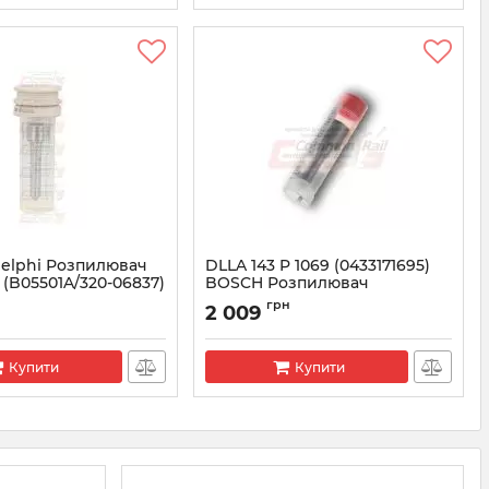
Delphi Розпилювач
DLLA 143 P 1069 (0433171695)
(B05501A/320-06837)
BOSCH Розпилювач
форсунки CR 0445110084
грн
2 009
1PBA
Артикул:
0433171695
Купити
Купити