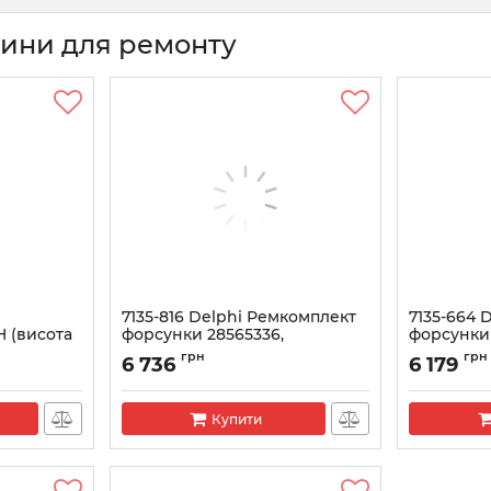
тини для ремонту
7135-816 Delphi Ремкомплект
7135-664 
 (висота
форсунки 28565336,
форсунки
04L130277BD VAG 1.6 TDI
Mercedes 
грн
грн
6 736
6 179
Артикул:
7135-816
Артикул:
713
Купити