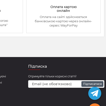
Оплата картою
онлайн
й
Оплата на сайті здійснюється
могою
банківською картою через онлайн-
ошта"
сервіс WayForPay
Підписка
уючі
Отримуйте тільки корисні статті!
чі
Підписатися