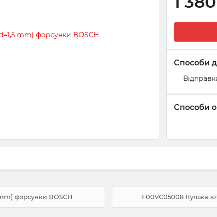
1 380
Способи д
Відправк
Способи о
4 mm) форсунки BOSCH
F00VC05008 Кулька к