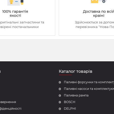
100% гарантія
Доставка по всі
якості
країні
оригінальні запчастини та
Здійснюється за допо
вірені постачальники
перевізника "Нова П
н
Каталог товарів
Паливні форсунки та комплект
Паливні насоси та комплектую
Паливна рампа
повернення
BOSCH
фіденційності
DELPHI