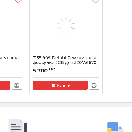
мкомплект
7135-909 Delphi Ремкомплект
форсунки JCB для 320/A6670
.0 TDI
Артикул:
7135-909
грн
5 700
Купити