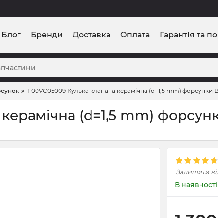
Блог
Бренди
Доставка
Оплата
Гарантія та п
рсунок
F00VC05009 Кулька клапана керамічна (d=1,5 mm) форсунки
 керамічна (d=1,5 mm) форсу
Залишити ві
В наявності