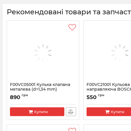
Рекомендовані товари та запчас
F00VC05001 Кулька клапана
F00VC21001 Кульова
металева (d=1,34 mm)
направляюча BOSCH
форсунки BOSCH
1,60 mm)
грн
грн
890
550
Артикул:
F00VC05001
Артикул:
F00VC21001
Купити
Купити