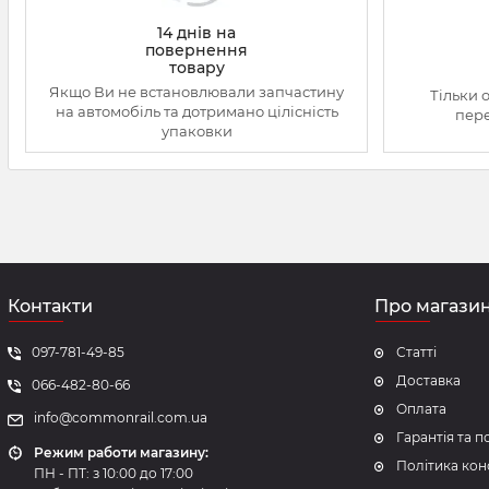
14 днів на
повернення
товару
Якщо Ви не встановлювали запчастину
Тільки 
на автомобіль та дотримано цілісність
пере
упаковки
Контакти
Про магази
097-781-49-85
Статті
Доставка
066-482-80-66
Оплата
info@commonrail.com.ua
Гарантія та 
Режим работи магазину:
Політика кон
ПН - ПТ: з 10:00 до 17:00