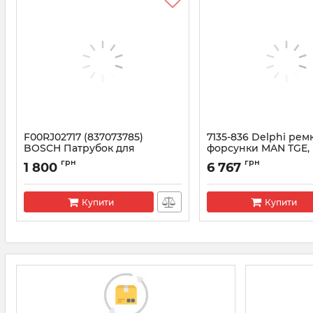
F00RJ02717 (837073785)
7135-836 Delphi ре
BOSCH Патрубок для
форсунки MAN TGE,
форсунок 0445120235,
Volkswagen Crafter 2
грн
грн
1 800
6 767
0445120458
Артикул:
7135-836
Артикул:
F00RJ02717
Купити
Купити