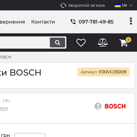
Зворотній зв'язок
Ua
овернення
Контакти
097-781-49-85
0
 BOSCH
нки BOSCH
F00VC05009
Артикул:
(
13
)
дгук
грн