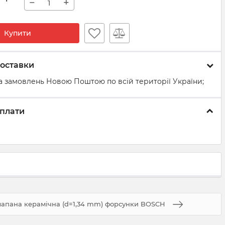
−
+
Купити
оставки
а замовлень Новою Поштою по всій території України;
плати
лапана керамічна (d=1,34 mm) форсунки BOSCH