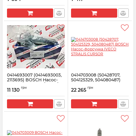
Артикул:
0414491109
0414693007 (0414693003,
0414703008 (50428707,
2113695) BOSCH Насос-
504125329, 504080487)
форсунка Дойц / КХД /
BOSCH Насос-форсунка
грн
грн
Вольво, D6E LBE3,D6D
IVECO STRALIS CURSOR
11 130
22 265
Артикул:
0414693007
Артикул:
0414703008