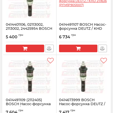
0414401106, 02113002,
0414491107 BOSCH Насос-
2113002, 24425954 BOSCH
форсунка DEUTZ / KHD
Насос-форсунка
2111636 (PFM1P90S1007)
грн
грн
5 400
6 734
Артикул:
0414401106
Артикул:
0414491107
0414491109 (2112405)
0414673999 BOSCH
BOSCH Насос-форсунка
Насос-форсунка DEUTZ /
DEUTZ / KHD
KHD 4908464
грн
грн
(PFM1P100S1009)
7 604
7 417
Артикул:
0414673999