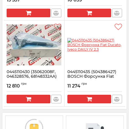
Артикул:
0445110414
Артикул:
0445110418
0445110430 (35062008F,
0445110435 (504386427)
046328576, 68148332AA)
BOSCH Форсунка Fiat
BOSCH Форсунка Jeep
Ducato, Iveco DAILY IV 2.3
грн
грн
Grand Cherokee 3.0
12 810
11 274
Артикул:
0445110435
Артикул:
0445110430