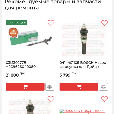
Рекомендуемые товары и запчасти
для ремонта
Топ продаж
03L130277B,
0414401105 BOSCH Насос-
A2C9626040080,
форсунка для Дойц /
03L130277S VDO/SIEMENS
Вольво (2112860,
грн
грн
Форсунка для VW Caddy
20500360)
21 800
3 799
1.6 TDI
Артикул:
0414401105
Артикул:
562000110