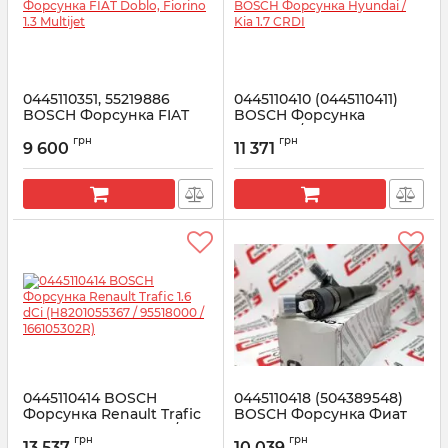
0445110351, 55219886
0445110410 (0445110411)
BOSCH Форсунка FIAT
BOSCH Форсунка
Doblo, Fiorino 1.3 Multijet
Hyundai / Kia 1.7 CRDI
грн
грн
9 600
11 371
Артикул:
55219886
Артикул:
0445110410
0445110414 BOSCH
0445110418 (504389548)
Форсунка Renault Trafic
BOSCH Форсунка Фиат
1.6 dCi (H8201055367 /
Дукато 2.3, Ивеко Дейли
грн
грн
95518000 / 166105302R)
3.0
13 537
10 039