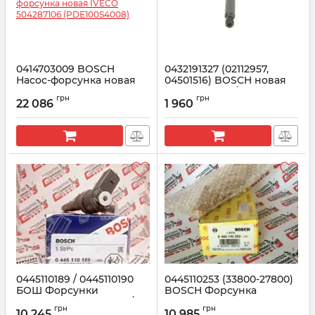
0414703009 BOSCH
0432191327 (02112957,
Насос-форсунка новая
04501516) BOSCH новая
IVECO 504287106
форсунка в сборе DEUTZ
грн
грн
(PDE100S4008)
22 086
1 960
Артикул:
0432191327
Артикул:
0414703009
0445110189 / 0445110190
0445110253 (33800-27800)
БОШ Форсунки
BOSCH Форсунка
Mercedes Sprinter 2.2 / 2.7
HYUNDAI Santa Fe 2.2
грн
грн
CDI
CRDi
10 245
10 985