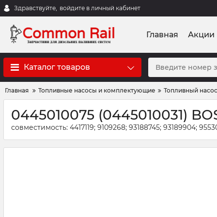
Здравствуйте,
войдите в личный кабинет
Главная
Акции
Каталог товаров
Главная
Топливные насосы и комплектующие
Топливный насос
0445010075 (0445010031) BO
совместимость: 4417119; 9109268; 93188745; 93189904; 955