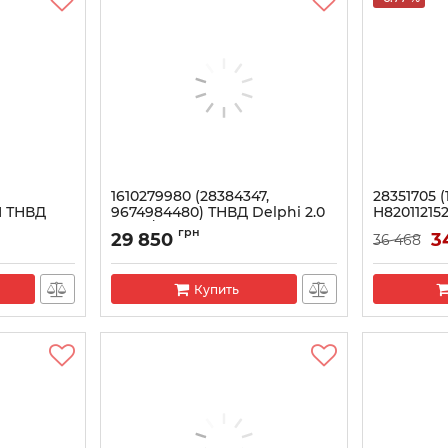
1610279980 (28384347,
28351705 (
H ТНВД
9674984480) ТНВД Delphi 2.0
H82011215
 дв.
TDCi / HDI (Реставрация)
Рено Кенг
грн
29 850
3
36 468
зель
Артикул:
1610279980
Артикул:
167
Купить