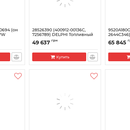
0694 (он
28526390 (400912-00136C,
9520A180G
 VW
7256789) DELPHI Топливный
2644C346
насос (ТНВД) BOBCAT,
насос (тн
грн
г
49 637
65 845
DOOSAN
Артикул:
952
Артикул:
28526390
Купить