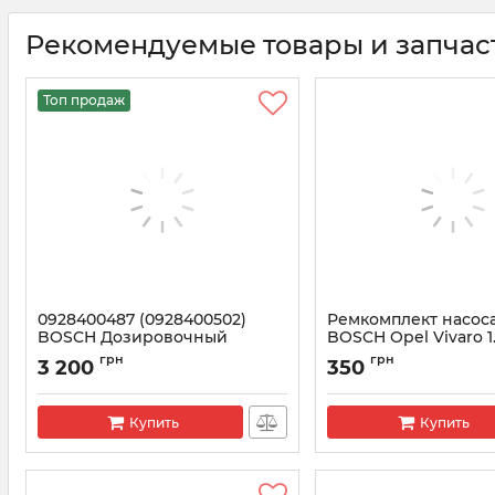
Рекомендуемые товары и запчас
Топ продаж
0928400487 (0928400502)
Ремкомплект насос
BOSCH Дозировочный
BOSCH Opel Vivaro 1
клапан Рено Трафик 1.9 DCI
Артикул:
F00N201973
грн
грн
3 200
350
Артикул:
1465ZS0041
Купить
Купить