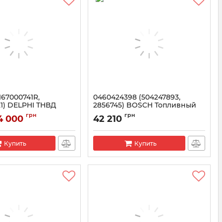
167000741R,
0460424398 (504247893,
21) DELPHI ТНВД
2856745) BOSCH Топливный
о 1.5 DCI K9K
насос Case IH MAXXUM 110,
грн
грн
4 000
42 210
New Holland T6020
000741R
Артикул:
0460424398
Купить
Купить