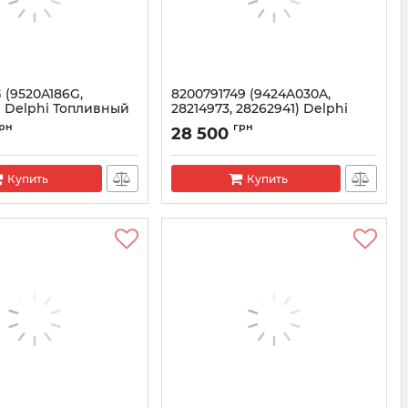
 (9520A186G,
8200791749 (9424A030A,
) Delphi Топливный
28214973, 28262941) Delphi
вд)
Топливный насос (тнвд) Рено
рн
грн
28 500
1.5 ДЦИ
0A180G
Артикул:
8200791749
Купить
Купить