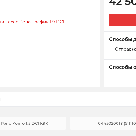
42 5
Способы 
Отправка
Способы 
ы
 Рено Кенго 1.5 DCI K9K
0445020018 (51111