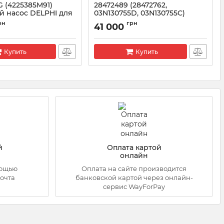
 (4225385M91)
28472489 (28472762,
й насос DELPHI для
03N130755D, 03N130755C)
erguson
DELPHI Топливный насос
рн
грн
41 000
(ТНВД) VAG 2.0 TDI
0A340G
Артикул:
28472489
Купить
Купить
й
Оплата картой
онлайн
мощью
Оплата на сайте производится
очта
банковской картой через онлайн-
сервис WayForPay