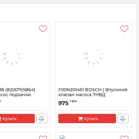
8 (8200765864)
F00N201451 BOSCH | Впускной
сос подкачки
клапан насоса ТНВД
Артикул:
F00N201451
н
грн
975
0020038
Купить
Купить