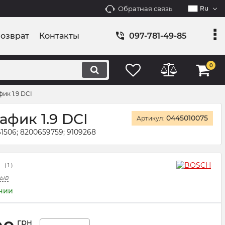
Обратная связь
Ru
возврат
Контакты
097-781-49-85
0
ик 1.9 DCI
фик 1.9 DCI
0445010075
Артикул:
61506; 8200659759; 9109268
(
1
)
зыв
ичии
грн