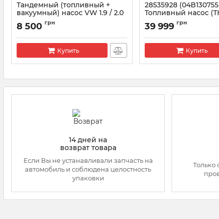
Тандемный (топливный +
28535928 (04B13075
вакуумный) насос VW 1.9 / 2.0
Топливный насос (
TDI BOSCH
1.6-2.0 TDI
грн
грн
8 500
39 999
Артикул:
F009D02799
Артикул:
28535928
Купить
Купить
14 дней на
возврат товара
Если Вы не устанавливали запчасть на
Только 
автомобиль и соблюдена целостность
про
упаковки