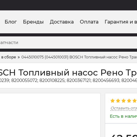
Блог
Бренды
Доставка
Оплата
Гарантия и 
 в сборе
0445010075 (0445010031) BOSCH Топливный насос Рено Траф
SCH Топливный насос Рено Тра
30239; 8200055072; 8200108225; 8200367121; 8200456693; 82004
Оставить от
Есть в нал