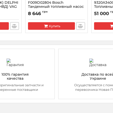
5K) DELPHI
F009D02804 Bosch
9320A340G
ТНВД) VAG
Тандемный топливный насос
Топливны
Massey F
Артикул:
F009D02804
грн
г
8 646
51 000
Артикул:
932
Купить
100% гарантия
Доставка по все
качества
Украине
оригинальные запчасти и
Осуществляется с по
веренные поставщики
перевозчика Новая П