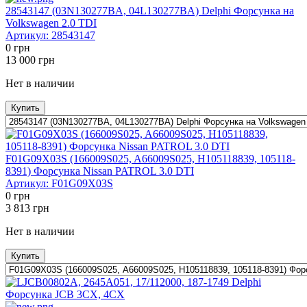
28543147 (03N130277BA, 04L130277BA) Delphi Форсунка на
Volkswagen 2.0 TDI
Артикул:
28543147
0
грн
13 000
грн
Нет в наличии
Купить
F01G09X03S (166009S025, A66009S025, H105118839, 105118-
8391) Форсунка Nissan PATROL 3.0 DTI
Артикул:
F01G09X03S
0
грн
3 813
грн
Нет в наличии
Купить