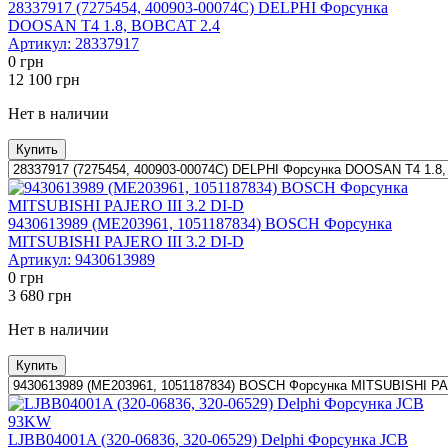
28337917 (7275454, 400903-00074C) DELPHI Форсунка
DOOSAN T4 1.8, BOBCAT 2.4
Артикул:
28337917
0
грн
12 100
грн
Нет в наличии
Купить
9430613989 (ME203961, 1051187834) BOSCH Форсунка
MITSUBISHI PAJERO III 3.2 DI-D
Артикул:
9430613989
0
грн
3 680
грн
Нет в наличии
Купить
LJBB04001A (320-06836, 320-06529) Delphi Форсунка JCB