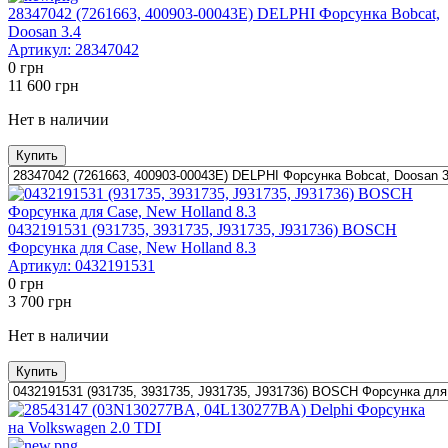
28347042 (7261663, 400903-00043E) DELPHI Форсунка Bobcat,
Doosan 3.4
Артикул:
28347042
0
грн
11 600
грн
Нет в наличии
Купить
0432191531 (931735, 3931735, J931735, J931736) BOSCH
Форсунка для Case, New Holland 8.3
Артикул:
0432191531
0
грн
3 700
грн
Нет в наличии
Купить