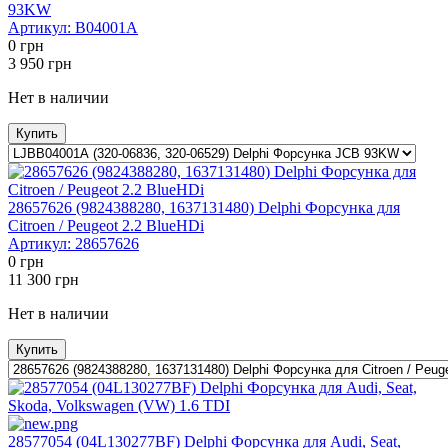
93KW
Артикул:
B04001A
0
грн
3 950
грн
Нет в наличии
Купить
28657626 (9824388280, 1637131480) Delphi Форсунка для
Citroen / Peugeot 2.2 BlueHDi
Артикул:
28657626
0
грн
11 300
грн
Нет в наличии
Купить
28577054 (04L130277BF) Delphi Форсунка для Audi, Seat,