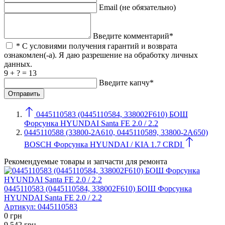
Email (не обязательно)
Введите комментарий*
* С условиями получения гарантий и возврата
ознакомлен(-а). Я даю разрешение на обработку личных
данных.
9 + ? = 13
Введите капчу*
0445110583 (0445110584, 338002F610) БОШ
Форсунка HYUNDAI Santa FE 2.0 / 2.2
0445110588 (33800-2A610, 0445110589, 33800-2A650)
BOSCH Форсунка HYUNDAI / KIA 1.7 CRDI
Рекомендуемые товары и запчасти для ремонта
0445110583 (0445110584, 338002F610) БОШ Форсунка
HYUNDAI Santa FE 2.0 / 2.2
Артикул:
0445110583
0
грн
9 542
грн