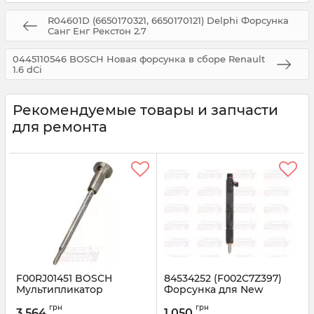
R04601D (6650170321, 6650170121) Delphi Форсунка
Санг Енг Рекстон 2.7
0445110546 BOSCH Новая форсунка в сборе Renault
1.6 dCi
Рекомендуемые товары и запчасти
для ремонта
F00RJ01451 BOSCH
84534252 (F002C7Z397)
Мультипликатор
Форсунка для New
форсунки (клапан+шток)
Holland TD5.110
грн
грн
3 564
1 050