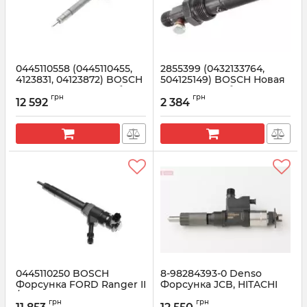
0445110558 (0445110455,
2855399 (0432133764,
4123831, 04123872) BOSCH
504125149) BOSCH Новая
Новая форсунка в сборе
форсунка в сборе
грн
грн
12 592
2 384
Артикул:
0445110558
Артикул:
0432133764
0445110250 BOSCH
8-98284393-0 Denso
Форсунка FORD Ranger II
Форсунка JCB, HITACHI
/ Mazda BT-50 2.5 TDCi
Артикул:
8-98284393-0
грн
грн