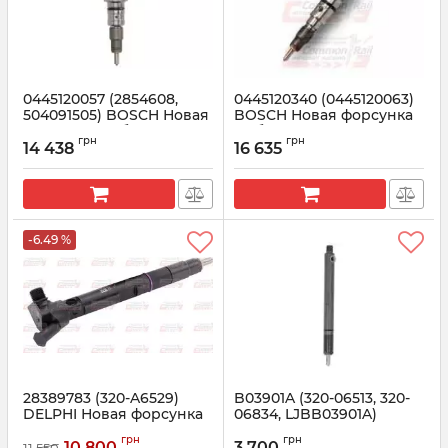
0445120057 (2854608,
0445120340 (0445120063)
504091505) BOSCH Новая
BOSCH Новая форсунка
форсунка в сборе
в сборе FENDT, SISU,
грн
грн
VALTRA
14 438
16 635
Артикул:
0445120057
Артикул:
0445120340
-6.49 %
28389783 (320-A6529)
B03901A (320-06513, 320-
DELPHI Новая форсунка
06834, LJBB03901A)
JCB
DELPHI Новая форсунка
грн
грн
10 800
3 700
11 550