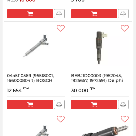
Артикул:
28389783
Артикул:
B03901A
0445110569 (95518001,
BEBJ1D00003 (1952045,
166000804R) BOSCH
1925657, 1972591) Delphi
Форсунка RENAULT
Новая Smart форсунка
грн
грн
Trafic, Megane 1.6 dCi
12 654
30 000
Артикул:
BEBJ1D00003
Артикул:
0445110569