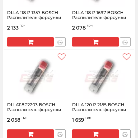
DLLA 118 P 1357 BOSCH
DLLA 118 P 1697 BOSCH
Распылитель форсунки
Распылитель форсунки
CR 0433171843
CR 0433172040
грн
грн
2 133
2 078
Артикул:
0433171843
Артикул:
0433172040
DLLA118P2203 BOSCH
DLLA 120 P 2185 BOSCH
Распылитель форсунки
Распылитель форсунки
CR 0433172203
CR 0433172185
грн
грн
2 058
1 659
Артикул:
0433172203
Артикул:
0433172185