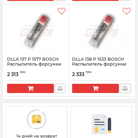
DLLA 137 P 1577 BOSCH
DLLA 138 P 1533 BOSCH
Распылитель форсунки
Распылитель форсунки
CR 0433171966
CR 0433171945
грн
грн
2 313
2 333
Артикул:
0433171966
Артикул:
0433171945
14 дней на возврат