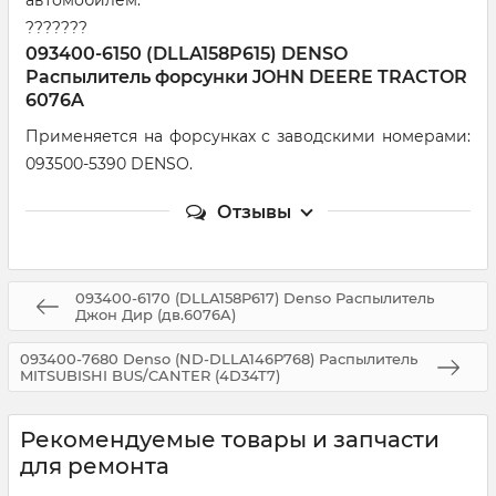
автомобилем.
???????
093400-6150 (DLLA158P615) DENSO
Распылитель форсунки JOHN DEERE TRACTOR
6076A
Применяется на форсунках с заводскими номерами:
093500-5390 DENSO.
Отзывы
093400-6170 (DLLA158P617) Denso Распылитель
Джон Дир (дв.6076A)
093400-7680 Denso (ND-DLLA146P768) Распылитель
MITSUBISHI BUS/CANTER (4D34T7)
Рекомендуемые товары и запчасти
для ремонта