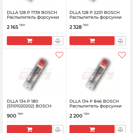
DLLA 128 P 1739 BOSCH
DLLA 128 P 2201 BOSCH
Распылитель форсунки
Распылитель форсунки
CR 0433172063
CR 0433172201
грн
грн
2 165
2 328
Артикул:
0433172063
Артикул:
0433172201
DLLA 134 P 180
DLLA 134 P 846 BOSCH
(51101020202) BOSCH
Распылитель форсунки
Распылитель форсунки
CR 0433171574
грн
грн
0433171159
900
2 200
Артикул:
0433171574
Артикул:
0433171159