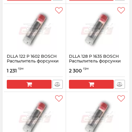
DLLA 122 P 1602 BOSCH
DLLA 128 P 1635 BOSCH
Распылитель форсунки
Распылитель форсунки
CR 0433171978
CR 0433172001
грн
грн
1 231
2 300
Артикул:
0433171978
Артикул:
0433172001