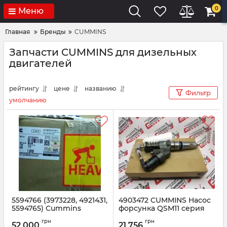
0
Меню
Главная
Бренды
CUMMINS
Запчасти CUMMINS для дизельных
двигателей
рейтингу
цене
названию
Фильтр
умолчанию
5594766 (3973228, 4921431,
4903472 CUMMINS Насос
5594765) Cummins
форсунка QSM11 серия
Топливный насос
для спецтехники
грн
грн
высокого давления
52 000
21 756
Артикул:
4903472