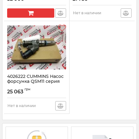
EURO3
Артикул:
5594766
Нет в наличии
4026222 CUMMINS Насос
форсунка QSM11 серия
для спецтехники
грн
25 063
Артикул:
4026222
Нет в наличии