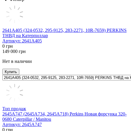
2641A405 (324-0532, 295-9125, 283-2271, 10R-7659) PERKINS
ТНВД на Катерпиллар
Артикул:
2641A405
0
грн
149 000
грн
Нет в наличии
Купить
Топ продаж
2645A747 (2645A734, 2645A718) Perkins Новая форсунка 320-
0680 Caterpillar / Manitou
Артикул:
2645A747
0
грн