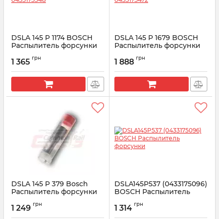
DSLA 145 P 1174 BOSCH
DSLA 145 P 1679 BOSCH
Распылитель форсунки
Распылитель форсунки
CR 0433175348
CR 0433175472
грн
грн
1 365
1 888
Артикул:
0433175348
Артикул:
0433175472
DSLA 145 P 379 Bosсh
DSLA145P537 (0433175096)
Распылитель форсунки
BOSCH Распылитель
0433175062 Renault
форсунки
грн
грн
Magnum 12.0
1 249
1 314
Артикул:
0433175096
Артикул:
0 433 175 062