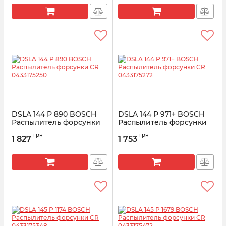
DSLA 144 P 890 BOSCH
DSLA 144 P 971+ BOSCH
Распылитель форсунки
Распылитель форсунки
CR 0433175250
CR 0433175272
грн
грн
1 827
1 753
Артикул:
0433175250
Артикул:
0433175272