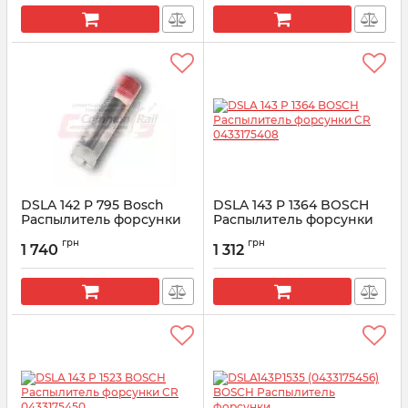
DSLA 142 P 795 Bosсh
DSLA 143 P 1364 BOSCH
Распылитель форсунки
Распылитель форсунки
0433175196
CR 0433175408
грн
грн
1 740
1 312
Артикул:
0433175196
Артикул:
0433175408