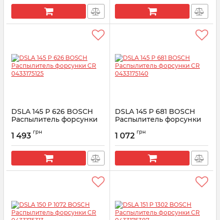
DSLA 145 P 626 BOSCH
DSLA 145 P 681 BOSCH
Распылитель форсунки
Распылитель форсунки
CR 0433175125
CR 0433175140
грн
грн
1 493
1 072
Артикул:
0 433 175 125
Артикул:
0433175140