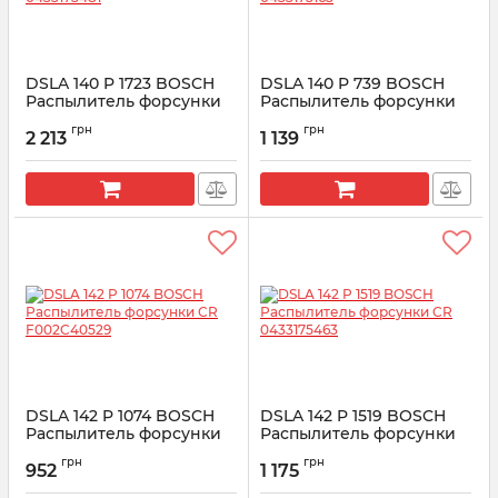
DSLA 140 P 1723 BOSCH
DSLA 140 P 739 BOSCH
Распылитель форсунки
Распылитель форсунки
CR 0433175481
CR 0433175165
грн
грн
2 213
1 139
Артикул:
0433175481
Артикул:
0433175165
DSLA 142 P 1074 BOSCH
DSLA 142 P 1519 BOSCH
Распылитель форсунки
Распылитель форсунки
CR F002C40529
CR 0433175463
грн
грн
952
1 175
Артикул:
F002C40529
Артикул:
0433175463