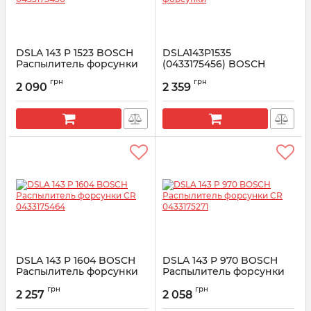
DSLA 143 P 1523 BOSCH
DSLA143P1535
Распылитель форсунки
(0433175456) BOSCH
CR 0433175450
Распылитель форсунки
грн
грн
2 090
2 359
Артикул:
0433175450
Артикул:
0433175456
DSLA 143 P 1604 BOSCH
DSLA 143 P 970 BOSCH
Распылитель форсунки
Распылитель форсунки
CR 0433175464
CR 0433175271
грн
грн
2 257
2 058
Артикул:
0433175464
Артикул:
0433175271