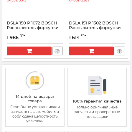
DSLA 150 P 1072 BOSCH
DSLA 151 P 1302 BOSCH
Распылитель форсунки
Распылитель форсунки
CR 0433175313
CR 0433175387
грн
грн
1 986
1 614
Артикул:
0433175313
Артикул:
0433175387
14 дней на возврат
товара
100% гарантия качества
Если Вы не устанавливали
Только оригинальные
запчасть на автомобиль и
запчасти и проверенные
соблюдена целостность
поставщики
упаковки