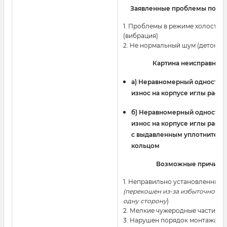
Заявленные проблемы польз
1. Проблемы в режиме холостого
(вибрация)
2. Не нормальный шум (детонац
Картина неисправност
a) Неравномерный одностор
износ на корпусе иглы расп
б) Неравномерный односто
износ на корпусе иглы расп
с выдавленным уплотнител
кольцом
Возможные причины
1. Неправильно установленный
(перекошен из-за избыточного 
одну сторону
)
2. Мелкие чужеродные частицы 
3. Нарушен порядок монтажа и