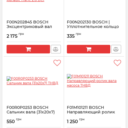
F00N202845 BOSCH
F00N202130 BOSCH |
Эксцентриковый вал
Уплотнительное кольцо
ТНВД Renault Trafic 2.0
Артикул:
F00N202130
грн
грн
DCI
2 175
335
Артикул:
F00N202845
F00R0P0253 BOSCH
F01M101211 BOSCH
Сальник вала (31х20х7)
Направляющий ролик
ТНВД
вала насоса ТНВД
грн
грн
550
1 250
Артикул:
F00R0P0253
Артикул:
F01M101211