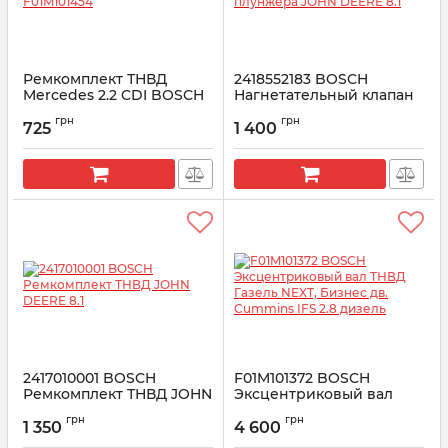
Ремкомплект ТНВД
2418552183 BOSCH
Mercedes 2.2 CDI BOSCH
Нагнетательный клапан
F01M101454
плунжера JOHN DEERE
грн
грн
8.1
725
1 400
Артикул:
F01M101454
Артикул:
2418552183
2417010001 BOSCH
F01M101372 BOSCH
Ремкомплект ТНВД JOHN
Эксцентриковый вал
DEERE 8.1
ТНВД Газель NEXT,
грн
грн
Бизнес дв. Cummins IFS
1 350
4 600
Артикул:
2417010001
2.8 дизель