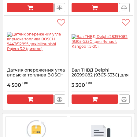
Артикул:
F01M101372
Датчик опережения угла
Вал ТНВД Delphi
впрыска топлива BOSCH
28399082 (9303-533C) для
9443612895 для
Renault Kangoo 1.5 dCi
грн
грн
Mitsubishi Pajero 3.2
4 500
3 300
Артикул:
28399082
(дизель)
Артикул:
9443612895