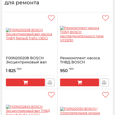
для ремонта
F00N200208 BOSCH
Ремкомплект насоса
Эксцентриковый вал
ТНВД BOSCH
насоса ТНВД Renault
распределительного
грн
грн
Trafic 1.9DCI
типа VP29/30
1 825
950
Артикул:
F00N200208
Артикул:
F00N350001