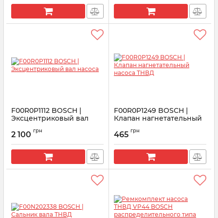
F00R0P1112 BOSCH |
F00R0P1249 BOSCH |
Эксцентриковый вал
Клапан нагнетательный
насоса
насоса ТНВД
грн
грн
2 100
465
Артикул:
F00R0P1112
Артикул:
F00R0P1249