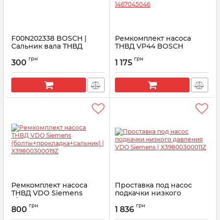
F00N202338 BOSCH |
Ремкомплект насоса
Сальник вала ТНВД
ТНВД VP44 BOSCH
распределительного
Артикул:
F00N202338
грн
грн
типа 1467045046
300
1 175
Артикул:
1467045046
Ремкомплект насоса
Проставка под насос
ТНВД VDO Siemens
подкачки низкого
(болты+прокладка+сальник)
давления VDO Siemens |
грн
грн
| X39800300019Z
X39800300011Z
800
1 836
Артикул:
X39-800-300-019Z
Артикул:
X39-800-300-011Z