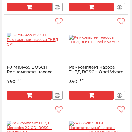
F01M101455 BOSCH
Ремкомплект насоса
Ремкомплект насоса
ТНВД BOSCH Opel Vivaro
ТНВД CP1
1.9
грн
грн
750
350
Артикул:
F01M101455
Артикул:
F00N201973