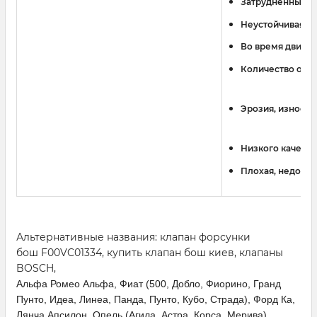
Затрудненный за
Неустойчивая ра
Во время движен
Количество отв
Эрозия, износ с
Низкого качеств
Плохая, недоста
Альтернативные названия: клапан форсунки
бош
F00VC01334, купить клапан бош киев, клапаны
BOSCH,
Альфа Ромео Альфа, Фиат (500, Добло, Фиорино, Гранд
Пунто, Идеа, Линеа, Панда, Пунто, Кубо, Страда), Форд Ка,
Лянча Апсилон, Опель (Агила, Астра, Корса, Мерива),