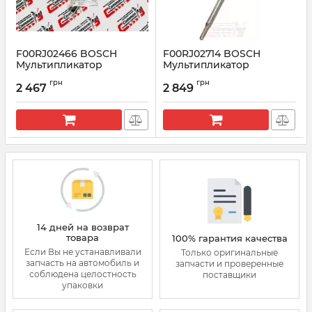
F00RJ02466 BOSCH
F00RJ02714 BOSCH
Мультипликатор
Мультипликатор
форсунки (клапан+шток)
форсунки (клапан+шток)
грн
грн
2 467
2 849
Артикул:
F00RJ02466
Артикул:
F00RJ02714
14 дней на возврат
товара
100% гарантия качества
Если Вы не устанавливали
Только оригинальные
запчасть на автомобиль и
запчасти и проверенные
соблюдена целостность
поставщики
упаковки