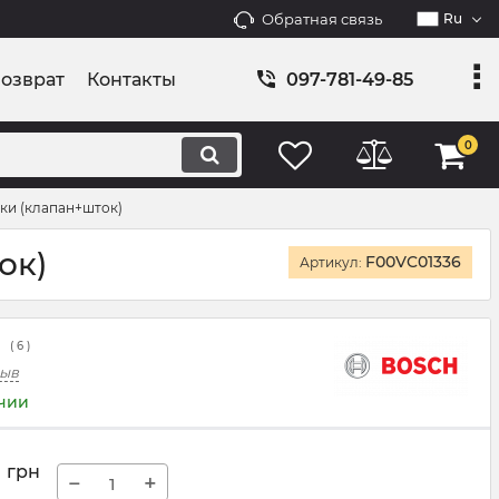
Обратная связь
Ru
возврат
Контакты
097-781-49-85
0
ки (клапан+шток)
ок)
F00VC01336
Артикул:
(
6
)
зыв
ичии
7
грн
−
+