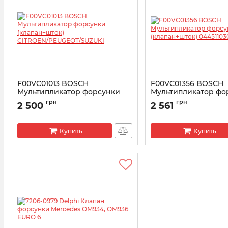
F00VC01013 BOSCH
F00VC01356 BOSCH
Мультипликатор форсунки
Мультипликатор фо
(клапан+шток)
(клапан+шток) 04451
грн
грн
2 500
2 561
CITROEN/PEUGEOT/SUZUKI
Артикул:
F00VC01356
Артикул:
F00VC01013
Купить
Купить