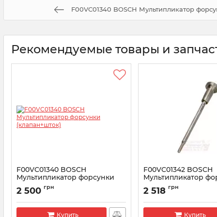
F00VC01340 BOSCH Мультипликатор форсу
Рекомендуемые товары и запчас
F00VC01340 BOSCH
F00VC01342 BOSCH
Мультипликатор форсунки
Мультипликатор фо
(клапан+шток)
(клапан+шток)
грн
грн
2 500
2 518
Артикул:
F00VC01340
Артикул:
F00VC01342
Купить
Купить