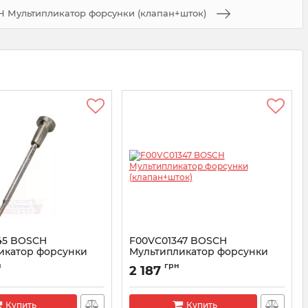
H Мультипликатор форсунки (клапан+шток)
45 BOSCH
F00VC01347 BOSCH
икатор форсунки
Мультипликатор форсунки
ток)
(клапан+шток)
н
грн
2 187
VC01345
Артикул:
F00VC01347
Купить
Купить