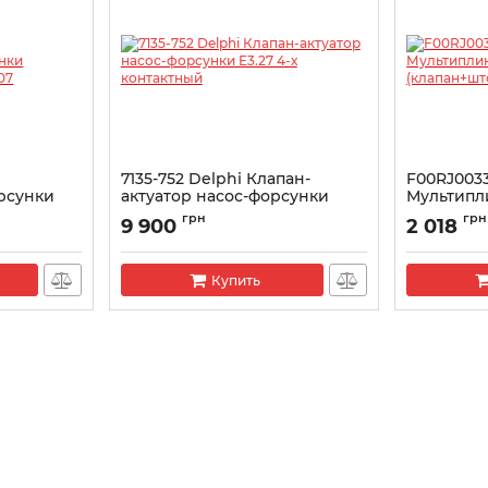
7135-752 Delphi Клапан-
F00RJ003
рсунки
актуатор насос-форсунки
Мультипл
10307
E3.27 4-х контактный
(клапан+
грн
грн
9 900
2 018
Holland/
Артикул:
7135-752
Артикул:
F00
Купить