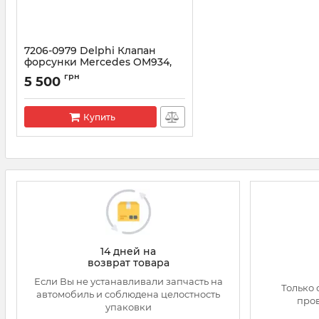
7206-0979 Delphi Клапан
форсунки Mercedes OM934,
OM936 EURO 6
грн
5 500
Артикул:
7206-0979
Купить
14 дней на
возврат товара
Если Вы не устанавливали запчасть на
Только 
автомобиль и соблюдена целостность
про
упаковки