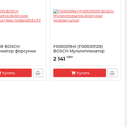
39 BOSCH
F00RJ01941 (F00RJ01129)
икатор форсунки
BOSCH Мультипликатор
шток) New
форсунки (клапан+шток)
грн
2 141
DEUTZ
Артикул:
F00RJ01941
RJ00339
Купить
Купить