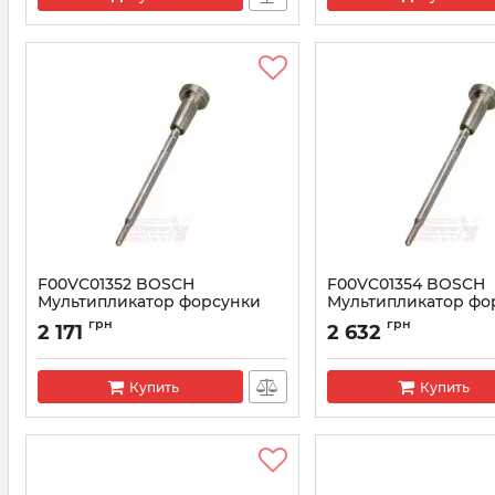
F00VC01352 BOSCH
F00VC01354 BOSCH
Мультипликатор форсунки
Мультипликатор фо
(клапан+шток)
(клапан+шток)
грн
грн
2 171
2 632
Артикул:
F00VC01352
Артикул:
F00VC01354
Купить
Купить