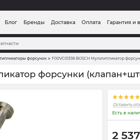
Блог
Бренды
Доставка
Оплата
Гарантия и 
типликаторы форсунок
F00VC01336 BOSCH Мультипликатор форсун
икатор форсунки (клапан+шт
Оставить от
Есть в нал
2 53