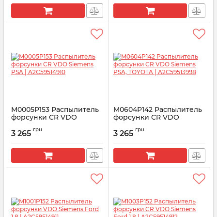
M0005P153 Распылитель
M0604P142 Распылитель
форсунки CR VDO
форсунки CR VDO
Siemens PSA |
Siemens PSA, TOYOTA |
грн
грн
A2C59514910
A2C59513998
3 265
3 265
Артикул:
A2C59514910
Артикул:
A2C59513998