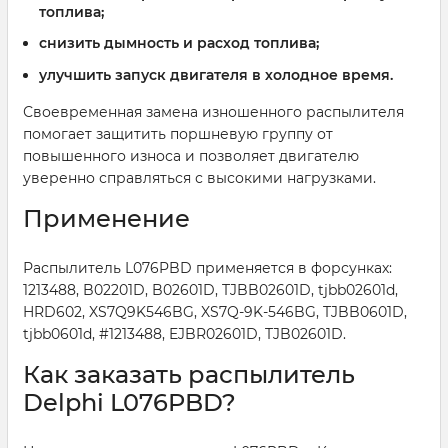
топлива;
снизить дымность и расход топлива;
улучшить запуск двигателя в холодное время.
Своевременная замена изношенного распылителя
помогает защитить поршневую группу от
повышенного износа и позволяет двигателю
уверенно справляться с высокими нагрузками.
Применение
Распылитель L076PBD применяется в форсунках:
1213488, B02201D, B02601D, TJBB02601D, tjbb02601d,
HRD602, XS7Q9K546BG, XS7Q-9K-546BG, TJBB0601D,
tjbb0601d, #1213488, EJBR02601D, TJB02601D.
Как заказать распылитель
Delphi L076PBD?