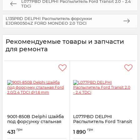
L077PBD DELPHI Распылитель Ford Transit 2.0 - 2.4
TDCi
L135PRD DELPHI Распылитель форсунки
EJDR00504Z FORD MONDEO 2.0 TDCI
Рекомендуемые товары и запчасти
для ремонта
9001-850B Delphi Шайба
L077PBD DELPHI
под форсунку стальная
Распылитель Ford Transit
Ford 2.0/2.4 TDCI d=1.6
2.0 - 2.4 TDCi
грн
грн
mm
431
1 890
Артикул:
L077PBD
Артикул:
9001-850B