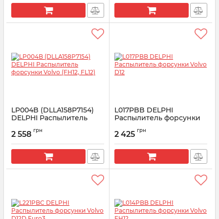
LP004B (DLLA158P7154)
L017PBB DELPHI
DELPHI Распылитель
Распылитель форсунки
форсунки Volvo (FH12,
Volvo D12
грн
грн
FL12)
2 558
2 425
Артикул:
L017PBB
Артикул:
LP004B