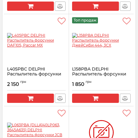
Топ продаж
L405PBC DELPHI
L158PBA DELPHI
Распылитель форсунки
Распылитель форсунки
DAF105, Paccar MX
ДжейСиБи 444, 3CX
грн
грн
2 150
1 850
Артикул:
L405PBC
Артикул:
L158PBA