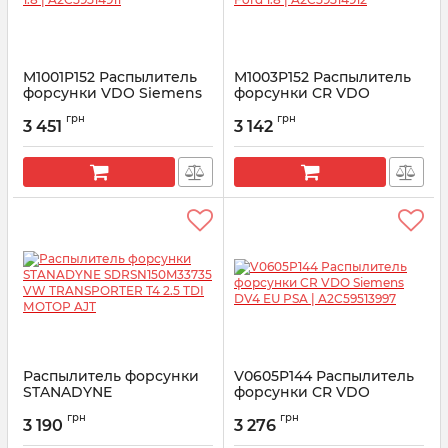
M1001P152 Распылитель
M1003P152 Распылитель
форсунки VDO Siemens
форсунки CR VDO
Ford 1.8 | A2C59514911
Siemens Ford 1.8 |
грн
грн
A2C59514912
3 451
3 142
Артикул:
A2C59514911
Артикул:
A2C59514912
Распылитель форсунки
V0605P144 Распылитель
STANADYNE
форсунки CR VDO
SDRSN150M33735 VW
Siemens DV4 EU PSA |
грн
грн
TRANSPORTER T4 2.5 TDI
A2C59513997
3 190
3 276
МОТОР AJT
Артикул:
A2C59513997