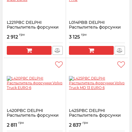
L221PBC DELPHI
L014PBB DELPHI
Распылитель форсунки
Распылитель форсунки
Volvo D12D Euro3
Volvo FH12
грн
грн
2 912
3 125
Артикул:
L221PBC
Артикул:
L014PBB
L420PBC DELPHI
L425PBC DELPHI
Распылитель форсунки
Распылитель форсунки
Volvo Truck EURO 6
Volvo Truck MD 13 EURO 6
грн
грн
2 811
2 837
Артикул:
L420PBC
Артикул:
L425PBC