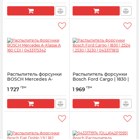
Распылитель форсунки
Распылитель форсунки
BOSCH Mercedes A-
Bosсh Ford Cargo | 1830 |
Klasse A 160 CDI |
2524 | 2530 | 3230 |
грн
грн
0433175342
0433171813
1 727
1 969
Артикул:
0433175342
Артикул:
0433171813