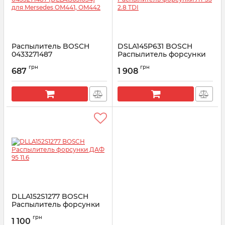
Распылитель BOSCH
DSLA145P631 BOSCH
0433271487
Распылитель форсунки
(DLLA136S1034) для
ЛТ 35 2.8 TDI
грн
грн
Mersedes OM441, OM442
687
1 908
Артикул:
2437010075
Артикул:
0433271487
DLLA152S1277 BOSCH
Распылитель форсунки
ДАФ 95 11.6
грн
1 100
Артикул:
0433271635