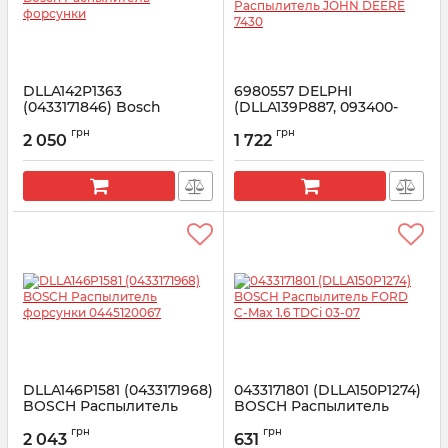
DLLA142P1363
6980557 DELPHI
(0433171846) Bosсh
(DLLA139P887, 093400-
Распылитель форсунки
8870) Распылитель JOHN
грн
грн
DEERE 7430
2 050
1 722
Артикул:
0433171846
Артикул:
6980557
DLLA146P1581 (0433171968)
0433171801 (DLLA150P1274)
BOSCH Распылитель
BOSCH Распылитель
форсунки 0445120067
FORD C-Max 1.6 TDCi 03-
грн
грн
07
2 043
631
Артикул:
0433171968