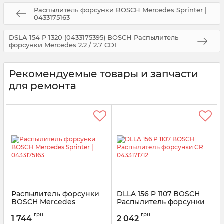
Распылитель форсунки BOSCH Mercedes Sprinter |
0433175163
DSLA 154 P 1320 (0433175395) BOSCH Распылитель
форсунки Mercedes 2.2 / 2.7 CDI
Рекомендуемые товары и запчасти
для ремонта
Распылитель форсунки
DLLA 156 P 1107 BOSCH
BOSCH Mercedes
Распылитель форсунки
Sprinter | 0433175163
CR 0433171712
грн
грн
1 744
2 042
Артикул:
0433175163
Артикул:
0433171712