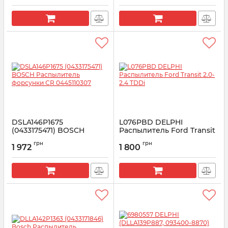
Артикул:
0433171695
DSLA146P1675
L076PBD DELPHI
(0433175471) BOSCH
Распылитель Ford Transit
Распылитель форсунки
2.0-2.4 TDDi
грн
грн
CR 0445110307
1 972
1 800
Артикул:
L076PBD
Артикул:
0433175471