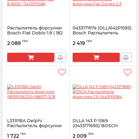
Распылитель форсунки
0433171974 (DLLA142P1595)
Bosсh Fiat Doblo 1.9 | 182
Bosсh Распылитель
B.9000 | 0433175386
форсунки Fiat Ducato 2.3
грн
грн
2 089
2 419
Артикул:
0433175386
Артикул:
0433171974
L331PBA Delphi
DLLA 143 P 1069
Распылитель форсунки
(0433171695) BOSCH
(B05501A/320-06837) JCB
Распылитель форсунки
грн
грн
CR 0445110084
1 722
2 009
Артикул:
L331PBA