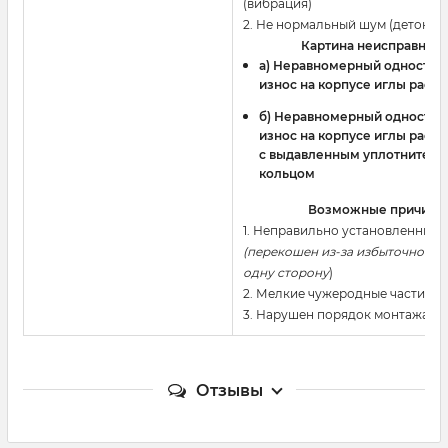
(вибрация)
2. Не нормальный шум (детонац
Картина неисправност
a) Неравномерный одностор
износ на корпусе иглы расп
б) Неравномерный односто
износ на корпусе иглы расп
с выдавленным уплотнител
кольцом
Возможные причины
1. Неправильно установленный
(перекошен из-за избыточного 
одну сторону
)
2. Мелкие чужеродные частицы 
3. Нарушен порядок монтажа и
Отзывы