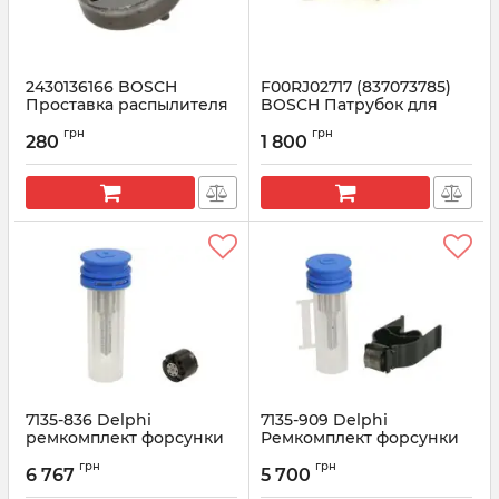
2430136166 BOSCH
F00RJ02717 (837073785)
Проставка распылителя
BOSCH Патрубок для
форсунки
форсунок
грн
грн
280
1 800
Артикул:
2430136166
Артикул:
F00RJ02717
7135-836 Delphi
7135-909 Delphi
ремкомплект форсунки
Ремкомплект форсунки
MAN TGE, Volkswagen
JCB для 28588785
грн
грн
Crafter 2.0 TDI
6 767
5 700
Артикул:
7135-909
Артикул:
7135-836