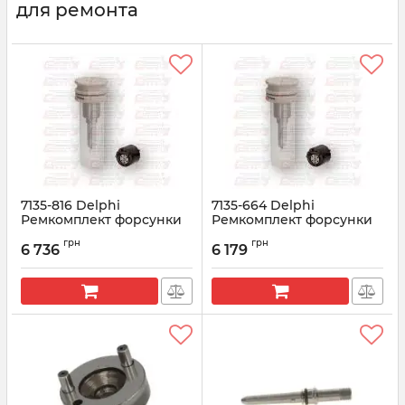
для ремонта
7135-816 Delphi
7135-664 Delphi
Ремкомплект форсунки
Ремкомплект форсунки
28565336, 04L130277BD
A6510703287 Mercedes 2.2
грн
грн
VAG 1.6 TDI
Euro 6
6 736
6 179
Артикул:
7135-816
Артикул:
7135-664