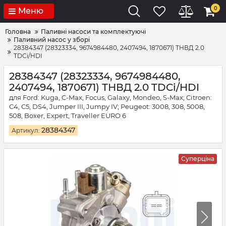
0
Меню
Головна
Паливні насоси та комплектуючі
Паливний насос у зборі
28384347 (28323334, 9674984480, 2407494, 1870671) ТНВД 2.0
TDCi/HDI
28384347 (28323334, 9674984480,
2407494, 1870671) ТНВД 2.0 TDCi/HDI
для Ford: Kuga, C-Max, Focus, Galaxy, Mondeo, S-Max; Citroen:
C4, C5, DS4, Jumper III, Jumpy IV; Peugeot: 3008, 308, 5008,
508, Boxer, Expert, Traveller EURO 6
28384347
Артикул:
Суперціна