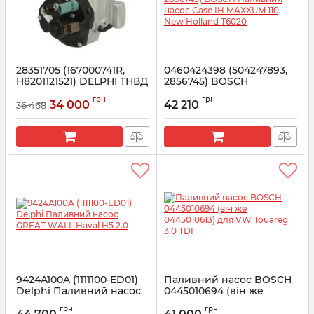
28351705 (167000741R,
0460424398 (504247893,
H8201121521) DELPHI ТНВД
2856745) BOSCH
Рено Кенго 1.5 DCI K9K
Паливний насос Case IH
грн
грн
MAXXUM 110, New Holland
34 000
42 210
36 468
Артикул:
167000741R
T6020
Артикул:
0460424398
9424A100A (1111100-ED01)
Паливний насос BOSCH
Delphi Паливний насос
0445010694 (він же
GREAT WALL Haval H5 2.0
0445010613) для VW
грн
грн
Touareg 3.0 TDI