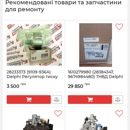
Рекомендовані товари та запчастини
для ремонту
28233373 (9109-936A)
1610279980 (28384347,
Delphi Регулятор тиску
9674984480) ТНВД Delphi
палива
2.0 TDCi / HDI
грн
грн
BOBCAT/CITROEN/NISSAN/RENAULT
(Реставрація)
3 500
29 850
Артикул:
9109-936A
Артикул:
1610279980