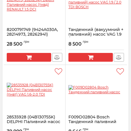
8200791749 (9424A030A,
Тандемний (вакуумний +
28214973, 28262941)
паливний) насос VAG 1.9
Delphi Паливний насос
/ 2.0 TDI BOSCH
грн
грн
(тнвд) RENAULT 1.5 DCI
28 500
8 500
Артикул:
F009D02799
Артикул:
8200791749
28535928 (04B130755K)
F009D02804 Bosch
DELPHI Паливний насос
Тандемний паливний
(пнвт) VAG 1.6-2.0 TDI
насос
грн
грн