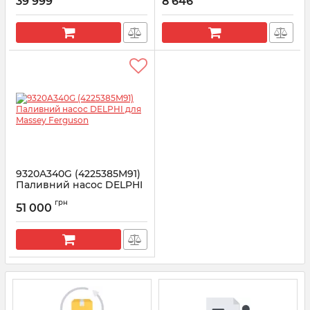
39 999
8 646
Артикул:
28535928
Артикул:
F009D02804
9320A340G (4225385M91)
Паливний насос DELPHI
для Massey Ferguson
грн
51 000
Артикул:
9320A340G