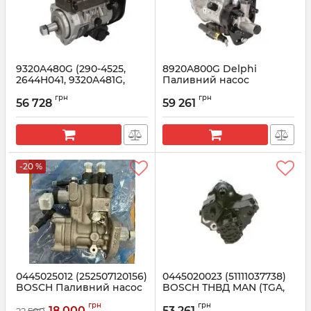
9320A480G (290-4525,
8920A800G Delphi
2644H041, 9320A481G,
Паливний насос
9320A489G) Delphi
PERKINS DARWIN 4T LP45
грн
грн
Паливний насос
2200
56 728
59 261
CATERPILLAR, PERKINS
Артикул:
8920A800G
Артикул:
9320A480G
-20 %
0445025012 (252507120156)
0445020023 (51111037738)
BOSCH Паливний насос
BOSCH ТНВД MAN (TGA,
TATA
TGS) 10.5 дв. D2066
грн
грн
18 000
53 261
22 500