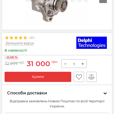
(
3
)
Залишити відгук
В наявності
-6.06 %
31 000
грн
−
+
32 999
грн
Купити
Способи доставки
Відправка замовлень Новою Поштою по всій території
України;