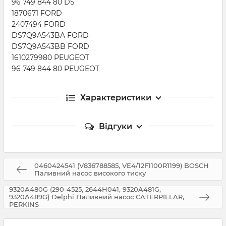
96 749 844 80 DS
1870671 FORD
2407494 FORD
DS7Q9A543BA FORD
DS7Q9A543BB FORD
1610279980 PEUGEOT
96 749 844 80 PEUGEOT
Характеристики
Відгуки
0460424541 (V836788585, VE4/12F1100R1199) BOSCH
Паливний насос високого тиску
9320A480G (290-4525, 2644H041, 9320A481G,
9320A489G) Delphi Паливний насос CATERPILLAR,
PERKINS