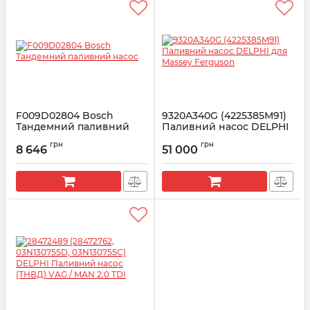
F009D02804 Bosch
9320A340G (4225385M91)
Тандемний паливний
Паливний насос DELPHI
насос
для Massey Ferguson
грн
грн
8 646
51 000
Артикул:
F009D02804
Артикул:
9320A340G