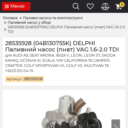
0
Меню
Головна
Паливні насоси та комплектуючі
Паливний насос у зборі
28535928 (04B130755K) DELPHI Паливний насос (пнвт) VAG 1.6-2.0
TDI
28535928 (04B130755K) DELPHI
Паливний насос (пнвт) VAG 1.6-2.0 TDI
для AUDI A3; SEAT ARONA, IBIZA V, LEON, LEON ST; SKODA
KAMIQ, OCTAVIA III, SCALA; VW CALIFORNIA T6 CAMPER,
CRAFTER, GOLF SPORTSVAN VII, GOLF VII, MULTIVAN T6
1.6D/2.0D 04.15-
28535928
Артикул: