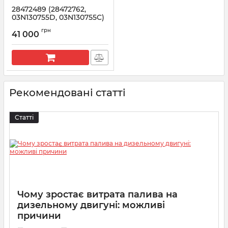
28472489 (28472762,
03N130755D, 03N130755C)
DELPHI Паливний насос
грн
(ТНВД) VAG / MAN 2.0 TDI
41 000
Артикул:
28472489
Рекомендовані статті
Статті
Чому зростає витрата палива на
дизельному двигуні: можливі
причини