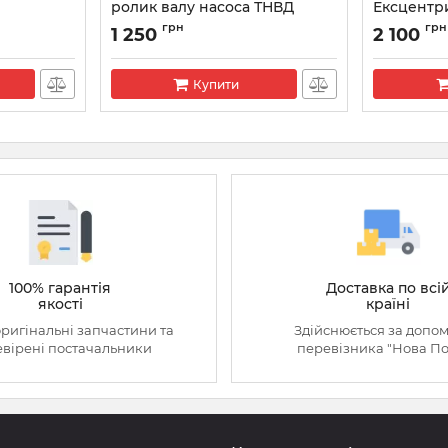
ролик валу насоса ТНВД
Ексцентр
Артикул:
F01M101211
Артикул:
F00
грн
грн
1 250
2 100
Купити
100% гарантія
Доставка по всі
якості
країні
оригінальні запчастини та
Здійснюється за допо
вірені постачальники
перевізника "Нова П