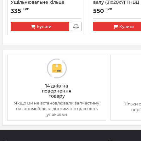
Ущільнювальне кільце
валу (31х20х7) ТНВД
Артикул:
F00N202130
Артикул:
F00R0P0253
грн
грн
335
550
Купити
Купити
14 днів на
повернення
товару
Якщо Ви не встановлювали запчастину
Тільки 
на автомобіль та дотримано цілісність
пере
упаковки