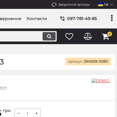
Зворотній зв'язок
Ua
овернення
Контакти
097-781-49-85
0
3
294009-0080
Артикул:
дгук
5
грн
−
+