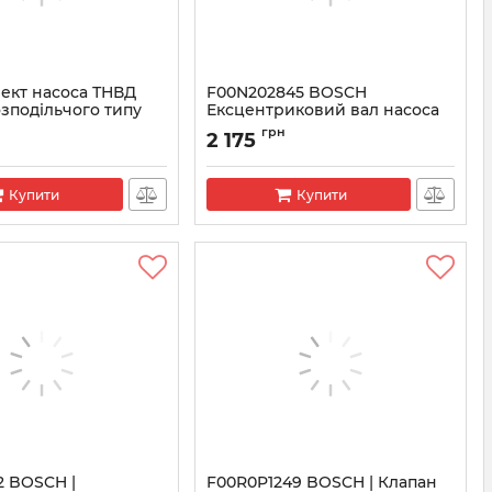
ект насоса ТНВД
F00N202845 BOSCH
зподільчого типу
Ексцентриковий вал насоса
Renault Trafic 2.0DCI
грн
2 175
N350001
Артикул:
F00N202845
Купити
Купити
2 BOSCH |
F00R0P1249 BOSCH | Клапан