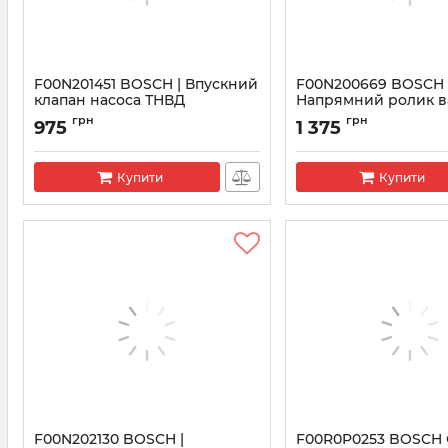
F00N201451 BOSCH | Впускний
F00N200669 BOSCH
клапан насоса ТНВД
Напрямний ролик в
насоса ТНВД
Артикул:
F00N201451
грн
грн
975
1 375
Артикул:
F00N200669
Купити
Купити
F00N202130 BOSCH |
F00R0P0253 BOSCH 