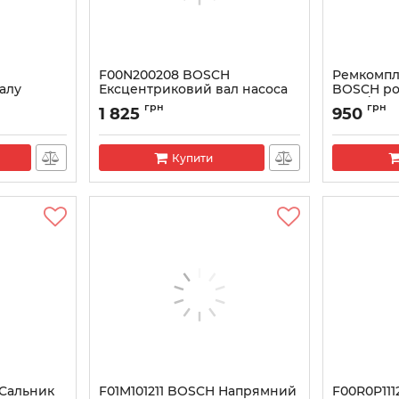
F00N200208 BOSCH
Ремкомпл
алу
Ексцентриковий вал насоса
BOSCH ро
ТНВД Renault Trafic 1.9DCI
VP29/30
грн
грн
1 825
950
Артикул:
F00N200208
Артикул:
F00
Купити
Сальник
F01M101211 BOSCH Напрямний
F00R0P111