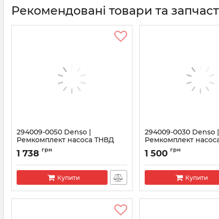
Рекомендовані товари та запчас
294009-0050 Denso |
294009-0030 Denso 
Ремкомплект насоса ТНВД
Ремкомплект насос
Денсо
Денсо HP3
грн
грн
1 738
1 500
Артикул:
294009-0050
Артикул:
294009-0030
Купити
Купити