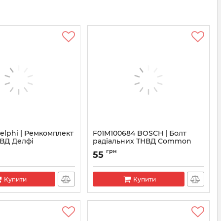
Delphi | Ремкомплект
F01M100684 BOSCH | Болт
НВД Делфі
радіальних ТНВД Common
Rail CP1
5-539
грн
55
Артикул:
F01M100684
Купити
Купити