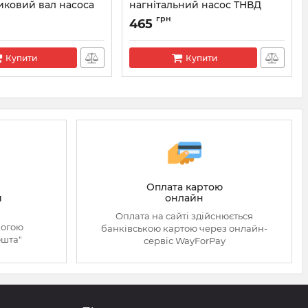
иковий вал насоса
нагнітальний насос ТНВД
R0P1112
Артикул:
F00R0P1249
грн
465
Купити
Купити
Оплата картою
онлайн
й
Оплата на сайті здійснюється
могою
банківською картою через онлайн-
ошта"
сервіс WayForPay