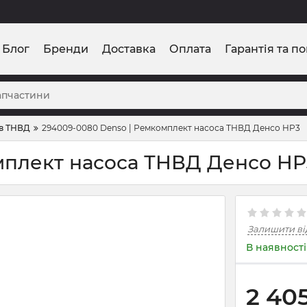
Блог
Бренди
Доставка
Оплата
Гарантія та п
в ТНВД
294009-0080 Denso | Ремкомплект насоса ТНВД Денсо HP3
мплект насоса ТНВД Денсо HP
Залишити ві
В наявності
2 40