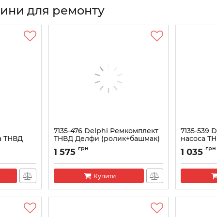
тини для ремонту
|
7135-476 Delphi Ремкомплект
7135-539 
а ТНВД
ТНВД Делфи (ролик+башмак)
насоса Т
Артикул:
7135-476
Артикул:
713
грн
грн
1 575
1 035
Купити