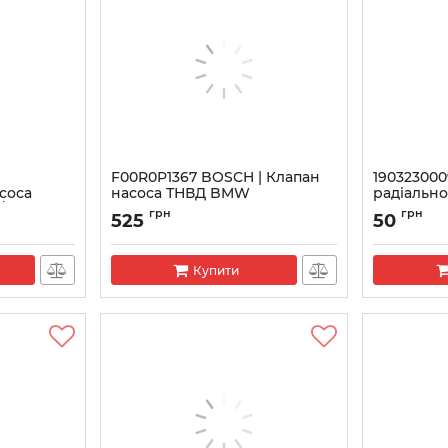
F00R0P1367 BOSCH | Клапан
190323000
соса
насоса ТНВД BMW
радіальн
/2.5CRDI
Артикул:
F00R0P1367
Артикул:
190
грн
грн
525
50
Купити