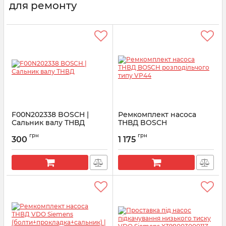
для ремонту
F00N202338 BOSCH |
Ремкомплект насоса
Сальник валу ТНВД
ТНВД BOSCH
розподільчого типу VP44
Артикул:
F00N202338
грн
грн
300
1 175
Артикул:
1467045046