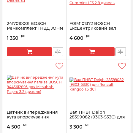
2417010001 BOSCH
F01M101372 BOSCH
Ремкомплект ТНВД JOHN
Ексцентриковий вал
DEERE 8.1
ТНВД Газель NEXT,
грн
грн
Бізнес дв. Cummins IFS
1 350
4 600
Артикул:
2417010001
2.8 дизель
Артикул:
F01M101372
Датчик випередження
Вал ПНВТ Delphi
кута впорскування
28399082 (9303-533C) для
палива BOSCH
Renault Kangoo 1.5 dCi
грн
грн
9443612895 для
4 500
3 300
Артикул:
28399082
Mitsubishi Pajero 3.2