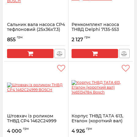
Сальник вала насоса CP4
Ремкомплект насоса
тефлоновий (25х36х7.3)
ТНВД Delphi 7135-553
BOSCH
Артикул:
7135-553
грн
грн
855
2 127
Артикул:
1462C85998
Штовхач із роликом
Корпус ТНВД ТАТА 613,
ТНВД CP4 1462C24999
Еталон (короткий вал)
BOSCH
1465134784 Bosch
грн
грн
4 000
4 926
Артикул:
1462C24999
Артикул:
1465134784