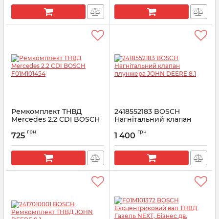
Ремкомплект ТНВД
2418552183 BOSCH
Mercedes 2.2 CDI BOSCH
Нагнітальний клапан
F01M101454
плунжера JOHN DEERE
грн
грн
8.1
725
1 400
Артикул:
F01M101454
Артикул:
2418552183