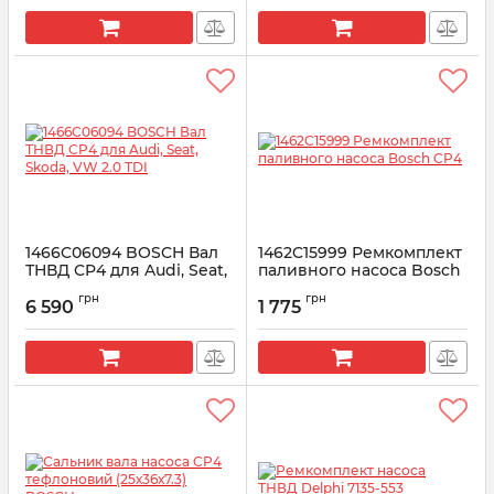
(дизель)
Артикул:
9443612895
1466C06094 BOSCH Вал
1462C15999 Ремкомплект
ТНВД CP4 для Audi, Seat,
паливного насоса Bosch
Skoda, VW 2.0 TDI
CP4
грн
грн
6 590
1 775
Артикул:
1466C06094
Артикул:
1462C15999