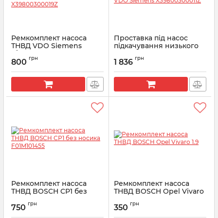
Ремкомплект насоса
Проставка під насос
ТНВД VDO Siemens
підкачування низького
(болти+прокладка+сальник)
тиску VDO Siemens
грн
грн
| X39800300019Z
X39800300011Z
800
1 836
Артикул:
X39-800-300-019Z
Артикул:
X39-800-300-011Z
Ремкомплект насоса
Ремкомплект насоса
ТНВД BOSCH CP1 без
ТНВД BOSCH Opel Vivaro
носика F01M101455
1.9
грн
грн
750
350
Артикул:
F01M101455
Артикул:
F00N201973