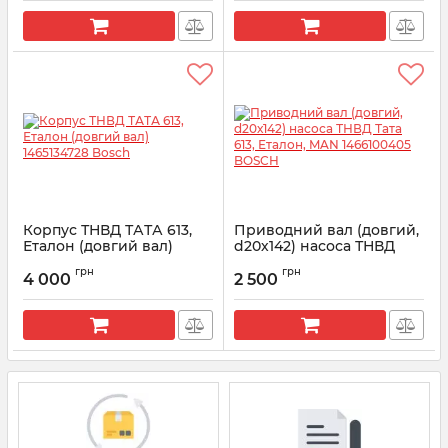
Корпус ТНВД ТАТА 613,
Приводний вал (довгий,
Еталон (довгий вал)
d20х142) насоса ТНВД
1465134728 Bosch
Тата 613, Еталон, MAN
грн
грн
1466100405 BOSCH
4 000
2 500
Артикул:
1465134728
Артикул:
1466100405