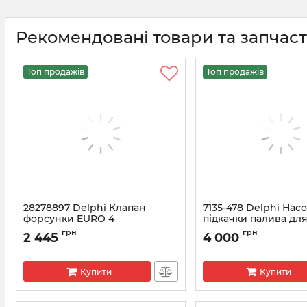
Рекомендовані товари та запчас
Топ продажів
Топ продажів
28278897 Delphi Клапан
7135-478 Delphi Нас
форсунки EURO 4
підкачки палива для
Ford, Hyundai, KIA, 
Артикул:
28278897
грн
грн
2 445
4 000
Артикул:
7135-478
Купити
Купити