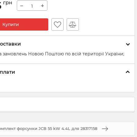
5
грн
−
+
Купити
оставки
а замовлень Новою Поштою по всій території України;
плати
комплект форсунки JCB 55 kW 4.4L для 28317158