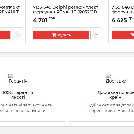
мкомплект
7135-645 Delphi ремкомплект
7135-646 
 RENAULT
форсунки RENAULT (R05201D)
форсунки 
87PRD)
(28538389+L146PBD)
Артикул:
713
грн
гр
4 701
4 425
Артикул:
7135-645
Купити
100% гарантія
Доставка по всі
якості
країні
оригінальні запчастини та
Здійснюється за допо
вірені постачальники
перевізника "Нова П