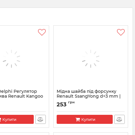
Delphi Регулятор
Мідна шайба під форсунку
ива Renault Kangoo
Renault SsangYong d=3 mm |
9001-850C Delphi
н
грн
253
9-903
Артикул:
9001-850C
Купити
Купити