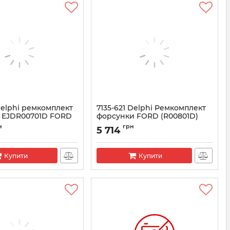
Delphi ремкомплект
7135-621 Delphi Ремкомплект
 EJDR00701D FORD
форсунки FORD (R00801D)
8897+L184PBD)
(28278897+L201PRD)
н
грн
5 714
5-620
Артикул:
7135-621
Купити
Купити