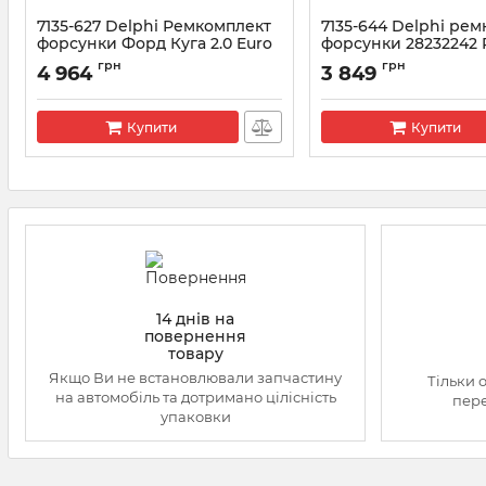
7135-627 Delphi Ремкомплект
7135-644 Delphi ре
форсунки Форд Куга 2.0 Euro
форсунки 28232242
6
1.5DCI (28538389+L0
грн
грн
4 964
3 849
Артикул:
7135-627
Артикул:
7135-644
Купити
Купити
14 днів на
повернення
товару
Якщо Ви не встановлювали запчастину
Тільки 
на автомобіль та дотримано цілісність
пере
упаковки