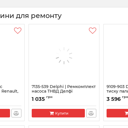
тини для ремонту
ос
7135-539 Delphi | Ремкомплект
9109-903 
 Renault,
насоса ТНВД Делфі
тиску пал
SsangYong
1.5 DCI
Артикул:
7135-539
грн
гр
1 035
3 596
Артикул:
910
Купити