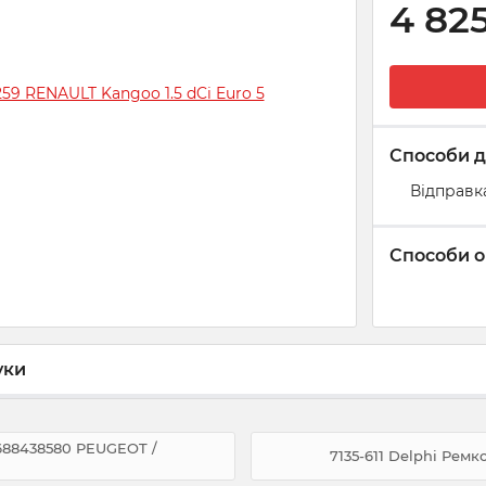
4 82
Способи д
Відправк
Способи о
уки
9688438580 PEUGEOT /
7135-611 Delphi Рем