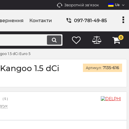
Зворотній зв'язок
Ua
овернення
Контакти
097-781-49-85
0
o 1.5 dCi Euro 5
angoo 1.5 dCi
7135-616
Артикул:
(
5
)
дгук