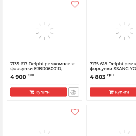
7135-617 Delphi ремкомплект
7135-618 Delphi рем
форсунки EJBR06001D,
форсунки SSANG Y
9688438580 PEUGEOT /
(R04401D) (2827889
грн
грн
4 900
4 803
CITROEN
Артикул:
7135-618
Артикул:
7135-617
Купити
Купити