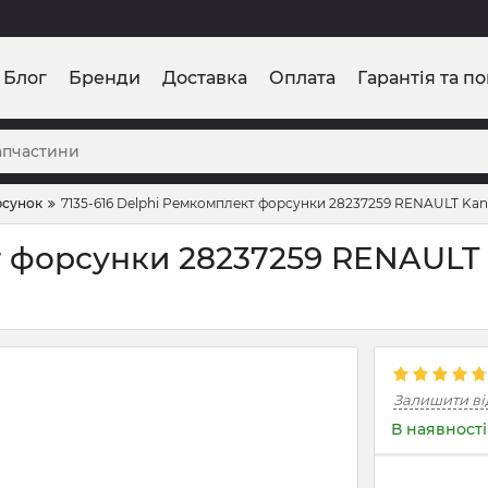
Блог
Бренди
Доставка
Оплата
Гарантія та п
рсунок
7135-616 Delphi Ремкомплект форсунки 28237259 RENAULT Kango
т форсунки 28237259 RENAULT K
Залишити ві
В наявності