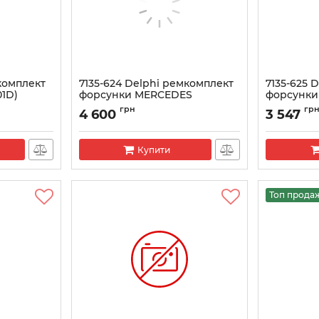
мкомплект
7135-624 Delphi ремкомплект
7135-625 
01D)
форсунки MERCEDES
форсунки
(R04201D) (28278897+L236PRD)
(28278897
грн
гр
4 600
3 547
Артикул:
7135-624
Артикул:
713
Купити
Топ прода