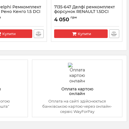
Delphi Ремкомплект
7135-647 Делфі ремкомплект
Рено Кенго 1.5 DCI
форсунок RENAULT 1.5DCI
EURO3 (28232248)
5-646
н
грн
4 050
(28538389+L120PRD)
Артикул:
7135-647
Купити
Купити
й
Оплата картою
онлайн
могою
Оплата на сайті здійснюється
ошта"
банківською картою через онлайн-
сервіс WayForPay