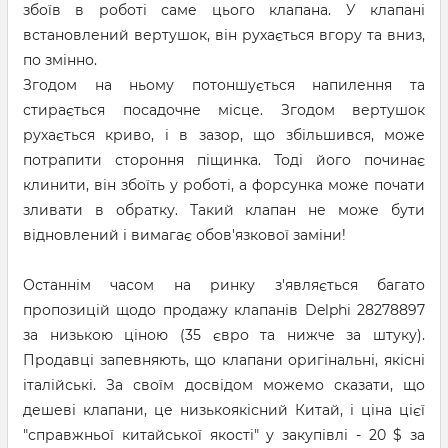
збоїв в роботі саме цього клапана. У клапані
встановлений вертушок, він рухається вгору та вниз,
по змінно.
Згодом на ньому потоншується напилення та
стирається посадочне місце. Згодом вертушок
рухається криво, і в зазор, що збільшився, може
потрапити стороння піщинка. Тоді його починає
клинити, він збоїть у роботі, а форсунка може почати
зливати в обратку. Такий клапан не може бути
відновлений і вимагає обов'язкової заміни!
Останнім часом на ринку з'являється багато
пропозицій щодо продажу клапанів Delphi 28278897
за низькою ціною (35 євро та нижче за штуку).
Продавці запевняють, що клапани оригінальні, якісні
італійські. За своїм досвідом можемо сказати, що
дешеві клапани, це низькоякісний Китай, і ціна цієї
"справжньої китайської якості" у закупівлі - 20 $ за