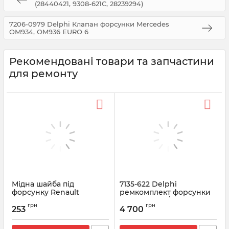
(28440421, 9308-621C, 28239294)
7206-0979 Delphi Клапан форсунки Mercedes
OM934, OM936 EURO 6
Рекомендовані товари та запчастини
для ремонту
Мідна шайба під
7135-622 Delphi
форсунку Renault
ремкомплект форсунки
SsangYong d=3 mm |
R03902D KIA/HYUNDAI 2.9
грн
грн
9001-850C Delphi
(28278897+L243PRD)
253
4 700
Артикул:
9001-850C
Артикул:
7135-622