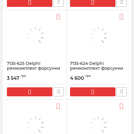
7135-625 Delphi
7135-624 Delphi
ремкомплект форсунки
ремкомплект форсунки
JMC (R03301D)
MERCEDES (R04201D)
грн
грн
(28278897+L163PRD)
(28278897+L236PRD)
3 547
4 600
Артикул:
7135-625
Артикул:
7135-624