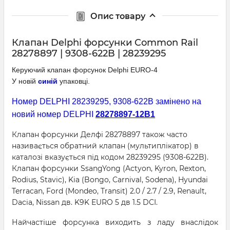
Опис товару
Клапан Delphi форсунки Common Rail
28278897 | 9308-622B | 28239295
Керуючий клапан форсунок Delphi EURO-4
У новій
синій
упаковці.
Номер DELPHI 28239295, 9308-622B замінено на
новий номер DELPHI
28278897-12B1
Клапан форсунки Делфі 28278897 також часто
називається обратний клапан (мультиплікатор) в
каталозі вказується під кодом 28239295 (9308-622B).
Клапан форсунки SsangYong (Actyon, Kyron, Rexton,
Rodius, Stavic), Kia (Bongo, Carnival, Sodena), Hyundai
Terracan, Ford (Mondeo, Transit) 2.0 / 2.7 / 2.9, Renault,
Dacia, Nissan дв. K9K EURO 5 дв 1.5 DCI.
Найчастіше форсунка виходить з ладу внаслідок