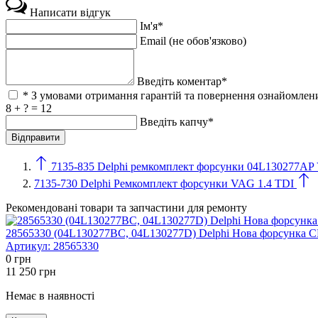
Написати відгук
Ім'я*
Email (не обов'язково)
Введіть коментар*
* З умовами отримання гарантій та повернення ознайомлени
8 + ? = 12
Введіть капчу*
7135-835 Delphi ремкомплект форсунки 04L13027
7135-730 Delphi Ремкомплект форсунки VAG 1.4 TDI
Рекомендовані товари та запчастини для ремонту
28565330 (04L130277BC, 04L130277D) Delphi Нова форсунка 
Артикул:
28565330
0
грн
11 250
грн
Немає в наявності