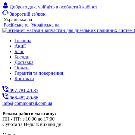
Доброго дня,
увійдіть в особистий кабінет
Зворотній зв'язок
Українська
ua
Російська
ru
Українська
ua
Головна
Акції
Блог
Бренди
Доставка
Оплата
Гарантія та повернення
Контакти
097-781-49-85
066-482-80-66
info@commonrail.com.ua
Режим работи магазину:
ПН - ПТ: з 10:00 до 17:00
Субота та Неділя: вихідні дні
Меню