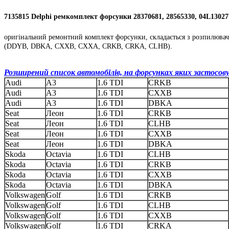
7135815 Delphi ремкомплект форсунки 28370681, 28565330, 04L1302
оригінальний ремонтний комплект форсунки, складається з розпилювач
(DDYB, DBKA, CXXB, CXXA, CRKB, CRKA, CLHB).
Розширений список автомобілів, на форсунках яких застосов
Audi
A3
1.6 TDI
CRKB
Audi
A3
1.6 TDI
CXXB
Audi
A3
1.6 TDI
DBKA
Seat
Леон
1.6 TDI
CRKB
Seat
Леон
1.6 TDI
CLHB
Seat
Леон
1.6 TDI
CXXB
Seat
Леон
1.6 TDI
DBKA
Skoda
Octavia
1.6 TDI
CLHB
Skoda
Octavia
1.6 TDI
CRKB
Skoda
Octavia
1.6 TDI
CXXB
Skoda
Octavia
1.6 TDI
DBKA
Volkswagen
Golf
1.6 TDI
CRKB
Volkswagen
Golf
1.6 TDI
CLHB
Volkswagen
Golf
1.6 TDI
CXXB
Volkswagen
Golf
1.6 TDI
CRKA