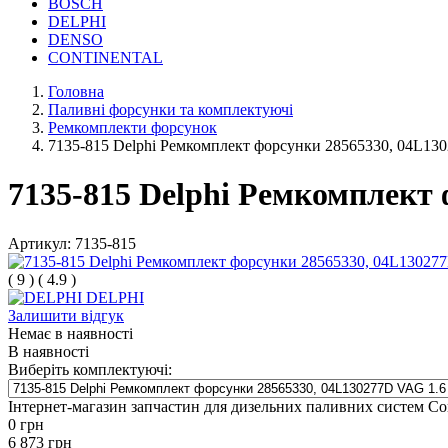
BOSCH
DELPHI
DENSO
CONTINENTAL
Головна
Паливні форсунки та комплектуючі
Ремкомплекти форсунок
7135-815 Delphi Ремкомплект форсунки 28565330, 04L13
7135-815 Delphi Ремкомплект 
Артикул:
7135-815
(
9
)
(
4.9
)
DELPHI
Залишити відгук
Немає в наявності
В наявності
Виберіть комплектуючі:
Інтернет-магазин запчастин для дизельних паливних систем C
0
грн
6 873
грн