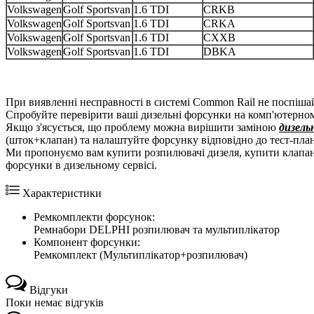
Volkswagen
Golf Sportsvan
1.6 TDI
CRKB
Volkswagen
Golf Sportsvan
1.6 TDI
CRKA
Volkswagen
Golf Sportsvan
1.6 TDI
CXXB
Volkswagen
Golf Sportsvan
1.6 TDI
DBKA
При виявленні несправності в системі Common Rail не поспіш
Спробуйте перевірити ваші дизельні форсунки на комп'ютерному
Якщо з'ясується, що проблему можна вирішити заміною
дизель
(шток+клапан) та налаштуйте форсунку відповідно до тест-план
Ми пропонуємо вам купити розпилювачі дизеля, купити клапа
форсунки в дизельному сервісі.
Характеристики
Ремкомплекти форсунок:
Ремнабори DELPHI розпилювач та мультиплікатор
Компонент форсунки:
Ремкомплект (Мультиплікатор+розпилювач)
Відгуки
Поки немає відгуків