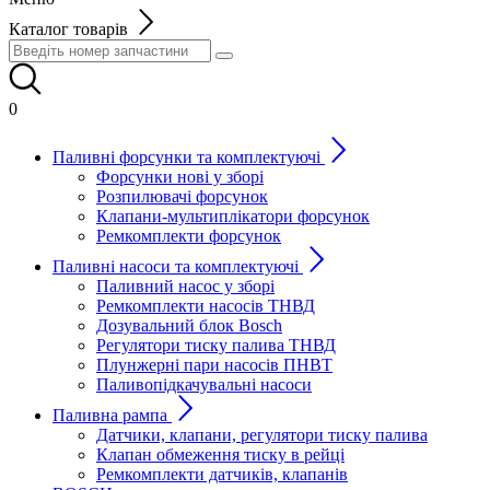
Каталог товарів
0
Паливні форсунки та комплектуючі
Форсунки нові у зборі
Розпилювачі форсунок
Клапани-мультиплікатори форсунок
Ремкомплекти форсунок
Паливні насоси та комплектуючі
Паливний насос у зборі
Ремкомплекти насосів ТНВД
Дозувальний блок Bosch
Регулятори тиску палива ТНВД
Плунжерні пари насосів ПНВТ
Паливопідкачувальні насоси
Паливна рампа
Датчики, клапани, регулятори тиску палива
Клапан обмеження тиску в рейці
Ремкомплекти датчиків, клапанів