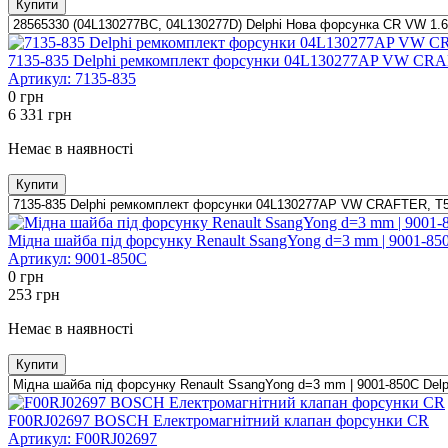
Купити
7135-835 Delphi ремкомплект форсунки 04L130277AP VW C
Артикул:
7135-835
0
грн
6 331
грн
Немає в наявності
Купити
Мідна шайба під форсунку Renault SsangYong d=3 mm | 9001-85
Артикул:
9001-850C
0
грн
253
грн
Немає в наявності
Купити
F00RJ02697 BOSCH Електромагнітний клапан форсунки CR
Артикул:
F00RJ02697