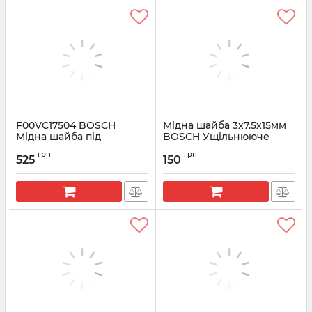
F00VC17504 BOSCH
Мідна шайба 3х7.5х15мм
Мідна шайба під
BOSCH Ущільнююче
форсунку 2 мм
кільце камери згорання
грн
грн
525
150
Артикул:
F00VC17504
Артикул:
1987972087