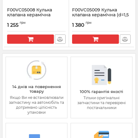
F00VC05008 Кулька
F00VC05009 Кулька
клапана керамічна
клапана керамічна (d=1,5
(d=1,34 mm) форсунки
mm) форсунки BOSCH
грн
грн
BOSCH
1 255
1 380
Артикул:
F00VC05009
Артикул:
F00VC05008
14 днів на повернення
товару
100% гарантія якості
Якщо Ви не встановлювали
Тільки оригінальні
запчастину на автомобіль та
запчастини та перевірені
дотримано цілісність
постачальники
упаковки