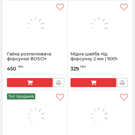
Гайка розпилювача
Мідна шайба під
форсунки BOSCH
форсунку 2 мм | 9001-
F00VC14012
850A Delphi
грн
грн
450
329
Артикул:
F00VC14012
Артикул:
9001-850A
Топ продажів