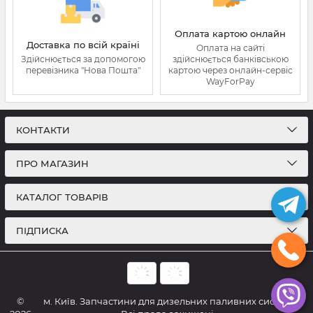
Оплата картою онлайн
Доставка по всій країні
Оплата на сайті
Здійснюється за допомогою
здійснюється банківською
перевізника "Нова Пошта"
картою через онлайн-сервіс
WayForPay
КОНТАКТИ
ПРО МАГАЗИН
КАТАЛОГ ТОВАРІВ
ПІДПИСКА
©
м. Київ. Запчастини для дизельних паливних систем.