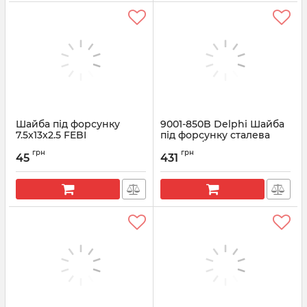
Шайба під форсунку
9001-850B Delphi Шайба
7.5x13x2.5 FEBI
під форсунку сталева
Ford 2.0/2.4 TDCI d=1.6
Артикул:
15926
грн
грн
mm
45
431
Артикул:
9001-850B