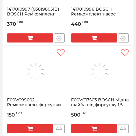
1417010997 (038198051B)
1417010996 BOSCH
BOSCH Ремкомплект
Ремкомплект насос
насос форсунки 1.9 TDI
форсунки 2.0 TDI для
грн
грн
VAG
370
440
Артикул:
1417010997
Артикул:
1417010996
F00VC99002
F00VC17503 BOSCH Мідна
Ремкомплект форсунки
шайба під форсунку 1,5
BOSCH
мм
грн
грн
150
500
Артикул:
F00VC99002
Артикул:
F00VC17503