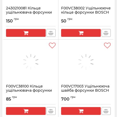
2430210081 Кільце
F00VC38002 Ущільнююче
ущільнювача форсунки
кільце форсунки BOSCH
BOSCH
Артикул:
F00VC38002
грн
грн
150
50
Артикул:
2430210081
F00VC38100 Кільце
F00VC17003 Ущільнююча
ущільнювача форсунки
шайба форсунки BOSCH
BOSCH
Артикул:
F00VC17003
грн
грн
85
700
Артикул:
F00VC38100