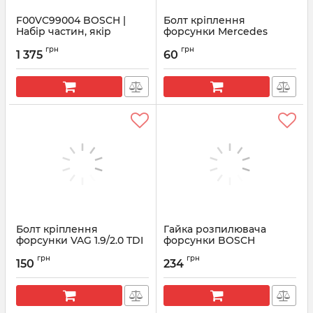
F00VC99004 BOSCH |
Болт кріплення
Набір частин, якір
форсунки Mercedes
форсунки
28407 FEBI
грн
грн
1 375
60
Артикул:
F00VC99004
Артикул:
28407
Болт кріплення
Гайка розпилювача
форсунки VAG 1.9/2.0 TDI
форсунки BOSCH
70 mm
F00VC14010 (F00VC14018)
грн
грн
150
234
Артикул:
038103385A
Артикул:
F00VC14018