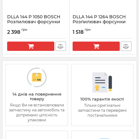
DLLA 144 P 1050 BOSCH
DLLA 144 P 1264 BOSCH
Розпилювач форсунки
Розпилювач форсунки
CR 0433171681
CR 0433171797
грн
грн
2 398
1 518
Артикул:
0433171681
Артикул:
0433171797
14 днів на повернення
товару
100% гарантія якості
Якщо Ви не встановлювали
Тільки оригінальні
запчастину на автомобіль та
запчастини та перевірені
дотримано цілісність
постачальники
упаковки