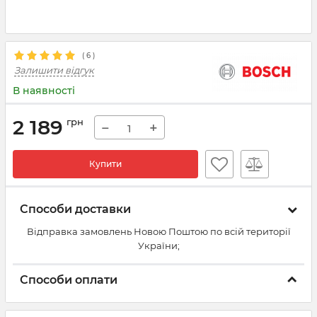
(
6
)
Залишити відгук
В наявності
2 189
грн
−
+
Купити
Способи доставки
Відправка замовлень Новою Поштою по всій території
України;
Способи оплати