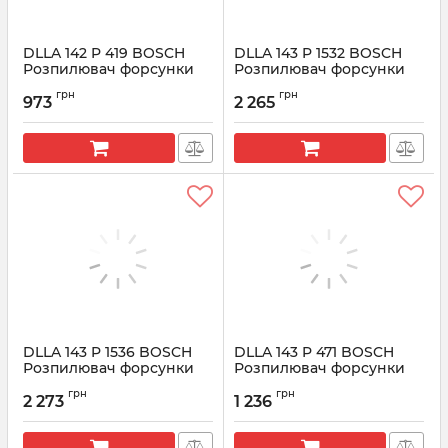
DLLA 142 P 419 BOSCH
DLLA 143 P 1532 BOSCH
Розпилювач форсунки
Розпилювач форсунки
CR 0433171299
CR 0433171944
грн
грн
973
2 265
Артикул:
0433171299
Артикул:
0433171944
DLLA 143 P 1536 BOSCH
DLLA 143 P 471 BOSCH
Розпилювач форсунки
Розпилювач форсунки
CR 0433171947
CR 0433171340
грн
грн
2 273
1 236
Артикул:
0433171947
Артикул:
0433171340