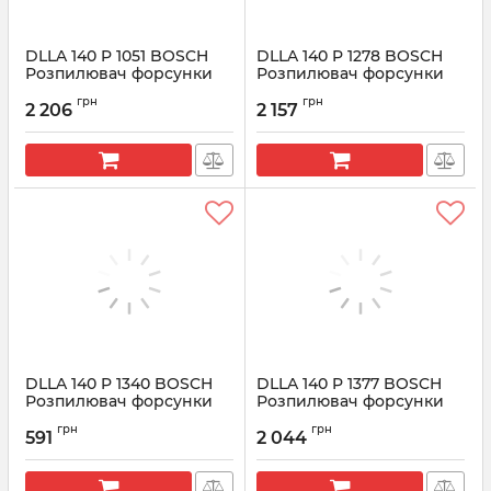
DLLA 140 P 1051 BOSCH
DLLA 140 P 1278 BOSCH
Розпилювач форсунки
Розпилювач форсунки
CR 0433171682
CR 0433171802
грн
грн
2 206
2 157
Артикул:
0433171682
Артикул:
0433171802
DLLA 140 P 1340 BOSCH
DLLA 140 P 1377 BOSCH
Розпилювач форсунки
Розпилювач форсунки
CR 0433171832
CR 0433171855
грн
грн
591
2 044
Артикул:
0433171832
Артикул:
0433171855