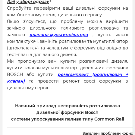
Rail у зборі одразу
!
Спробуйте перевірити ваші дизельні форсунки на
комп'ютерному стенді дизельного сервісу.
Якщо з'ясується, що проблему можна вирішити
заміною дизельного паливного розпилювача та
заміною
клапана-мультиплікатора
, купіть якісні
комплектуючі, замініть розпилювач та мультиплікатор
(шток+клапан) та налаштуйте форсунку відповідно до
тест-планів для вашого дизеля.
Ми пропонуємо вам купити розпилювачі дизеля,
купити клапан-мультиплікатор дизельних форсунок
BOSCH або купити
ремкомплект (розпилювач +
клапан)
та провести ремонт своєї форсунки в
дизельному сервісі.
Наочний приклад несправність розпилювача
дизельної форсунки Bosch
системи упорскування палива типу Common Rail
Заявлені проблеми корист