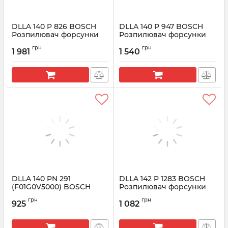
DLLA 140 P 826 BOSCH
DLLA 140 P 947 BOSCH
Розпилювач форсунки
Розпилювач форсунки
CR 0433171564
CR 0433171631
грн
грн
1 981
1 540
Артикул:
0433171564
Артикул:
0433171631
DLLA 140 PN 291
DLLA 142 P 1283 BOSCH
(F01G0V5000) BOSCH
Розпилювач форсунки
Розпилювач форсунки
CR 0433171806
грн
грн
925
1 082
Артикул:
F01G0V5000
Артикул:
0433171806