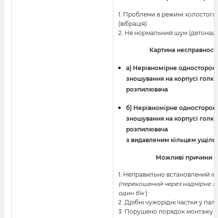
1. Проблеми в режимі холостого
(вібрація)
2. Не нормальний шум (детонаці
Картина несправност
a) Нерівномірне односторон
зношування на корпусі голки
розпилювача
б) Нерівномірне односторон
зношування на корпусі голки
розпилювача
з видавленим кільцем ущіль
Можливі причини
1. Неправильно встановлений і
(перекошений через надмірне з
один бік
)
2. Дрібні чужорідні частки у пали
3. Порушено порядок монтажу 