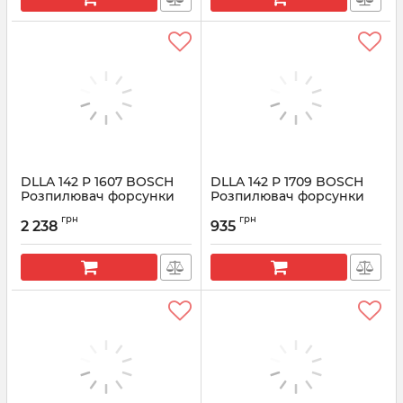
DLLA 142 P 1607 BOSCH
DLLA 142 P 1709 BOSCH
Розпилювач форсунки
Розпилювач форсунки
CR 0433171981
CR 0433172047
грн
грн
2 238
935
Артикул:
0433171981
Артикул:
0433172047