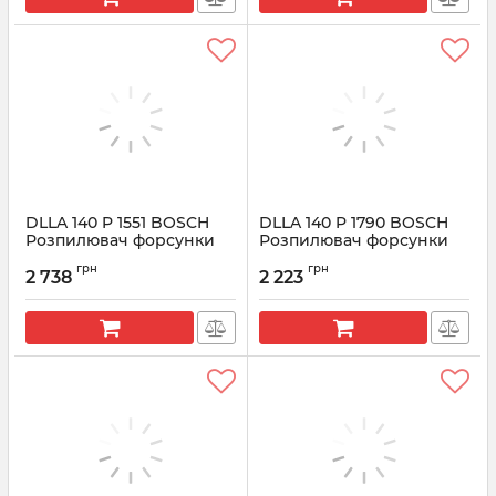
DLLA 140 P 1551 BOSCH
DLLA 140 P 1790 BOSCH
Розпилювач форсунки
Розпилювач форсунки
CR 0433171957
CR 0433172092
грн
грн
2 738
2 223
Артикул:
0433171957
Артикул:
0433172092