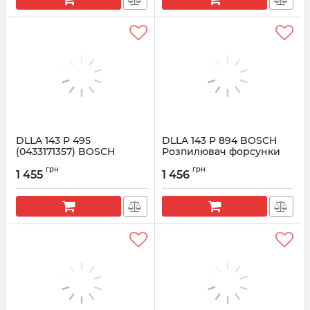
DLLA 143 P 495
DLLA 143 P 894 BOSCH
(0433171357) BOSCH
Розпилювач форсунки
Розпилювач форсунки
CR 0433171596
грн
грн
1 455
1 456
Артикул:
0433171357
Артикул:
0433171596