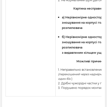
2. Не нормальний шум (детонаці
Картина несправност
a) Нерівномірне односторон
зношування на корпусі голки
розпилювача
б) Нерівномірне односторон
зношування на корпусі голки
розпилювача
з видавленим кільцем ущіль
Можливі причини
1. Неправильно встановлений і
(перекошений через надмірне з
один бік
)
2. Дрібні чужорідні частки у пали
3. Порушено порядок монтажу 