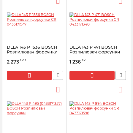
DLLA 143 P 1536 BOSCH
DLLA 143 P 471 BOSCH
Розпилювач форсунки
Розпилювач форсунки
CR 0433171947
CR 0433171340
грн
грн
2 273
1 236
Артикул:
0433171947
Артикул:
0433171340