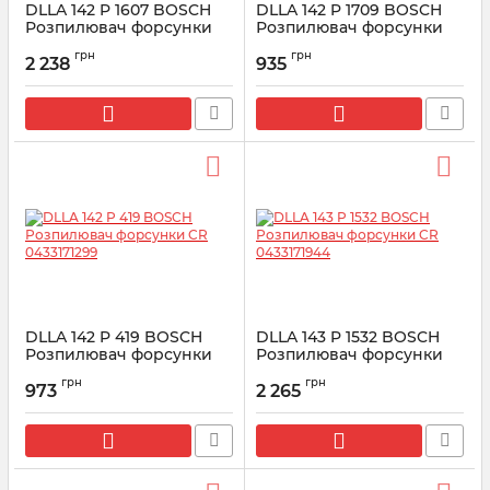
DLLA 142 P 1607 BOSCH
DLLA 142 P 1709 BOSCH
Розпилювач форсунки
Розпилювач форсунки
CR 0433171981
CR 0433172047
грн
грн
2 238
935
Артикул:
0433171981
Артикул:
0433172047
DLLA 142 P 419 BOSCH
DLLA 143 P 1532 BOSCH
Розпилювач форсунки
Розпилювач форсунки
CR 0433171299
CR 0433171944
грн
грн
973
2 265
Артикул:
0433171299
Артикул:
0433171944