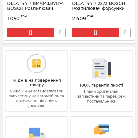
DLLA 144 P 184/0433171174
DLLA 144 P 2273 BOSCH
BOSCH Розпилювач
Розпилювач форсунки
форсунки CR F026006031
CR 0433172273
грн
грн
1 050
2 409
Артикул:
F026006031
Артикул:
0433172273
14 днів на повернення
товару
100% гарантія якості
Якщо Ви не встановлювали
Тільки оригінальні
запчастину на автомобіль та
запчастини та перевірені
дотримано цілісність
постачальники
упаковки