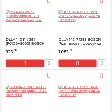
DLLA 140 PN 291
DLLA 142 P 1283 BOSCH
(F01G0V5000) BOSCH
Розпилювач форсунки
Розпилювач форсунки
CR 0433171806
грн
грн
925
1 082
Артикул:
F01G0V5000
Артикул:
0433171806