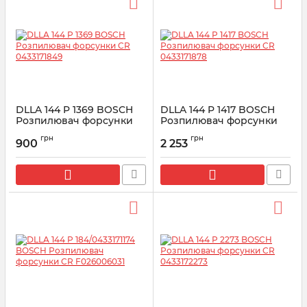
DLLA 144 P 1369 BOSCH
DLLA 144 P 1417 BOSCH
Розпилювач форсунки
Розпилювач форсунки
CR 0433171849
CR 0433171878
грн
грн
900
2 253
Артикул:
0433171849
Артикул:
0433171878