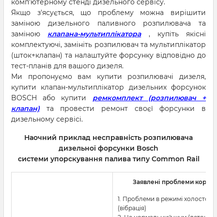
комп'ютерному стенді дизельного сервісу.
Якщо з'ясується, що проблему можна вирішити
заміною дизельного паливного розпилювача та
заміною
клапана-мультиплікатора
, купіть якісні
комплектуючі, замініть розпилювач та мультиплікатор
(шток+клапан) та налаштуйте форсунку відповідно до
тест-планів для вашого дизеля.
Ми пропонуємо вам купити розпилювачі дизеля,
купити клапан-мультиплікатор дизельних форсунок
BOSCH або купити
ремкомплект (розпилювач +
клапан)
та провести ремонт своєї форсунки в
дизельному сервісі.
Наочний приклад несправність розпилювача
дизельної форсунки Bosch
системи упорскування палива типу Common Rail
Заявлені проблеми корист
1. Проблеми в режимі холостого
(вібрація)