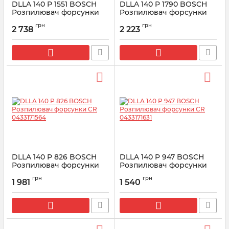
DLLA 140 P 1551 BOSCH
DLLA 140 P 1790 BOSCH
Розпилювач форсунки
Розпилювач форсунки
CR 0433171957
CR 0433172092
грн
грн
2 738
2 223
Артикул:
0433171957
Артикул:
0433172092
DLLA 140 P 826 BOSCH
DLLA 140 P 947 BOSCH
Розпилювач форсунки
Розпилювач форсунки
CR 0433171564
CR 0433171631
грн
грн
1 981
1 540
Артикул:
0433171564
Артикул:
0433171631