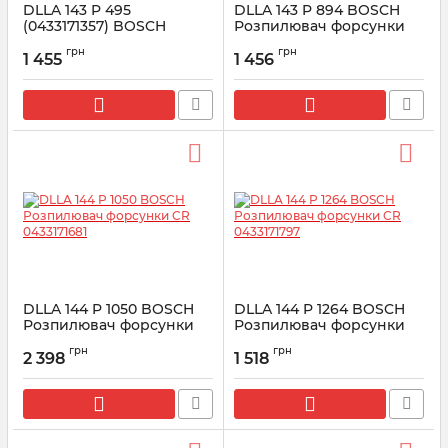
DLLA 143 P 495
DLLA 143 P 894 BOSCH
(0433171357) BOSCH
Розпилювач форсунки
Розпилювач форсунки
CR 0433171596
грн
грн
1 455
1 456
Артикул:
0433171357
Артикул:
0433171596
DLLA 144 P 1050 BOSCH
DLLA 144 P 1264 BOSCH
Розпилювач форсунки
Розпилювач форсунки
CR 0433171681
CR 0433171797
грн
грн
2 398
1 518
Артикул:
0433171681
Артикул:
0433171797