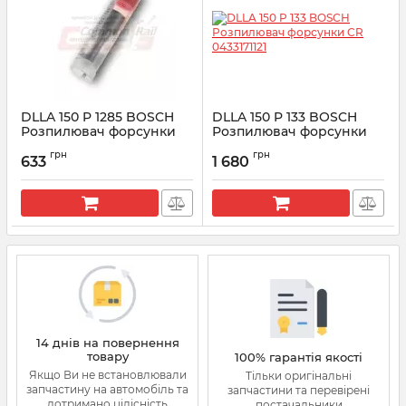
DLLA 150 P 1285 BOSCH
DLLA 150 P 133 BOSCH
Розпилювач форсунки
Розпилювач форсунки
CR 0433171808
CR 0433171121
грн
грн
633
1 680
Артикул:
0433171808
Артикул:
0433171121
14 днів на повернення
товару
100% гарантія якості
Якщо Ви не встановлювали
Тільки оригінальні
запчастину на автомобіль та
запчастини та перевірені
дотримано цілісність
постачальники