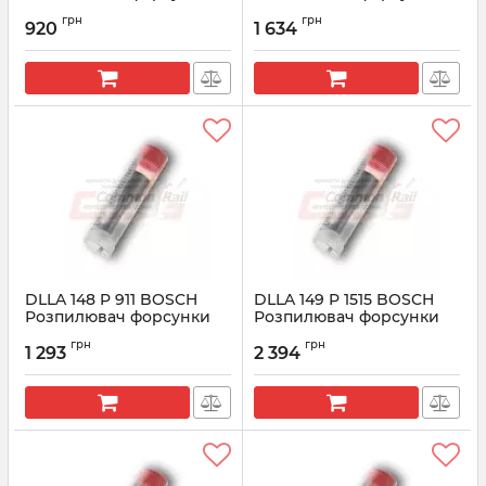
CR 0433171457
CR 0433171458
грн
грн
920
1 634
Артикул:
0433171457
Артикул:
0433171458
DLLA 148 P 911 BOSCH
DLLA 149 P 1515 BOSCH
Розпилювач форсунки
Розпилювач форсунки
CR 0433171605
CR 0433171936
грн
грн
1 293
2 394
Артикул:
0433171605
Артикул:
0433171936