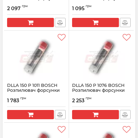
0433172216
CR 0433171651
грн
грн
2 097
1 095
Артикул:
0433172216
Артикул:
0433171651
DLLA 150 P 1011 BOSCH
DLLA 150 P 1076 BOSCH
Розпилювач форсунки
Розпилювач форсунки
CR 0433171654
CR 0433171699
грн
грн
1 783
2 253
Артикул:
0433171654
Артикул:
0433171699