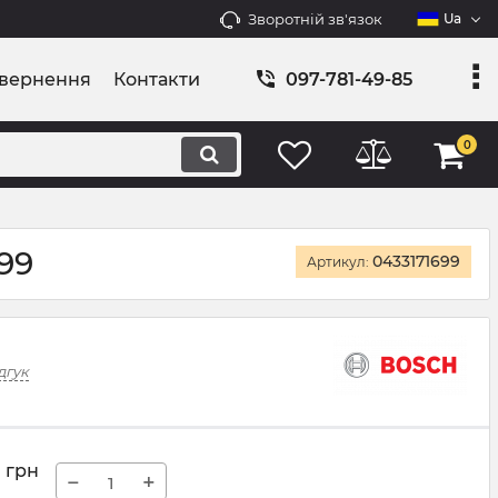
Зворотній зв'язок
Ua
овернення
Контакти
097-781-49-85
0
99
0433171699
Артикул:
дгук
грн
−
+