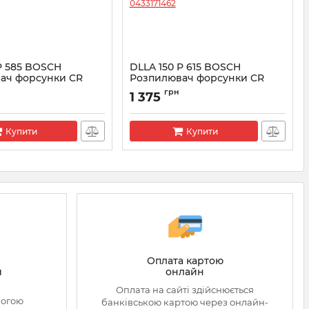
P 585 BOSCH
DLLA 150 P 615 BOSCH
ач форсунки CR
Розпилювач форсунки CR
4
0433171462
грн
1 375
3171444
Артикул:
0433171462
Купити
Купити
Оплата картою
онлайн
й
Оплата на сайті здійснюється
могою
банківською картою через онлайн-