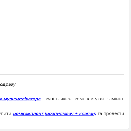
 одразу
!
а-мультиплікатора
, купіть якісні комплектуючі, замініть
купити
ремкомплект (розпилювач + клапан)
та провести