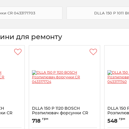
нки CR 0433171703
DLLA 150 P 1011
тини для ремонту
CH
DLLA 150 P 1120 BOSCH
DLLA 150 
ки CR
Розпилювач форсунки CR
Розпилюв
0433171724
043317174
грн
грн
718
548
Артикул:
0433171724
Артикул:
043