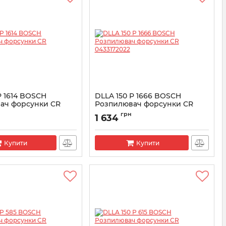
P 1614 BOSCH
DLLA 150 P 1666 BOSCH
ач форсунки CR
Розпилювач форсунки CR
6
0433172022
грн
1 634
3171986
Артикул:
0433172022
Купити
Купити