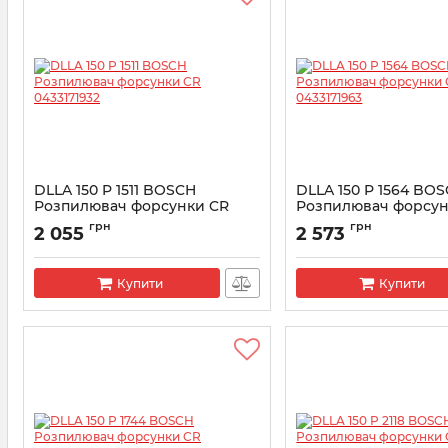
DLLA 150 P 1511 BOSCH
DLLA 150 P 1564 BO
Розпилювач форсунки CR
Розпилювач форсун
0433171932
0433171963
грн
грн
2 055
2 573
Артикул:
0433171932
Артикул:
0433171963
Купити
Купити