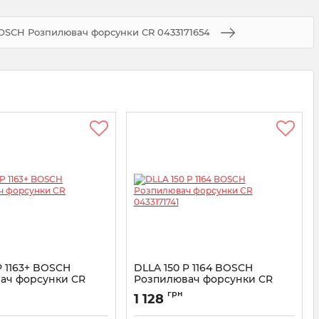
 BOSCH Розпилювач форсунки CR 0433171654
P 1163+ BOSCH
DLLA 150 P 1164 BOSCH
ач форсунки CR
Розпилювач форсунки CR
0
0433171741
грн
1 128
3171740
Артикул:
0433171741