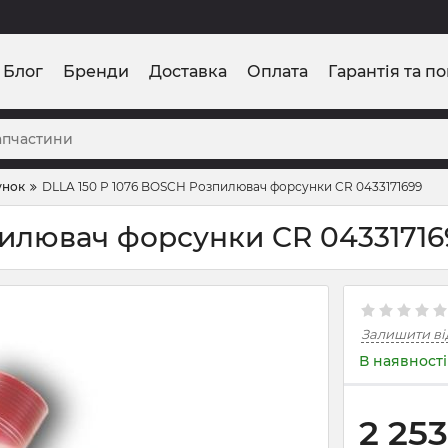
Блог
Бренди
Доставка
Оплата
Гарантія та п
унок
DLLA 150 P 1076 BOSCH Розпилювач форсунки CR 0433171699
пилювач форсунки CR 04331716
Залишити ві
В наявності
2 253