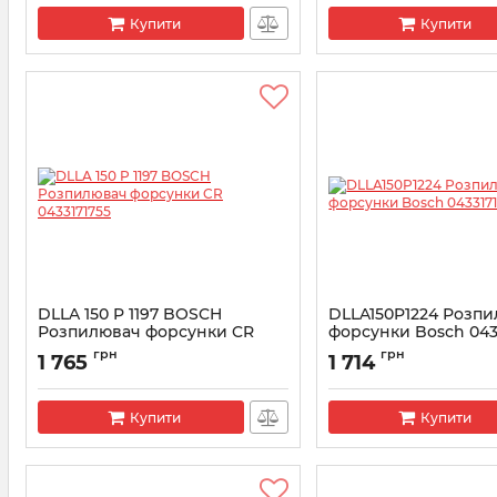
Купити
Купити
DLLA 150 P 1197 BOSCH
DLLA150P1224 Розп
Розпилювач форсунки CR
форсунки Bosсh 043
0433171755
Артикул:
0433171774
грн
грн
1 765
1 714
Артикул:
0433171755
Купити
Купити