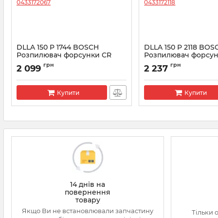
DLLA 150 P 1744 BOSCH
DLLA 150 P 2118 BOS
Розпилювач форсунки CR
Розпилювач форсун
0433172067
0433172118
грн
грн
2 099
2 237
Артикул:
0433172067
Артикул:
0433172118
Купити
Купити
14 днів на
повернення
товару
Якщо Ви не встановлювали запчастину
Тільки 