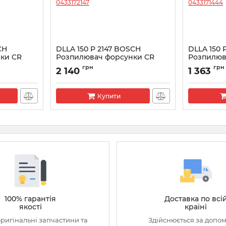
CH
DLLA 150 P 2147 BOSCH
DLLA 150 
ки CR
Розпилювач форсунки CR
Розпилюв
0433172147
043317144
грн
грн
2 140
1 363
Артикул:
0433172147
Артикул:
043
Купити
100% гарантія
Доставка по всі
якості
країні
оригінальні запчастини та
Здійснюється за допо