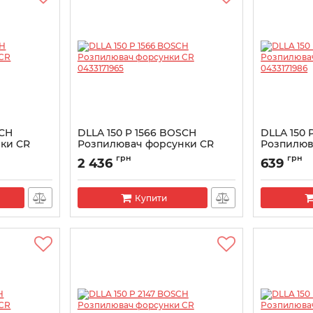
SCH
DLLA 150 P 1566 BOSCH
DLLA 150 
ки CR
Розпилювач форсунки CR
Розпилюв
0433171965
043317198
грн
грн
2 436
639
Артикул:
0433171965
Артикул:
043
Купити