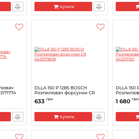
Купити
илювач
DLLA 150 P 1285 BOSCH
DLLA 150 
3171774
Розпилювач форсунки CR
Розпилюв
0433171808
0433171121
грн
грн
633
1 680
Артикул:
0433171808
Артикул:
043
Купити