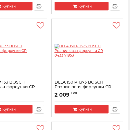
Купити
Купити
P 133 BOSCH
DLLA 150 P 1373 BOSCH
ач форсунки CR
Розпилювач форсунки CR
0433171853
грн
2 009
3171121
Артикул:
0433171853
Купити
Купити