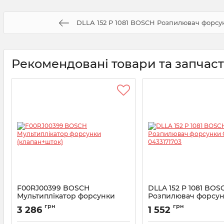
DLLA 152 P 1081 BOSCH Розпилювач форсу
Рекомендовані товари та запчас
F00RJ00399 BOSCH
DLLA 152 P 1081 BOS
Мультиплікатор форсунки
Розпилювач форсун
(клапан+шток)
0433171703
грн
грн
3 286
1 552
Артикул:
F00RJ00399
Артикул:
0433171703