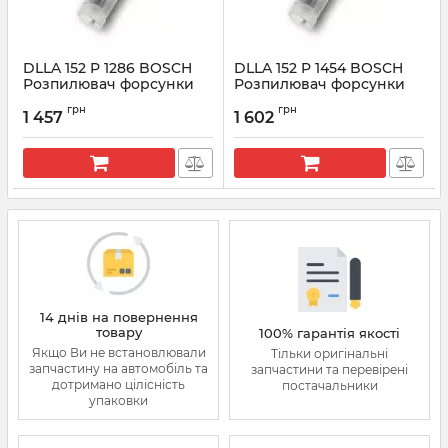
DLLA 152 P 1286 BOSCH
DLLA 152 P 1454 BOSCH
Розпилювач форсунки
Розпилювач форсунки
CR 0433171809
DAF (CF 85, XF 95)
грн
грн
1 457
1 602
Артикул:
0 433 171 809
Артикул:
0433171901
14 днів на повернення
товару
100% гарантія якості
Якщо Ви не встановлювали
Тільки оригінальні
запчастину на автомобіль та
запчастини та перевірені
дотримано цілісність
постачальники
упаковки