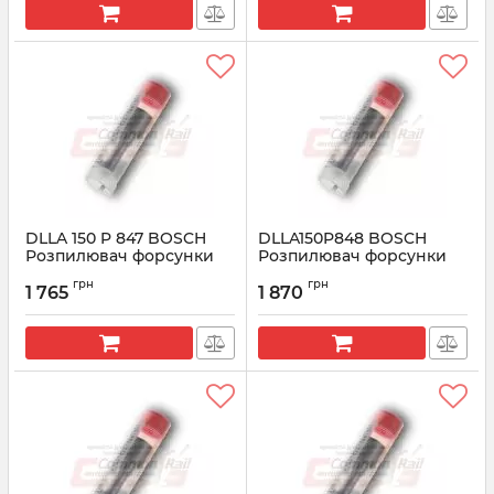
DLLA 150 P 847 BOSCH
DLLA150P848 BOSCH
Розпилювач форсунки
Розпилювач форсунки
CR 0433171575
0433171576
грн
грн
1 765
1 870
Артикул:
0433171575
Артикул:
0433171576