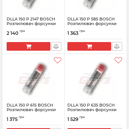
DLLA 150 P 2147 BOSCH
DLLA 150 P 585 BOSCH
Розпилювач форсунки
Розпилювач форсунки
CR 0433172147
CR 0433171444
грн
грн
2 140
1 363
Артикул:
0433172147
Артикул:
0433171444
DLLA 150 P 615 BOSCH
DLLA 150 P 635 BOSCH
Розпилювач форсунки
Розпилювач форсунки
CR 0433171462
CR 0433171470
грн
грн
1 375
1 529
Артикул:
0433171462
Артикул:
0433171470