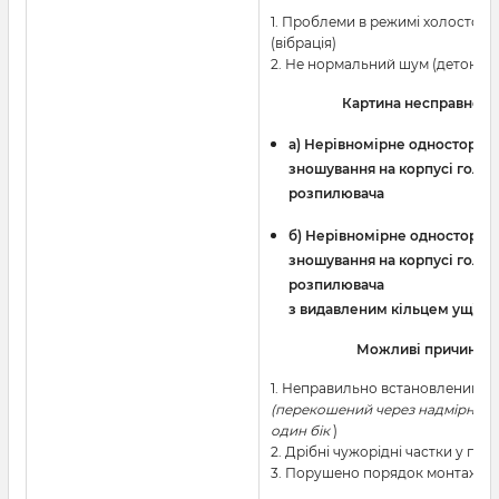
1. Проблеми в режимі холостого
(вібрація)
2. Не нормальний шум (детонаці
Картина несправност
a) Нерівномірне односторон
зношування на корпусі голки
розпилювача
б) Нерівномірне односторон
зношування на корпусі голки
розпилювача
з видавленим кільцем ущіль
Можливі причини
1. Неправильно встановлений і
(перекошений через надмірне з
один бік
)
2. Дрібні чужорідні частки у пали
3. Порушено порядок монтажу 