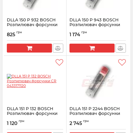
DLLA 150 P 932 BOSCH
DLLA 150 P 943 BOSCH
Розпилювач форсунки
Розпилювач форсунки
CR 0433171621
CR 0433171628
грн
грн
825
1 174
Артикул:
0433171621
Артикул:
0433171628
DLLA 151 P 132 BOSCH
DLLA 151 P 2244 BOSCH
Розпилювач форсунки
Розпилювач форсунки
CR 0433171120
CR 0433172244
грн
грн
1 120
2 745
Артикул:
0433171120
Артикул:
0433172244