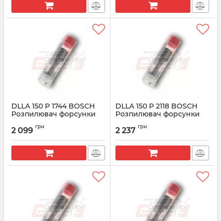
DLLA 150 P 1744 BOSCH
DLLA 150 P 2118 BOSCH
Розпилювач форсунки
Розпилювач форсунки
CR 0433172067
CR 0433172118
грн
грн
2 099
2 237
Артикул:
0433172067
Артикул:
0433172118