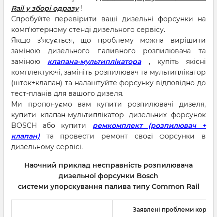
Rail у зборі одразу
!
Спробуйте перевірити ваші дизельні форсунки на
комп'ютерному стенді дизельного сервісу.
Якщо з'ясується, що проблему можна вирішити
заміною дизельного паливного розпилювача та
заміною
клапана-мультиплікатора
, купіть якісні
комплектуючі, замініть розпилювач та мультиплікатор
(шток+клапан) та налаштуйте форсунку відповідно до
тест-планів для вашого дизеля.
Ми пропонуємо вам купити розпилювачі дизеля,
купити клапан-мультиплікатор дизельних форсунок
BOSCH або купити
ремкомплект (розпилювач +
клапан)
та провести ремонт своєї форсунки в
дизельному сервісі.
Наочний приклад несправність розпилювача
дизельної форсунки Bosch
системи упорскування палива типу Common Rail
Заявлені проблеми корист