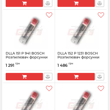
DLLA 151 P 941 BOSCH
DLLA 152 P 1231 BOSCH
Розпилювач форсунки
Розпилювач форсунки
CR 0433171624
CR 0433171781
грн
грн
1 291
1 486
Артикул:
0433171624
Артикул:
0433171781