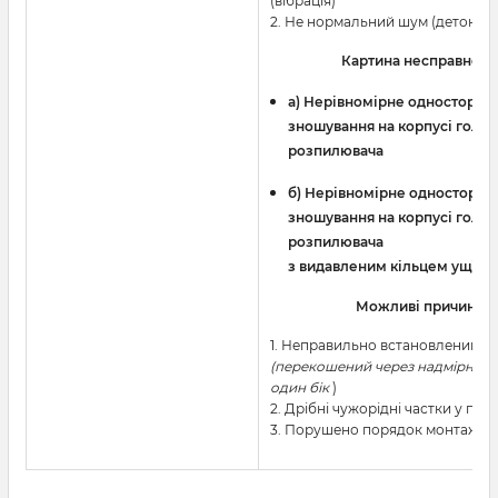
(вібрація)
2. Не нормальний шум (детонаці
Картина несправност
a) Нерівномірне односторон
зношування на корпусі голки
розпилювача
б) Нерівномірне односторон
зношування на корпусі голки
розпилювача
з видавленим кільцем ущіль
Можливі причини
1. Неправильно встановлений і
(перекошений через надмірне з
один бік
)
2. Дрібні чужорідні частки у пали
3. Порушено порядок монтажу 