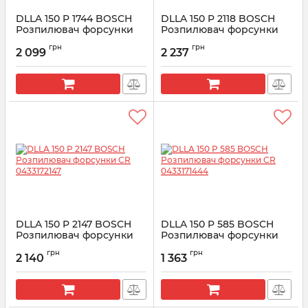
DLLA 150 P 1744 BOSCH
DLLA 150 P 2118 BOSCH
Розпилювач форсунки
Розпилювач форсунки
CR 0433172067
CR 0433172118
грн
грн
2 099
2 237
Артикул:
0433172067
Артикул:
0433172118
DLLA 150 P 2147 BOSCH
DLLA 150 P 585 BOSCH
Розпилювач форсунки
Розпилювач форсунки
CR 0433172147
CR 0433171444
грн
грн
2 140
1 363
Артикул:
0433172147
Артикул:
0433171444