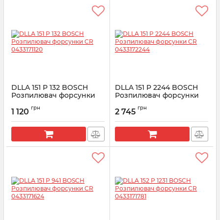
DLLA 151 P 132 BOSCH
DLLA 151 P 2244 BOSCH
Розпилювач форсунки
Розпилювач форсунки
CR 0433171120
CR 0433172244
грн
грн
1 120
2 745
Артикул:
0433171120
Артикул:
0433172244