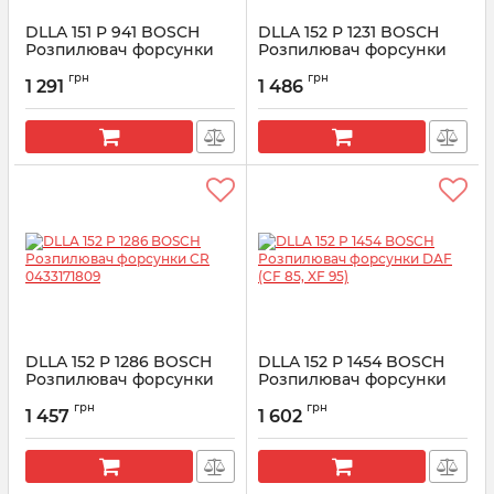
DLLA 151 P 941 BOSCH
DLLA 152 P 1231 BOSCH
Розпилювач форсунки
Розпилювач форсунки
CR 0433171624
CR 0433171781
грн
грн
1 291
1 486
Артикул:
0433171624
Артикул:
0433171781
DLLA 152 P 1286 BOSCH
DLLA 152 P 1454 BOSCH
Розпилювач форсунки
Розпилювач форсунки
CR 0433171809
DAF (CF 85, XF 95)
грн
грн
1 457
1 602
Артикул:
0 433 171 809
Артикул:
0433171901