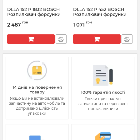
DLLA 152 P 1832 BOSCH
DLLA 152 P 452 BOSCH
Розпилювач форсунки
Розпилювач форсунки
CR 0433172120
CR 0433171326
грн
грн
2 487
1 071
Артикул:
0433172120
Артикул:
0433171326
14 днів на повернення
товару
100% гарантія якості
Якщо Ви не встановлювали
Тільки оригінальні
запчастину на автомобіль та
запчастини та перевірені
дотримано цілісність
постачальники
упаковки