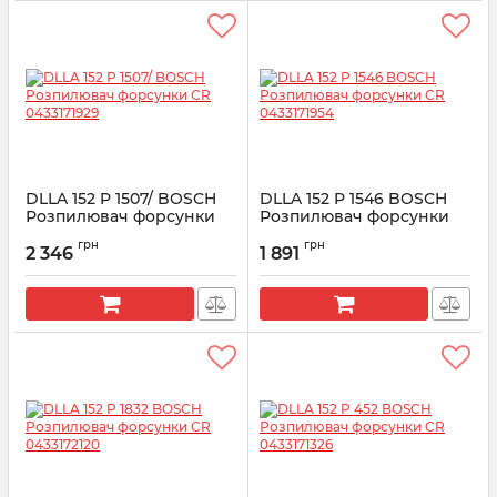
DLLA 152 P 1507/ BOSCH
DLLA 152 P 1546 BOSCH
Розпилювач форсунки
Розпилювач форсунки
CR 0433171929
CR 0433171954
грн
грн
2 346
1 891
Артикул:
0433171929
Артикул:
0433171954