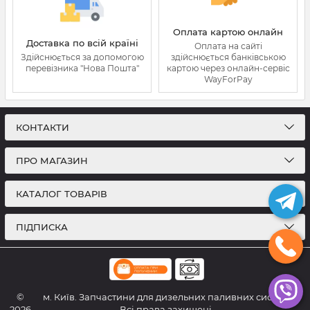
Оплата картою онлайн
Доставка по всій країні
Оплата на сайті
Здійснюється за допомогою
здійснюється банківською
перевізника "Нова Пошта"
картою через онлайн-сервіс
WayForPay
КОНТАКТИ
ПРО МАГАЗИН
КАТАЛОГ ТОВАРІВ
ПІДПИСКА
©
м. Київ. Запчастини для дизельних паливних систем.
2026
Всі права захищені.