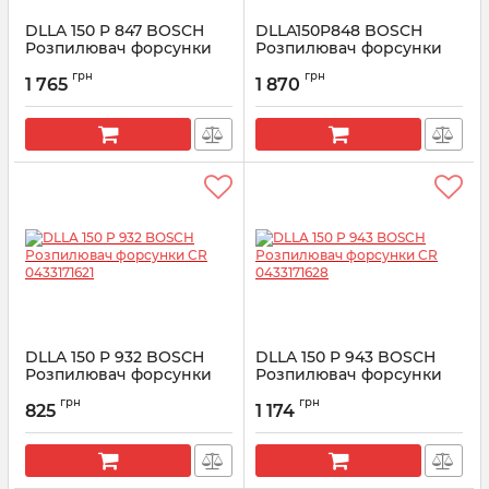
DLLA 150 P 847 BOSCH
DLLA150P848 BOSCH
Розпилювач форсунки
Розпилювач форсунки
CR 0433171575
0433171576
грн
грн
1 765
1 870
Артикул:
0433171575
Артикул:
0433171576
DLLA 150 P 932 BOSCH
DLLA 150 P 943 BOSCH
Розпилювач форсунки
Розпилювач форсунки
CR 0433171621
CR 0433171628
грн
грн
825
1 174
Артикул:
0433171621
Артикул:
0433171628