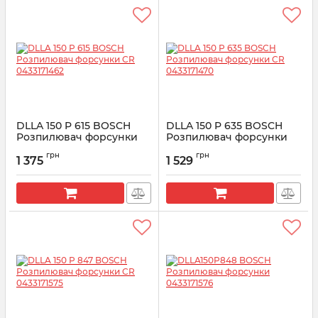
DLLA 150 P 615 BOSCH
DLLA 150 P 635 BOSCH
Розпилювач форсунки
Розпилювач форсунки
CR 0433171462
CR 0433171470
грн
грн
1 375
1 529
Артикул:
0433171462
Артикул:
0433171470