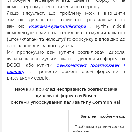
Спробуйте перевірити ваші дизельні форсунки на
комп'ютерному стенді дизельного сервісу.
Якщо з'ясується, що проблему можна вирішити
заміною дизельного паливного розпилювача та
заміною
клапана-мультиплікатора
, купіть якісні
комплектуючі, замініть розпилювач та мультиплікатор
(шток+клапан) та налаштуйте форсунку відповідно до
тест-планів для вашого дизеля.
Ми пропонуємо вам купити розпилювачі дизеля,
купити клапан-мультиплікатор дизельних форсунок
BOSCH або купити
ремкомплект (розпилювач +
клапан)
та провести ремонт своєї форсунки в
дизельному сервісі.
Наочний приклад несправність розпилювача
дизельної форсунки Bosch
системи упорскування палива типу Common Rail
Заявлені проблеми корист
1. Проблеми в режимі холостого