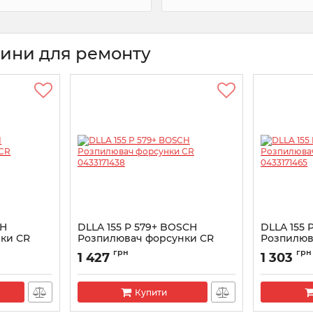
тини для ремонту
CH
DLLA 155 P 579+ BOSCH
DLLA 155 
ки CR
Розпилювач форсунки CR
Розпилюв
0433171438
043317146
грн
грн
1 427
1 303
Артикул:
0433171438
Артикул:
043
Купити