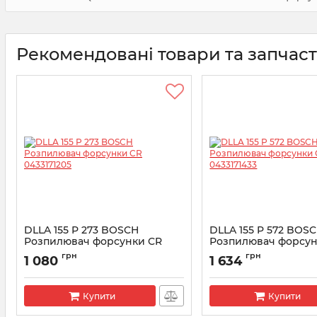
Рекомендовані товари та запчас
DLLA 155 P 273 BOSCH
DLLA 155 P 572 BOS
Розпилювач форсунки CR
Розпилювач форсун
0433171205
0433171433
грн
грн
1 080
1 634
Артикул:
0433171205
Артикул:
0433171433
Купити
Купити