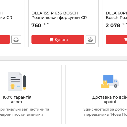
CH
DLLA 159 P 636 BOSCH
DLLA160P1
ки CR
Розпилювач форсунки CR
Bosсh Ро
0433171471
Артикул:
043
грн
гр
760
2 078
Артикул:
0433171471
Купити
100% гарантія
Доставка по всі
якості
країні
оригінальні запчастини та
Здійснюється за допо
вірені постачальники
перевізника "Нова П