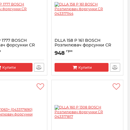
P 1777 BOSCH
DLLA 158 P 161 BOSCH
ач форсунки CR
Розпилювач форсунки CR
4
0433171144
н
грн
948
3172084
Артикул:
0433171144
Купити
Купити