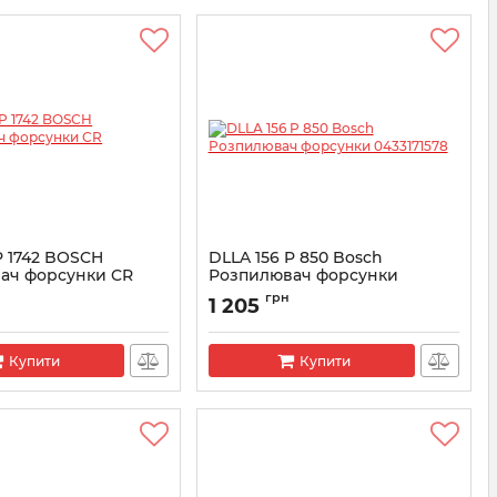
P 1742 BOSCH
DLLA 156 P 850 Bosсh
ач форсунки CR
Розпилювач форсунки
5
0433171578
грн
1 205
3172065
Артикул:
0433171578
Купити
Купити