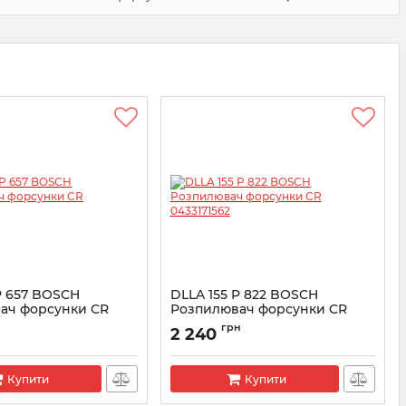
P 657 BOSCH
DLLA 155 P 822 BOSCH
ач форсунки CR
Розпилювач форсунки CR
5
0433171562
грн
2 240
3171465
Артикул:
0433171562
Купити
Купити