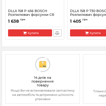
DLLA 158 P 456 BOSCH
DLLA 158 P 730 BOS
Розпилювач форсунки CR
Розпилювач форсун
0433171329
0433171530
грн
грн
1 638
1 405
Артикул:
0433171329
Артикул:
0433171530
Купити
Купити
14 днів на
повернення
товару
Якщо Ви не встановлювали запчастину
Тільки 
на автомобіль та дотримано цілісність
пере
упаковки