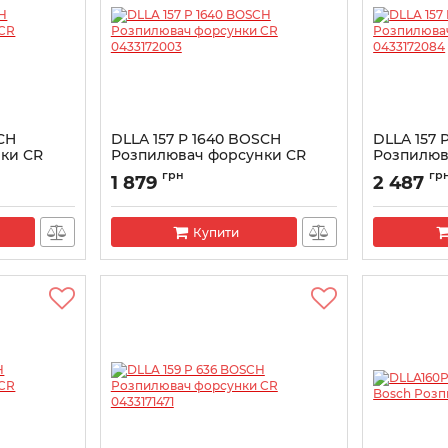
SCH
DLLA 157 P 1640 BOSCH
DLLA 157 
ки CR
Розпилювач форсунки CR
Розпилюв
0433172003
043317208
грн
гр
1 879
2 487
Артикул:
0433172003
Артикул:
043
Купити