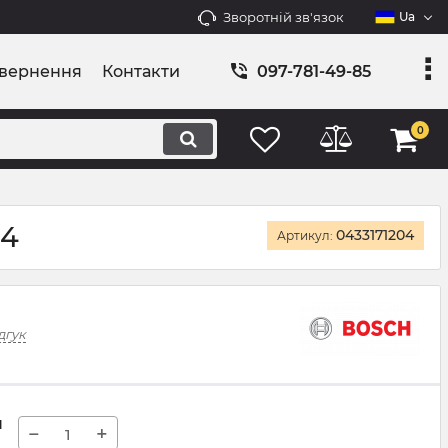
Зворотній зв'язок
Ua
овернення
Контакти
097-781-49-85
0
04
0433171204
Артикул:
дгук
н
−
+