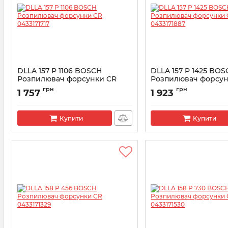
DLLA 157 P 1106 BOSCH
DLLA 157 P 1425 BO
Розпилювач форсунки CR
Розпилювач форсун
0433171717
0433171887
грн
грн
1 757
1 923
Артикул:
0433171717
Артикул:
0433171887
Купити
Купити