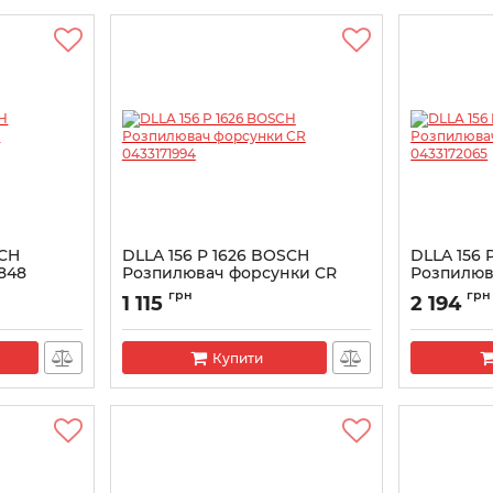
SCH
DLLA 156 P 1626 BOSCH
DLLA 156 
848
Розпилювач форсунки CR
Розпилюв
i
0433171994
043317206
грн
грн
1 115
2 194
Артикул:
0433171994
Артикул:
043
Купити