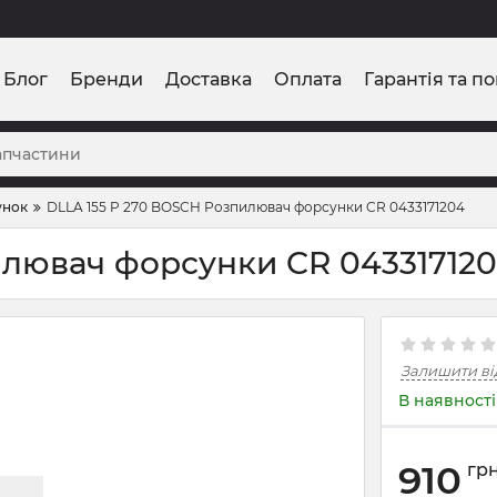
Блог
Бренди
Доставка
Оплата
Гарантія та п
унок
DLLA 155 P 270 BOSCH Розпилювач форсунки CR 0433171204
илювач форсунки CR 04331712
Залишити ві
В наявності
910
гр