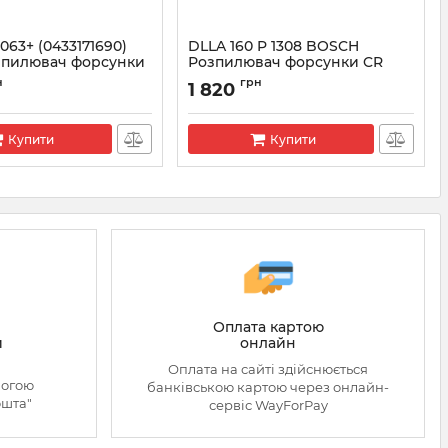
063+ (0433171690)
DLLA 160 P 1308 BOSCH
зпилювач форсунки
Розпилювач форсунки CR
0433171817
3171690
н
грн
1 820
Артикул:
0433171817
Купити
Купити
Оплата картою
онлайн
й
Оплата на сайті здійснюється
могою
банківською картою через онлайн-
ошта"
сервіс WayForPay