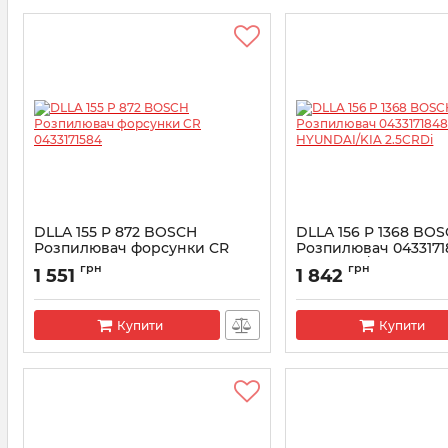
DLLA 155 P 872 BOSCH
DLLA 156 P 1368 BO
Розпилювач форсунки CR
Розпилювач 0433171
0433171584
HYUNDAI/KIA 2.5CRD
грн
грн
1 551
1 842
Артикул:
0433171584
Артикул:
0433171848
Купити
Купити