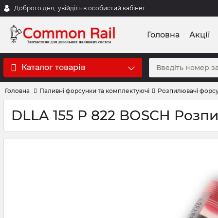
Доброго дня,
увійдіть в особистий кабінет
Головна
Акції
Каталог товарів
Головна
Паливні форсунки та комплектуючі
Розпилювачі форс
DLLA 155 P 822 BOSCH Розп