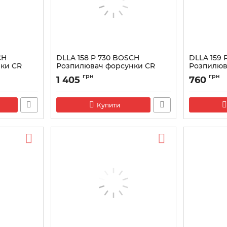
CH
DLLA 158 P 730 BOSCH
DLLA 159 
ки CR
Розпилювач форсунки CR
Розпилюв
0433171530
0433171471
грн
грн
1 405
760
Артикул:
0433171530
Артикул:
043
Купити