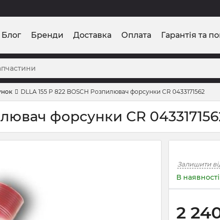
Блог
Бренди
Доставка
Оплата
Гарантія та п
унок
DLLA 155 P 822 BOSCH Розпилювач форсунки CR 0433171562
илювач форсунки CR 043317156
Залишити ві
В наявності
2 24