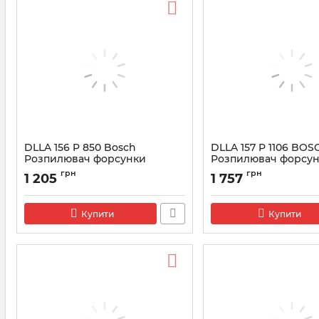
DLLA 156 P 850 Bosсh
DLLA 157 P 1106 BOS
Розпилювач форсунки
Розпилювач форсун
0433171578
0433171717
грн
грн
1 205
1 757
Артикул:
0433171578
Артикул:
0433171717
Купити
Купити