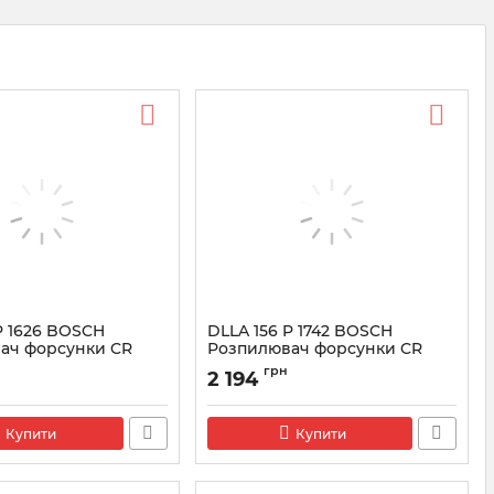
P 1626 BOSCH
DLLA 156 P 1742 BOSCH
ач форсунки CR
Розпилювач форсунки CR
4
0433172065
грн
2 194
3171994
Артикул:
0433172065
Купити
Купити