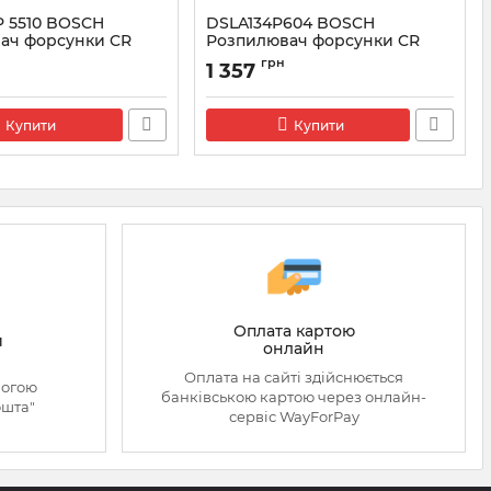
P 5510 BOSCH
DSLA134P604 BOSCH
ач форсунки CR
Розпилювач форсунки CR
0
0433175114
грн
1 357
3175510
Артикул:
0433175114
Купити
Купити
Оплата картою
й
онлайн
Оплата на сайті здійснюється
могою
банківською картою через онлайн-
ошта"
сервіс WayForPay