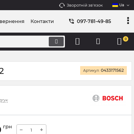
Зворотній зв'язок
Ua
овернення
Контакти
097-781-49-85
0
2
0433171562
Артикул:
дгук
0
грн
−
+