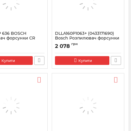
P 636 BOSCH
DLLA160P1063+ (0433171690)
ач форсунки CR
Bosсh Розпилювач форсунки
Артикул:
0433171690
грн
2 078
3171471
Купити
Купити