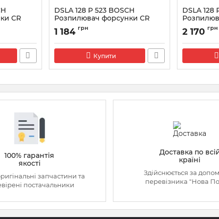
CH
DSLA 128 P 523 BOSCH
DSLA 128 
ки CR
Розпилювач форсунки CR
Розпилюв
0433175094
043317551
грн
грн
1 184
2 170
Артикул:
0433175094
Артикул:
043
Купити
Доставка по всі
100% гарантія
країні
якості
Здійснюється за допо
оригінальні запчастини та
перевізника "Нова П
вірені постачальники