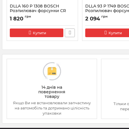
DLLA 160 P 1308 BOSCH
DLLA 93 P 1749 BOS
Розпилювач форсунки CR
Розпилювач форсун
0433171817
0433172071
грн
грн
1 820
2 094
Артикул:
0433171817
Артикул:
0433172071
Купити
Купити
14 днів на
повернення
товару
Якщо Ви не встановлювали запчастину
Тільки 
на автомобіль та дотримано цілісність
пере
упаковки