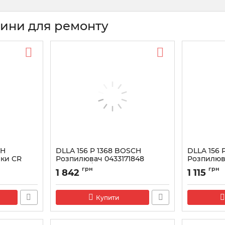
тини для ремонту
CH
DLLA 156 P 1368 BOSCH
DLLA 156 
ки CR
Розпилювач 0433171848
Розпилюв
HYUNDAI/KIA 2.5CRDi
043317199
грн
грн
1 842
1 115
Артикул:
0433171848
Артикул:
043
Купити