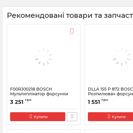
Рекомендовані товари та запчас
F00RJ00218 BOSCH
DLLA 155 P 872 BOS
Мультиплікатор форсунки
Розпилювач форсун
(клапан+шток) Renault
0433171584
грн
грн
3 251
1 551
Premium
Артикул:
0433171584
Артикул:
F00RJ00218
Купити
Купити