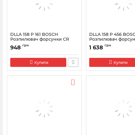
DLLA 158 P 161 BOSCH
DLLA 158 P 456 BOS
Розпилювач форсунки CR
Розпилювач форсун
0433171144
0433171329
грн
грн
948
1 638
Артикул:
0433171144
Артикул:
0433171329
Купити
Купити