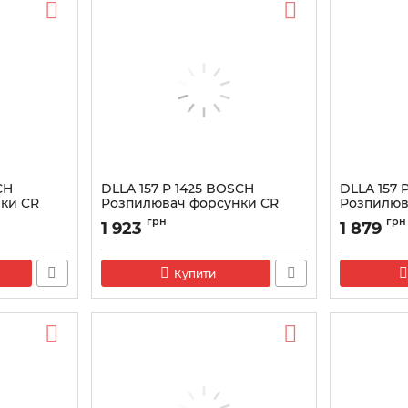
CH
DLLA 157 P 1425 BOSCH
DLLA 157 
ки CR
Розпилювач форсунки CR
Розпилюв
0433171887
043317200
грн
грн
1 923
1 879
Артикул:
0433171887
Артикул:
043
Купити