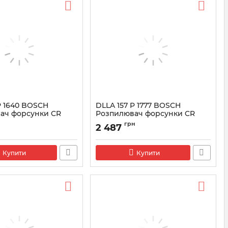
P 1640 BOSCH
DLLA 157 P 1777 BOSCH
ач форсунки CR
Розпилювач форсунки CR
3
0433172084
грн
2 487
3172003
Артикул:
0433172084
Купити
Купити