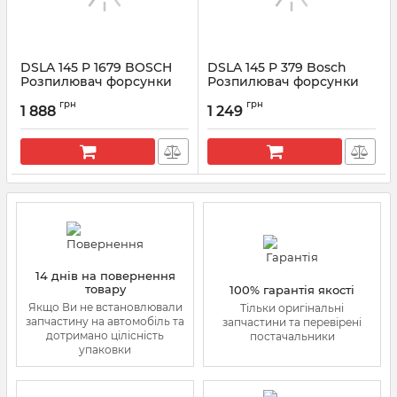
DSLA 145 P 1679 BOSCH
DSLA 145 P 379 Bosсh
Розпилювач форсунки
Розпилювач форсунки
CR 0433175472
0433175062 Renault
грн
грн
Magnum 12.0
1 888
1 249
Артикул:
0433175472
Артикул:
0 433 175 062
14 днів на повернення
товару
100% гарантія якості
Якщо Ви не встановлювали
Тільки оригінальні
запчастину на автомобіль та
запчастини та перевірені
дотримано цілісність
постачальники
упаковки