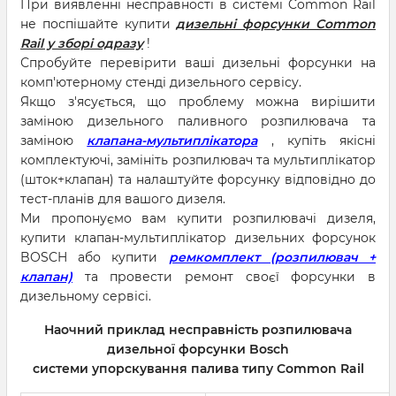
При виявленні несправності в системі Common Rail
не поспішайте купити
дизельні форсунки Common
Rail у зборі одразу
!
Спробуйте перевірити ваші дизельні форсунки на
комп'ютерному стенді дизельного сервісу.
Якщо з'ясується, що проблему можна вирішити
заміною дизельного паливного розпилювача та
заміною
клапана-мультиплікатора
, купіть якісні
комплектуючі, замініть розпилювач та мультиплікатор
(шток+клапан) та налаштуйте форсунку відповідно до
тест-планів для вашого дизеля.
Ми пропонуємо вам купити розпилювачі дизеля,
купити клапан-мультиплікатор дизельних форсунок
BOSCH або купити
ремкомплект (розпилювач +
клапан)
та провести ремонт своєї форсунки в
дизельному сервісі.
Наочний приклад несправність розпилювача
дизельної форсунки Bosch
системи упорскування палива типу Common Rail