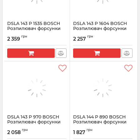
DSLA 143 P 1535 BOSCH
DSLA 143 P 1604 BOSCH
Розпилювач форсунки
Розпилювач форсунки
CR 0433175456
CR 0433175464
грн
грн
2 359
2 257
Артикул:
0433175456
Артикул:
0433175464
DSLA 143 P 970 BOSCH
DSLA 144 P 890 BOSCH
Розпилювач форсунки
Розпилювач форсунки
CR 0433175271
CR 0433175250
грн
грн
2 058
1 827
Артикул:
0433175271
Артикул:
0433175250