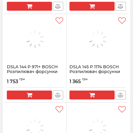
DSLA 144 P 971+ BOSCH
DSLA 145 P 1174 BOSCH
Розпилювач форсунки
Розпилювач форсунки
CR 0433175272
CR 0433175348
грн
грн
1 753
1 365
Артикул:
0433175272
Артикул:
0433175348