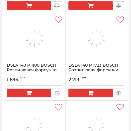
DSLA 140 P 1100 BOSCH
DSLA 140 P 1723 BOSCH
Розпилювач форсунки
Розпилювач форсунки
CR 0433175321
CR 0433175481
грн
грн
1 694
2 213
Артикул:
0433175321
Артикул:
0433175481