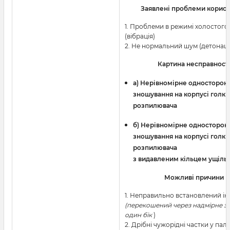
Заявлені проблеми корист
1. Проблеми в режимі холостого
(вібрація)
2. Не нормальний шум (детонаці
Картина несправност
a) Нерівномірне односторон
зношування на корпусі голки
розпилювача
б) Нерівномірне односторон
зношування на корпусі голки
розпилювача
з видавленим кільцем ущіль
Можливі причини
1. Неправильно встановлений і
(перекошений через надмірне з
один бік
)
2. Дрібні чужорідні частки у пали