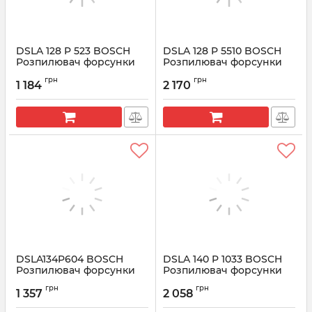
DSLA 128 P 523 BOSCH
DSLA 128 P 5510 BOSCH
Розпилювач форсунки
Розпилювач форсунки
CR 0433175094
CR 0433175510
грн
грн
1 184
2 170
Артикул:
0433175094
Артикул:
0433175510
DSLA134P604 BOSCH
DSLA 140 P 1033 BOSCH
Розпилювач форсунки
Розпилювач форсунки
CR 0433175114
CR 0433175297
грн
грн
1 357
2 058
Артикул:
0433175114
Артикул:
0433175297