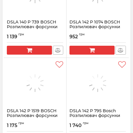
DSLA 140 P 739 BOSCH
DSLA 142 P 1074 BOSCH
Розпилювач форсунки
Розпилювач форсунки
CR 0433175165
CR F002C40529
грн
грн
1 139
952
Артикул:
0433175165
Артикул:
F002C40529
DSLA 142 P 1519 BOSCH
DSLA 142 P 795 Bosсh
Розпилювач форсунки
Розпилювач форсунки
CR 0433175463
0433175196
грн
грн
1 175
1 740
Артикул:
0433175463
Артикул:
0433175196