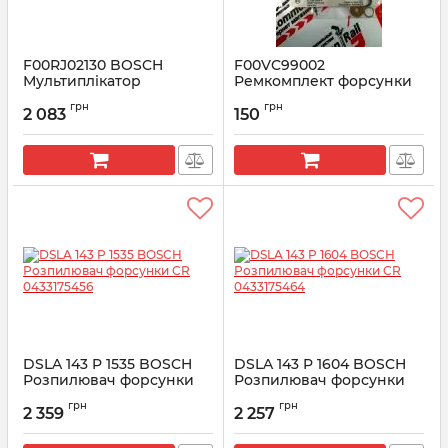
F00RJ02130 BOSCH
F00VC99002
Мультиплікатор
Ремкомплект форсунки
форсунки (клапан+шток)
BOSCH
грн
грн
2 083
150
Артикул:
F00RJ02130
Артикул:
F00VC99002
DSLA 143 P 1535 BOSCH
DSLA 143 P 1604 BOSCH
Розпилювач форсунки
Розпилювач форсунки
CR 0433175456
CR 0433175464
грн
грн
2 359
2 257
Артикул:
0433175456
Артикул:
0433175464