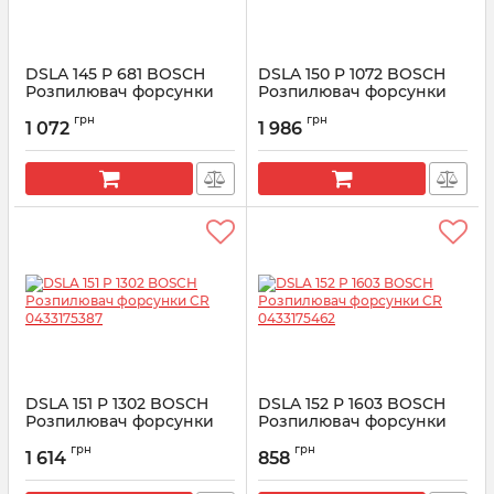
DSLA 145 P 681 BOSCH
DSLA 150 P 1072 BOSCH
Розпилювач форсунки
Розпилювач форсунки
CR 0433175140
CR 0433175313
грн
грн
1 072
1 986
Артикул:
0433175140
Артикул:
0433175313
DSLA 151 P 1302 BOSCH
DSLA 152 P 1603 BOSCH
Розпилювач форсунки
Розпилювач форсунки
CR 0433175387
CR 0433175462
грн
грн
1 614
858
Артикул:
0433175387
Артикул:
0433175462