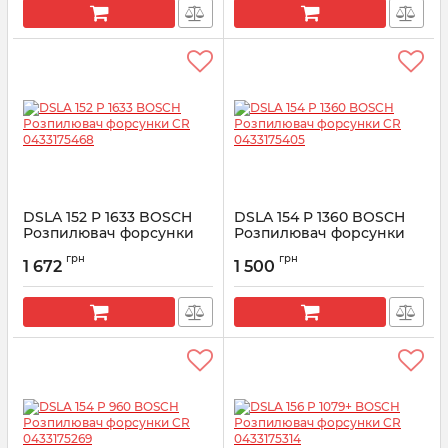
DSLA 152 P 1633 BOSCH
DSLA 154 P 1360 BOSCH
Розпилювач форсунки
Розпилювач форсунки
CR 0433175468
CR 0433175405
грн
грн
1 672
1 500
Артикул:
0433175468
Артикул:
0433175405