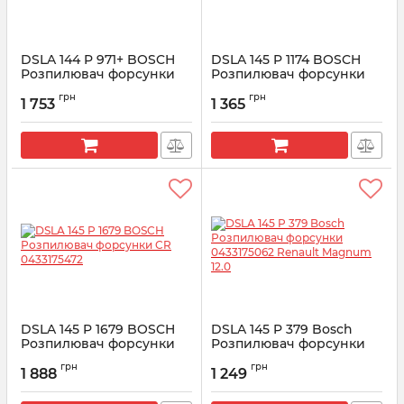
DSLA 144 P 971+ BOSCH
DSLA 145 P 1174 BOSCH
Розпилювач форсунки
Розпилювач форсунки
CR 0433175272
CR 0433175348
грн
грн
1 753
1 365
Артикул:
0433175272
Артикул:
0433175348
DSLA 145 P 1679 BOSCH
DSLA 145 P 379 Bosсh
Розпилювач форсунки
Розпилювач форсунки
CR 0433175472
0433175062 Renault
грн
грн
Magnum 12.0
1 888
1 249
Артикул:
0433175472
Артикул:
0 433 175 062