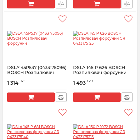
DSLA145P537 (0433175096)
DSLA 145 P 626 BOSCH
BOSCH Розпилювач
Розпилювач форсунки
форсунки
CR 0433175125
грн
грн
1 314
1 493
Артикул:
0433175096
Артикул:
0 433 175 125