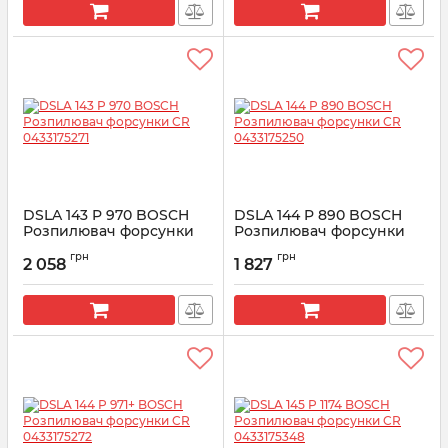
DSLA 143 P 970 BOSCH
DSLA 144 P 890 BOSCH
Розпилювач форсунки
Розпилювач форсунки
CR 0433175271
CR 0433175250
грн
грн
2 058
1 827
Артикул:
0433175271
Артикул:
0433175250