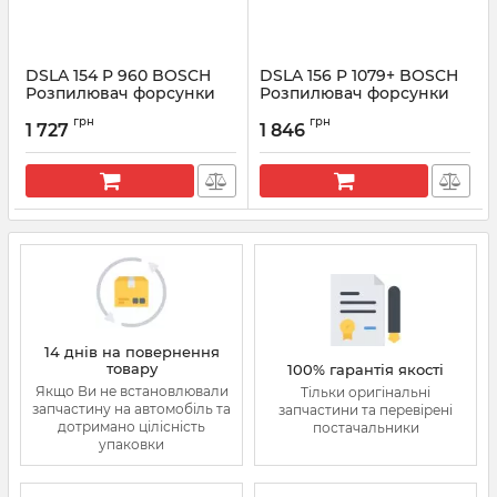
DSLA 154 P 960 BOSCH
DSLA 156 P 1079+ BOSCH
Розпилювач форсунки
Розпилювач форсунки
CR 0433175269
CR 0433175314
грн
грн
1 727
1 846
Артикул:
0433175269
Артикул:
0433175314
14 днів на повернення
товару
100% гарантія якості
Якщо Ви не встановлювали
Тільки оригінальні
запчастину на автомобіль та
запчастини та перевірені
дотримано цілісність
постачальники
упаковки