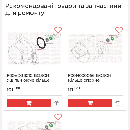
Рекомендовані товари та запчастини
для ремонту
F00VD38010 BOSCH
F00N000066 BOSCH
Ущільнююче кільце
Кільце опорне
регулятора тиску
(тефлонове)
грн
грн
101
111
Артикул:
F00VD38010
Артикул:
F00N000066