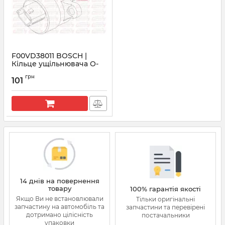
F00VD38011 BOSCH |
Кільце ущільнювача О-
перетин
грн
101
Артикул:
F00VD38011
14 днів на повернення
товару
100% гарантія якості
Якщо Ви не встановлювали
Тільки оригінальні
запчастину на автомобіль та
запчастини та перевірені
дотримано цілісність
постачальники
упаковки