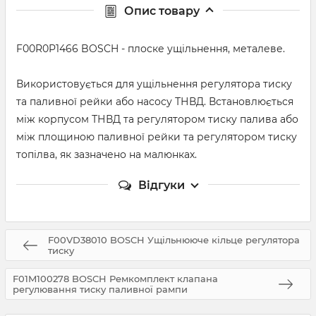
Опис товару
F00R0P1466 BOSCH - плоске ущільнення, металеве.
Використовується для ущільнення регулятора тиску
та паливної рейки або насосу ТНВД. Встановлюється
між корпусом ТНВД та регулятором тиску палива або
між площиною паливної рейки та регулятором тиску
топілва, як зазначено на малюнках.
Відгуки
F00VD38010 BOSCH Ущільнююче кільце регулятора
тиску
F01M100278 BOSCH Ремкомплект клапана
регулювання тиску паливної рампи