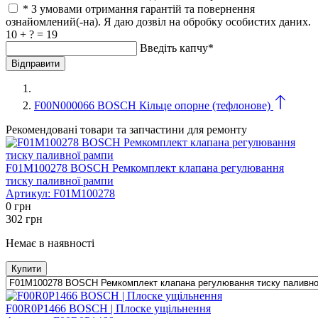
* З умовами отримання гарантій та повернення
ознайомлений(-на). Я даю дозвіл на обробку особистих даних.
10 + ? = 19
Введіть капчу*
F00N000066 BOSCH Кільце опорне (тефлонове)
Рекомендовані товари та запчастини для ремонту
F01M100278 BOSCH Ремкомплект клапана регулювання
тиску паливної рампи
Артикул:
F01M100278
0
грн
302
грн
Немає в наявності
Купити
F00R0P1466 BOSCH | Плоске ущільнення