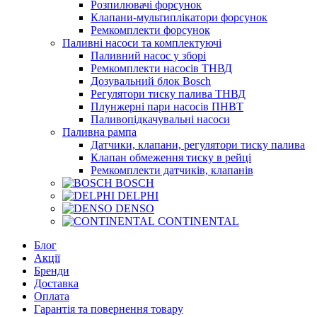
Розпилювачі форсунок
Клапани-мультиплікатори форсунок
Ремкомплекти форсунок
Паливні насоси та комплектуючі
Паливний насос у зборі
Ремкомплекти насосів ТНВД
Дозувальний блок Bosch
Регулятори тиску палива ТНВД
Плунжерні пари насосів ПНВТ
Паливопідкачувальні насоси
Паливна рампа
Датчики, клапани, регулятори тиску палива
Клапан обмеження тиску в рейці
Ремкомплекти датчиків, клапанів
BOSCH
DELPHI
DENSO
CONTINENTAL
Блог
Акції
Бренди
Доставка
Оплата
Гарантія та повернення товару