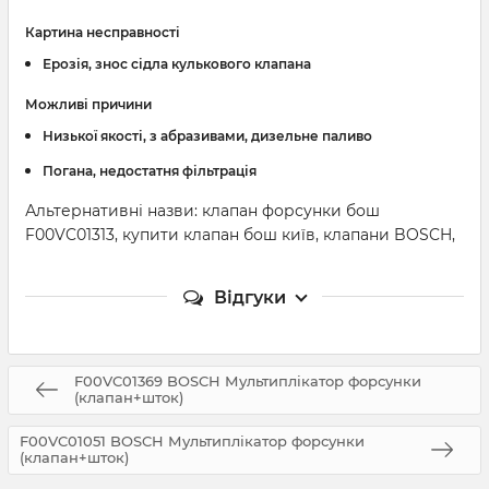
Картина несправності
Ерозія, знос сідла кулькового клапана
Можливі причини
Низької якості, з абразивами, дизельне паливо
Погана, недостатня фільтрація
Альтернативні назви: клапан форсунки бош
F00VC01313, купити клапан бош київ, клапани BOSCH,
Відгуки
F00VC01369 BOSCH Мультиплікатор форсунки
(клапан+шток)
F00VC01051 BOSCH Мультиплікатор форсунки
(клапан+шток)