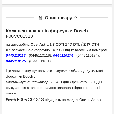
Опис товару
Комплект клапанів форсунки Bosch
F00VC01313
Z 17 DTL
/ Z 17 DTH
на автомобіль
Opel Astra 1.7 CDTI
я
є запчастиною форсунки BOSCH під каталожним номером
0445110118
(0445110118),
0445110174
(0445110174),
0445110175
(0 445 110 175)
Цю запчастину ще називають
мультиплікатор
дизельної
форсунки Bosch
.
Клапан-мультиплікатор
BOSCH для Opel Astra 1.7 ЦДТІ
складається з, власне, самого клапана (сідло клапана) і
штока.
F00VC01313
Bosch
підходить на моделі Опель Астра
: