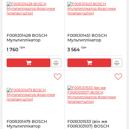
F00RJ01428 BOSCH
F00RJ01451 BOSCH
Мультиплікатор
Мультиплікатор
форсунки (клапан+шток)
форсунки (клапан+шток)
грн
грн
1 760
3 564
Артикул:
F00RJ01428
Артикул:
F00RJ01451
F00RJ01479 BOSCH
F00RJ01533 (він же
Мультиплікатор
F00RJ03107) BOSCH