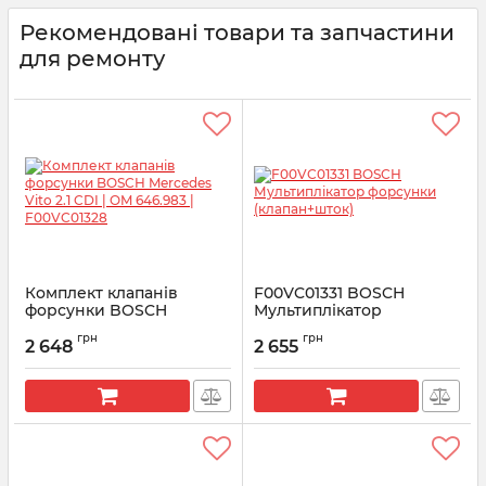
Рекомендовані товари та запчастини
для ремонту
Комплект клапанів
F00VC01331 BOSCH
форсунки BOSCH
Мультиплікатор
Mercedes Vito 2.1 CDI |
форсунки (клапан+шток)
грн
грн
OM 646.983 | F00VC01328
2 648
2 655
Артикул:
F00VC01331
Артикул:
F00VC01328