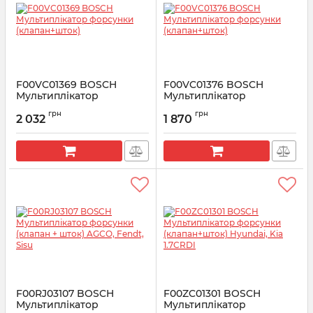
F00VC01369 BOSCH
F00VC01376 BOSCH
Мультиплікатор
Мультиплікатор
форсунки (клапан+шток)
форсунки (клапан+шток)
грн
грн
2 032
1 870
Артикул:
F00VC01369
Артикул:
F00VC01376
F00RJ03107 BOSCH
F00ZC01301 BOSCH
Мультиплікатор
Мультиплікатор