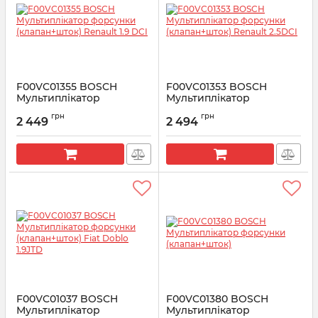
F00VC01355 BOSCH
F00VC01353 BOSCH
Мультиплікатор
Мультиплікатор
форсунки (клапан+шток)
форсунки (клапан+шток)
грн
грн
Renault 1.9 DCI
Renault 2.5DCI
2 449
2 494
Артикул:
F00VC01355
Артикул:
F00VC01353
F00VC01037 BOSCH
F00VC01380 BOSCH
Мультиплікатор
Мультиплікатор